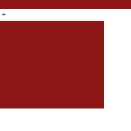
(11) 96325-5604
cool em Gel Lembrancinha Maternidade
cimento
álcool em Gel Maternidade
álcool em Gel Perfumado Lembrancinha
álcool Gel Lembrancinha de Nascimento
idade
Lembrancinha álcool em Gel
m Gel
Lembrancinha de álcool em Gel
 Casamento
Bem Casado Chocolate
 Casado Doce
Bem Casado Embalagem
Bem Casado para Casamento
asado Simples
Docinho Bem Casado
cido Personalizado
Bem Nascidos Batizado