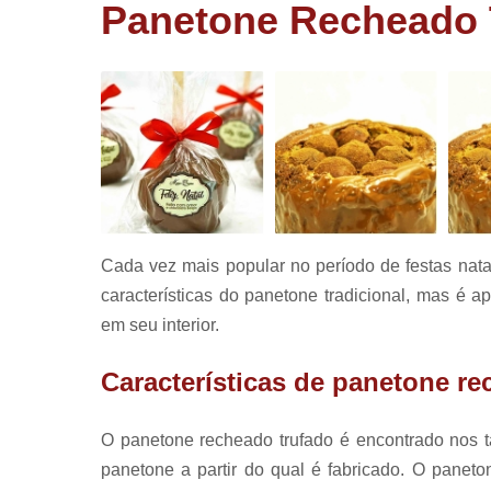
corporativ
Panetone Recheado 
Lembrancin
de aniversá
Lembrancin
de batizad
Panetone
trufado
Pirulitos d
chocolate
Cada vez mais popular no período de festas nata
características do panetone tradicional, mas é 
em seu interior.
Características de panetone re
O panetone recheado trufado é encontrado nos t
panetone a partir do qual é fabricado. O panet