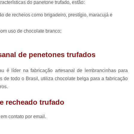
aracterísticas do panetone trufado, estão:
Lembrancinhas de Ca
Lembrancinhas de Casamento para Padrin
o de recheios como brigadeiro, prestígio, maracujá e
Lembrancinhas de Casamento Simp
com uso de chocolate branco;
Lembrancinhas para Padrinhos de Casam
Lembrança Chá de Bebê
esanal de penetones trufados
Lembrancinha Cha de Bebê Menina
Lembrancinha Cha de Bebê Personaliza
 é líder na fabricação artesanal de lembrancinhas para
Lembrancinhas Chá de Bebê
 de todo o Brasil, utiliza chocolate belga para a fabricação
Lembrancinhas de Cha de Bebê Menino
ros.
Lembrancinhas para Cha de Bebê
e recheado trufado
Lembrancinha de Mate
Lembrancinha de Maternidade Comestíve
 em contato por email.
Lembrancinha de Maternidade Luxo