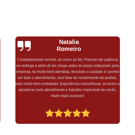
Lembrancinha de Maternidade Menino
Lembrancinha de Ma
Lembrancinha de Mat
Lembrancinha de Maternidade Recém Nas
Monique
Lembrancinhas de Maternidade
Araújo
Lembrancinha Corporativa
Lembrancinha Corporativa de Páscoa
Gostaria de agradecer pelo excelente atendimento, rapidez e
capricho! Encomendei minha lembrança maternidade e
Lembrancinha Corporativa Dia dos 
simplesmente amei o quão linda e delicada ficou! Muito
Lembrancinha Corporativa Personaliza
a
obrigada por essa sensibilidade e pelo lindo trabalho! Com ctz
farei outras encomendas
Lembrancinha Evento Corporativo
Lembrancinha Personalizada para E
Lembrancinha de Aniversário Comestív
Lembrancinha de Aniversário Menina
Lembrancinha de Aniversário par