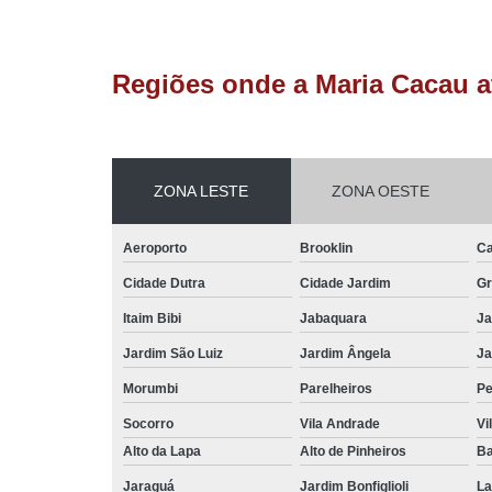
Regiões onde a Maria Cacau a
ZONA LESTE
ZONA OESTE
Aeroporto
Brooklin
Ca
Cidade Dutra
Cidade Jardim
Gr
Itaim Bibi
Jabaquara
Ja
Jardim São Luiz
Jardim Ângela
Ja
Morumbi
Parelheiros
Pe
Socorro
Vila Andrade
Vi
Alto da Lapa
Alto de Pinheiros
Ba
Jaraguá
Jardim Bonfiglioli
La