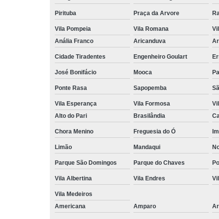
Pirituba
Praça da Arvore
Ra
Vila Pompeia
Vila Romana
Vi
Anália Franco
Aricanduva
Ar
Cidade Tiradentes
Engenheiro Goulart
Er
José Bonifácio
Mooca
Pa
Ponte Rasa
Sapopemba
Sã
Vila Esperança
Vila Formosa
Vi
Alto do Pari
Brasilândia
Ca
Chora Menino
Freguesia do Ó
Im
Limão
Mandaqui
No
Parque São Domingos
Parque do Chaves
P
Vila Albertina
Vila Endres
Vi
Vila Medeiros
Americana
Amparo
Ar