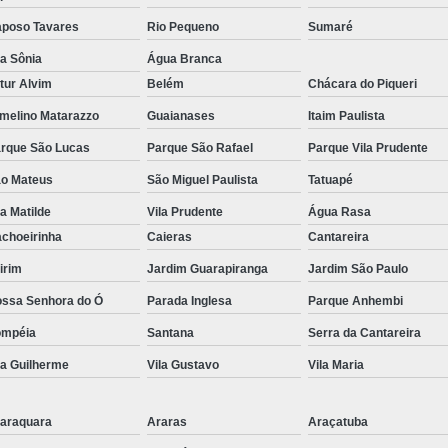
Pirulito de Chocolate Batiza
poso Tavares
Rio Pequeno
Sumaré
Pirulito de Chocolate Chá de Be
la Sônia
Água Branca
tur Alvim
Belém
Chácara do Piqueri
Pirulito de Chocolate Lembrança Matern
melino Matarazzo
Guaianases
Itaim Paulista
Pirulito de Chocolate Lembrancinha de 
rque São Lucas
Parque São Rafael
Parque Vila Prudente
Pirulito de Chocolate no Palito
o Mateus
São Miguel Paulista
Tatuapé
Pirulito de Cho
la Matilde
Vila Prudente
Água Rasa
choeirinha
Caieras
Cantareira
irim
Jardim Guarapiranga
Jardim São Paulo
ssa Senhora do Ó
Parada Inglesa
Parque Anhembi
ompéia
Santana
Serra da Cantareira
la Guilherme
Vila Gustavo
Vila Maria
araquara
Araras
Araçatuba