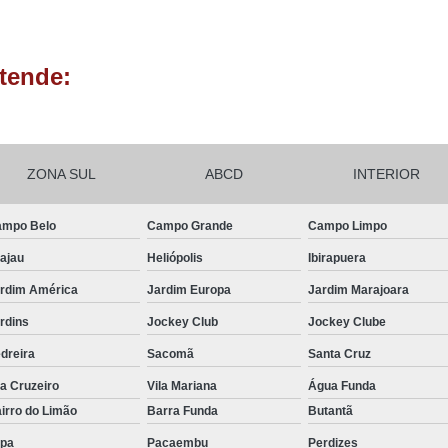
Lembrancinhas de Aniversário de 1 An
Lembrancinhas de Festa Infantil
tende:
Lembrancinhas para Festa Inf
Lembrança Batizado Padrinhos
Lembrancinha Batismo
Lembrancin
ZONA SUL
ABCD
INTERIOR
Lembrancinha de Batizado Menina
mpo Belo
Campo Grande
Campo Limpo
Lembrancinha de Batizado para Padrinho
ajau
Heliópolis
Ibirapuera
Lembrancinha de Batizado Simples
Lemb
rdim América
Jardim Europa
Jardim Marajoara
Chocotone Trufado Chocolate
Mini Pan
rdins
Jockey Club
Jockey Clube
Panetone Trufado Artesanal
Panetone T
dreira
Sacomã
Santa Cruz
Panetone Trufado Caseiro
la Cruzeiro
Vila Mariana
Água Funda
Panetone Trufado de Chocola
irro do Limão
Barra Funda
Butantã
Panetone Trufado Gourmet
pa
Pacaembu
Perdizes