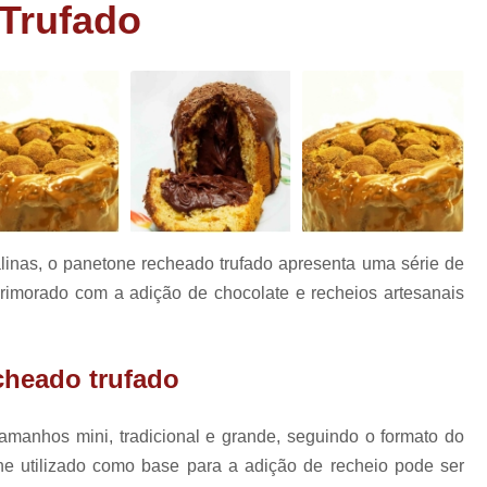
as
Trufado
Bem Nascidos de Fralda
Bem Nascido
has
Bem Nascidos Maternidade
Bem Nasci
rio
Bem Nascidos na Fraldinha
has
os
Bem Nascidos para Festa
Charuto de Chocolate Batiza
Charuto de Chocolate Chá de Bebê
e
Charuto de Chocolate
linas, o panetone recheado trufado apresenta uma série de
Charuto de Chocolate Lembrança Matern
aprimorado com a adição de chocolate e recheios artesanais
Charuto de Chocolate Maternidade
Charuto de Chocolate para Nasciment
cheado trufado
Charuto de Chocolate Recheado
Lembrancinhas Casamento
Lem
amanhos mini, tradicional e grande, seguindo o formato do
Lembrancinhas de Casamento Baratas
one utilizado como base para a adição de recheio pode ser