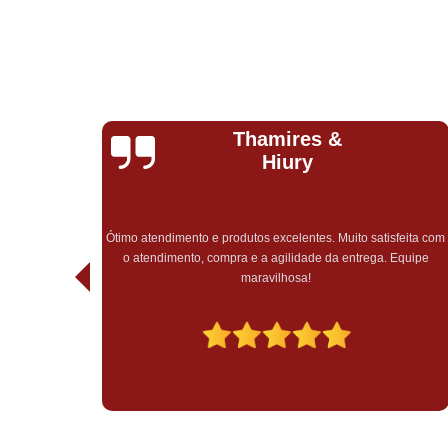
Natalia
Romeiro
Completamente incrível, do início ao fim. Precisei de urgência
na entrega e além de ter chego antes do prazo estipulado pela
feita com
empresa, fui muito bem atendida, fora todo o cuidado e carinho
Equipe
em todo o atendimento, sem falar do recebimento do pedido,
tudo muito bem embalado. Experiência maravilhosa, só tenho 
agradecer pelo atendimento e trabalho impecável de vocês,
muito mais sucesso!