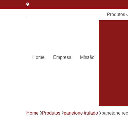
Produtos
álcool em g
lembrancin
Bem casa
Bem nascid
Home
Empresa
Missão
Charutos 
chocolate
Lembrancin
de casamen
Lembrancin
de cha de b
Lembrancin
de
Home
Produtos
panetone trufado
panetone rec
maternida
Lembrancin