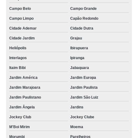
valor de charuto de chocolate maternidade Jardim Iguatemi
Campo Belo
Campo Grande
charuto de chocolate chá de bebê preços Bauru
Campo Limpo
Capão Redondo
preço de charuto de chocolate recheado Caieras
Cidade Ademar
Cidade Dutra
charuto de chocolate lembrança maternidade Bauru
Cidade Jardim
Grajau
Heliópolis
Ibirapuera
preço de charuto de chocolate personalizado São Mateus
Interlagos
Ipiranga
charutos de chocolate lembrancinha Cidade Tiradentes
Itaim Bibi
Jabaquara
charuto de chocolate recheado preços Valinhos
Jardim América
Jardim Europa
charutos de chocolate chá de bebê Jardim Bonfiglioli
Jardim Marajoara
Jardim Paulista
valor de charuto de chocolate chá de bebê Parque do Chaves
Jardim Paulistano
Jardim São Luiz
charuto de chocolate para maternidade preços Vila Marisa Mazzei
Jardim Ângela
Jardins
charuto de chocolate de maternidade preços Vila Gustavo
Jockey Club
Jockey Clube
charuto de chocolate lembrança maternidade preços Atibaia
M'Boi Mirim
Moema
charutos de chocolate lembrança maternidade Limão
Morumbi
Parelheiros