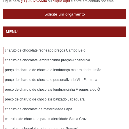
Ligue para
(11) 96325-5604
ou
clique aqui
e entre em contato por email.
Solicite um orçamento
MENU
charuto de chocolate recheado preços Campo Belo
charuto de chocolate lembrancinha preços Aricanduva
preço de charuto de chocolate lembrança maternidade Limão
preço de charuto de chocolate personalizado Vila Formosa
preço de charuto de chocolate lembrancinha Freguesia do Ó
preço de charuto de chocolate batizado Jabaquara
charuto de chocolate de maternidade Lapa
charutos de chocolate para maternidade Santa Cruz
charuto de chocolate recheado preços Sumaré