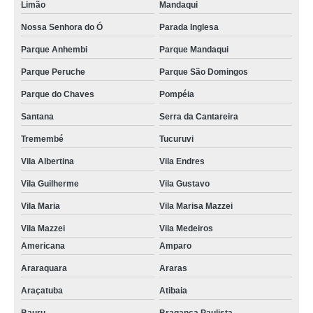
Limão
Mandaqui
preço de charuto de chocolate para maternidade Capão Redondo
Nossa Senhora do Ó
Parada Inglesa
preço de charuto de chocolate belga São José do Rio Preto
Parque Anhembi
Parque Mandaqui
charuto de chocolate para maternidade Heliópolis
Parque Peruche
Parque São Domingos
preço de charuto de chocolate maternidade Itupeva
Parque do Chaves
Pompéia
charuto de chocolate recheado Araras
Santana
Serra da Cantareira
Tremembé
Tucuruvi
valor de charuto de chocolate recheado Interlagos
Vila Albertina
Vila Endres
preço de charuto de chocolate lembrancinha Cachoeirinha
Vila Guilherme
Vila Gustavo
charuto de chocolate lembrancinha Tremembé
Vila Maria
Vila Marisa Mazzei
charuto de chocolate lembrança de maternidade Jardim Paulistano
Vila Mazzei
Vila Medeiros
charuto de chocolate lembrança maternidade preços São José dos Campos
Americana
Amparo
valor de charuto de chocolate personalizado Cidade Quarto Centenário
Araraquara
Araras
preço de charuto de chocolate belga Sorocaba
Araçatuba
Atibaia
preço de charuto de chocolate de maternidade Parque Peruche