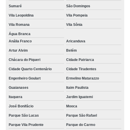
valor de charuto de chocolate de maternidade Parque do Chaves
Sumaré
São Domingos
charutos de chocolate de maternidade Santo André
Vila Leopoldina
Vila Pompeia
valor de charuto de chocolate lembrança de maternidade Mandaqui
Vila Romana
Vila Sônia
charutos de chocolate personalizado Campo Belo
Água Branca
Anália Franco
Aricanduva
charuto de chocolate para nascimento preços Parada Inglesa
Artur Alvim
Belém
charuto de chocolate chá de bebê São Miguel Paulista
Chácara do Piqueri
Cidade Patriarca
valor de charuto de chocolate lembrança de maternidade Rio Claro
Cidade Quarto Centenário
Cidade Tiradentes
charuto de chocolate belga Atibaia
Engenheiro Goulart
Ermelino Matarazzo
charutos de chocolate batizado Pacaembu
Guaianases
Itaim Paulista
preço de charuto de chocolate lembrança maternidade Interlagos
Itaquera
Jardim Iguatemi
charuto de chocolate de maternidade preços Pinheiros
José Bonifácio
Mooca
charutos de chocolate maternidade Moema
Parque São Lucas
Parque São Rafael
preço de charuto de chocolate para maternidade Barra Funda
Parque Vila Prudente
Parque do Carmo