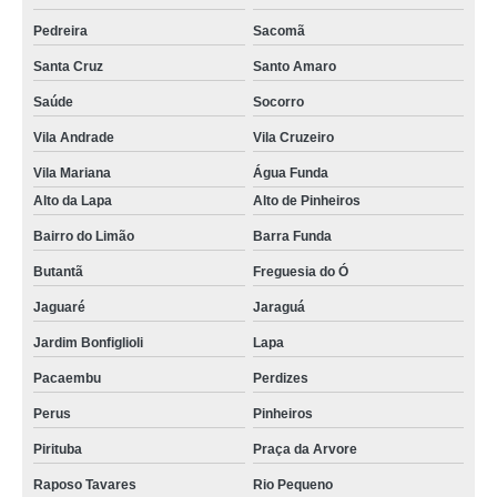
charutos de chocolate lembrancinha Santo André
Pedreira
Sacomã
charutos de chocolate chá de bebê Itaim Bibi
Santa Cruz
Santo Amaro
charuto de chocolate para nascimento preços Franca
Saúde
Socorro
charuto de chocolate personalizado São Paulo
Vila Andrade
Vila Cruzeiro
charutos de chocolate maternidade Votuporanga
Vila Mariana
Água Funda
Alto da Lapa
Alto de Pinheiros
charuto de chocolate personalizado preços Jardim América
Bairro do Limão
Barra Funda
charuto de chocolate batizado preços Vila Andrade
Butantã
Freguesia do Ó
charutos de chocolate de maternidade Itaim Paulista
Jaguaré
Jaraguá
charutos de chocolate lembrança maternidade Artur Alvim
Jardim Bonfiglioli
Lapa
preço de charuto de chocolate recheado São Bernardo do Campo
Pacaembu
Perdizes
charuto de chocolate para maternidade preços Capão Redondo
Perus
Pinheiros
charutos de chocolate belga Jacareí
Pirituba
Praça da Arvore
charuto de chocolate belga preços Artur Alvim
Raposo Tavares
Rio Pequeno