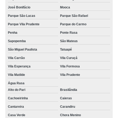
empresa de panetone trufado barato Jardim São Luiz
José Bonifácio
Mooca
panetones trufados bauducco São Carlos
Parque São Lucas
Parque São Rafael
mini panetone trufado preço Jardim Ângela
Parque Vila Prudente
Parque do Carmo
panetone trufado artesanal Jaraguá
Penha
Ponte Rasa
preço de panetone trufado barato Limão
Sapopemba
São Mateus
panetones trufados artesanal São Domingos
São Miguel Paulista
Tatuapé
preço de panetone trufado gourmet Jardim América
Vila Carrão
Vila Curuçá
empresa de panetone trufado caseiro Ponte Rasa
Vila Esperança
Vila Formosa
panetone trufado barato Amparo
Vila Matilde
Vila Prudente
Água Rasa
empresa de panetone trufado de chocolate Perus
Alto do Pari
Brasilândia
panetone trufado decorado preço Jardim Europa
Cachoeirinha
Caieras
chocotone trufado Raposo Tavares
Cantareira
Carandiru
chocotone trufado chocolate Campo Belo
Casa Verde
Chora Menino