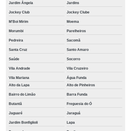
Jardim Ângela
Jardins
preço de chocotone trufado chocolate Jockey Clube
Jockey Club
Jockey Clube
panetone trufado caseiro preço Mooca
M'Boi Mirim
Moema
preço de mini panetone trufado Limão
Morumbi
Parelheiros
chocotone trufado chocolate Votuporanga
Pedreira
Sacomã
preço de chocotone trufado chocolate São Paulo
Santa Cruz
Santo Amaro
panetone trufado bauducco São Caetano do Sul
Saúde
Socorro
chocotones trufados chocolate Santo André
Vila Andrade
Vila Cruzeiro
panetones recheado trufados Jardim São Luiz
Vila Mariana
Água Funda
Alto da Lapa
Alto de Pinheiros
preço de panetone trufado barato Hortolândia
Bairro do Limão
Barra Funda
panetone recheado trufado preço Santa Cruz
Butantã
Freguesia do Ó
panetone trufado gourmet preço Pirituba
Jaguaré
Jaraguá
empresa de panetone trufado decorado Guaianases
Jardim Bonfiglioli
Lapa
mini panetones trufados Jardim Paulistano