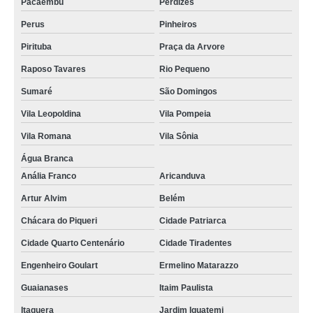
Pacaembu
Perdizes
panetone trufado decorado preço Vila Formosa
Perus
Pinheiros
panetone trufado chocolate preço Marília
Pirituba
Praça da Arvore
chocotone trufado Jardim Bonfiglioli
Raposo Tavares
Rio Pequeno
panetones trufados decorado Jaçanã
Sumaré
São Domingos
panetones trufados artesanal Jockey Clube
Vila Leopoldina
Vila Pompeia
panetone recheado trufado Parque Mandaqui
Vila Romana
Vila Sônia
panetone trufado gourmet São Miguel Paulista
Água Branca
Anália Franco
Aricanduva
preço de chocotone trufado Parque Mandaqui
Artur Alvim
Belém
empresa de panetone trufado caseiro M'Boi Mirim
Chácara do Piqueri
Cidade Patriarca
preço de panetone trufado chocolate Jacareí
Cidade Quarto Centenário
Cidade Tiradentes
chocotone trufado preço Perdizes
Engenheiro Goulart
Ermelino Matarazzo
chocotone trufado chocolate preço São José dos Campos
Guaianases
Itaim Paulista
empresa de panetone trufado artesanal São Paulo
Itaquera
Jardim Iguatemi