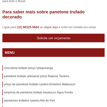
para todo o Brasil.
Para saber mais sobre panetone trufado
decorado
Ligue para
(11) 96325-5604
ou
clique aqui
e entre em contato por email.
Solicite um orçamento
MENU
chocotone trufado preço Votuporanga
panetone trufado artesanal preço Raposo Tavares
preço de panetone trufado caseiro Ermelino Matarazzo
empresa de panetone trufado bauducco Água Funda
panetones trufados caseiro Alto do Pari