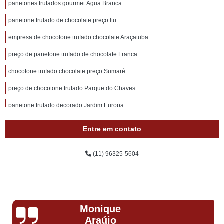
panetones trufados gourmet Água Branca
panetone trufado de chocolate preço Itu
empresa de chocotone trufado chocolate Araçatuba
preço de panetone trufado de chocolate Franca
chocotone trufado chocolate preço Sumaré
preço de chocotone trufado Parque do Chaves
panetone trufado decorado Jardim Europa
mini panetone trufado preço Vila Romana
Entre em contato
panetone trufado caseiro Sorocaba
(11) 96325-5604
panetone trufado gourmet preço Água Branca
empresa de mini panetone trufado Capão Redondo
empresa de panetone trufado chocolate Presidente Prudente
Monique
preço de panetone trufado bauducco Campo Limpo
Araújo