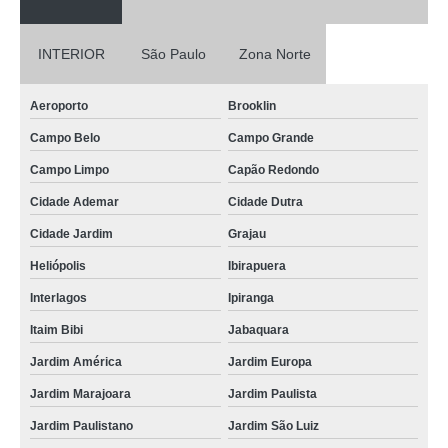
empresa de panetone trufado decorado São Bernardo do Campo
INTERIOR
São Paulo
Zona Norte
preço de mini panetone trufado Moema
panetone trufado barato preço Cidade Dutra
Aeroporto
Brooklin
preço de panetone recheado trufado Parque Anhembi
Campo Belo
Campo Grande
mini panetone trufado Jardim Paulistano
Campo Limpo
Capão Redondo
empresa de chocotone trufado Araraquara
Cidade Ademar
Cidade Dutra
empresa de panetone trufado gourmet Sapopemba
Cidade Jardim
Grajau
Heliópolis
Ibirapuera
panetones trufados de chocolate Hortolândia
Interlagos
Ipiranga
panetones recheado trufados Mooca
Itaim Bibi
Jabaquara
panetone trufado chocolate Alto do Pari
Jardim América
Jardim Europa
mini panetone trufado Parque do Chaves
Jardim Marajoara
Jardim Paulista
panetone recheado trufado Jockey Clube
Jardim Paulistano
Jardim São Luiz
mini panetones trufados Rio Claro