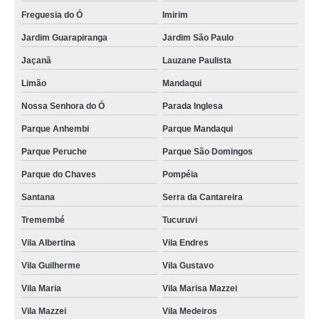
preço de panetone trufado gourmet Artur Alvim
Freguesia do Ó
Imirim
empresa de panetone recheado trufado Ermelino Matarazzo
Jardim Guarapiranga
Jardim São Paulo
empresa de panetone trufado gourmet Heliópolis
Jaçanã
Lauzane Paulista
empresa de panetone trufado artesanal Parque Peruche
Limão
Mandaqui
panetone trufado de chocolate preço Jardim Paulista
Nossa Senhora do Ó
Parada Inglesa
panetones trufados gourmet Santana
Parque Anhembi
Parque Mandaqui
panetone trufado caseiro preço Guaianases
Parque Peruche
Parque São Domingos
panetones trufados caseiro Jaboticabal
Parque do Chaves
Pompéia
preço de panetone trufado decorado Santana
Santana
Serra da Cantareira
Tremembé
Tucuruvi
chocotones trufados chocolate Araçatuba
Vila Albertina
Vila Endres
panetone trufado chocolate preço Vila Marisa Mazzei
Vila Guilherme
Vila Gustavo
preço de panetone trufado bauducco Aricanduva
Vila Maria
Vila Marisa Mazzei
preço de panetone trufado artesanal Jardim Iguatemi
Vila Mazzei
Vila Medeiros
empresa de panetone recheado trufado Votuporanga