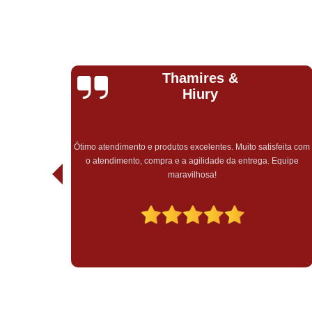
Natalia
Romeiro
Completamente incrível, do início ao fim. Precisei de urgência
na entrega e além de ter chego antes do prazo estipulado pela
feita com
empresa, fui muito bem atendida, fora todo o cuidado e carinho
Equipe
em todo o atendimento, sem falar do recebimento do pedido,
tudo muito bem embalado. Experiência maravilhosa, só tenho 
agradecer pelo atendimento e trabalho impecável de vocês,
muito mais sucesso!