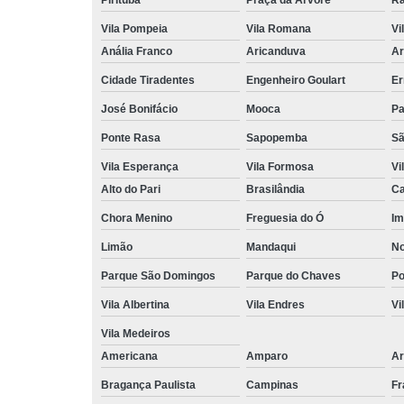
Vila Pompeia
Vila Romana
Vi
Anália Franco
Aricanduva
Ar
Cidade Tiradentes
Engenheiro Goulart
Er
José Bonifácio
Mooca
Pa
Ponte Rasa
Sapopemba
Sã
Vila Esperança
Vila Formosa
Vi
Alto do Pari
Brasilândia
Ca
Chora Menino
Freguesia do Ó
Im
Limão
Mandaqui
No
Parque São Domingos
Parque do Chaves
P
Vila Albertina
Vila Endres
Vi
Vila Medeiros
Americana
Amparo
Ar
Bragança Paulista
Campinas
Fr