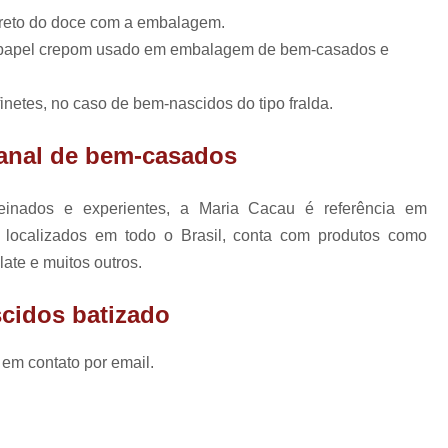
Lembrancinhas de Ca
direto do doce com a embalagem.
Lembrancinhas de Casamento para Padrin
al papel crepom usado em embalagem de bem-casados e
Lembrancinhas de Casamento Simp
netes, no caso de bem-nascidos do tipo fralda.
Lembrancinhas para Padrinhos de Casam
Lembrança Chá de Bebê
sanal de bem-casados
Lembrancinha Cha de Bebê Menina
einados e experientes, a Maria Cacau é referência em
Lembrancinha Cha de Bebê Personaliza
 localizados em todo o Brasil, conta com produtos como
Lembrancinhas Chá de Bebê
ate e muitos outros.
Lembrancinhas de Cha de Bebê Menino
cidos batizado
Lembrancinhas para Cha de Bebê
Lembrancinha de Mate
 em contato por email.
Lembrancinha de Maternidade Comestíve
Lembrancinha de Maternidade Luxo