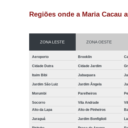
Regiões onde a Maria Cacau a
ZONA LESTE
ZONA OESTE
Aeroporto
Brooklin
Ca
Cidade Dutra
Cidade Jardim
Gr
Itaim Bibi
Jabaquara
Ja
Jardim São Luiz
Jardim Ângela
Ja
Morumbi
Parelheiros
Pe
Socorro
Vila Andrade
Vi
Alto da Lapa
Alto de Pinheiros
Ba
Jaraguá
Jardim Bonfiglioli
La
Pirituba
Praça da Arvore
Ra