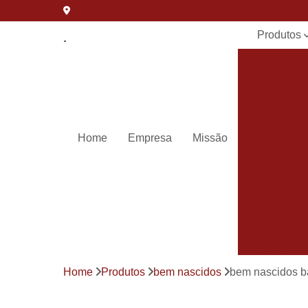
Produtos
álcool em g
lembrancin
Bem casa
Bem nascid
Home
Empresa
Missão
Charutos 
chocolate
Lembrancin
de casamen
Lembrancin
de cha de b
Lembrancin
de
Home
Produtos
bem nascidos
bem nascidos b
maternida
Lembrancin