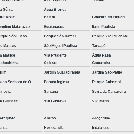
Pirulito de Chocolate Batiza
la Sônia
Água Branca
Pirulito de Chocolate Chá de Be
tur Alvim
Belém
Chácara do Piqueri
melino Matarazzo
Guaianases
Itaim Paulista
Pirulito de Chocolate Lembrança Matern
rque São Lucas
Parque São Rafael
Parque Vila Prudente
Pirulito de Chocolate Lembrancinha de 
o Mateus
São Miguel Paulista
Tatuapé
Pirulito de Chocolate no Palito
la Matilde
Vila Prudente
Água Rasa
Pirulito de Cho
choeirinha
Caieras
Cantareira
irim
Jardim Guarapiranga
Jardim São Paulo
ssa Senhora do Ó
Parada Inglesa
Parque Anhembi
ompéia
Santana
Serra da Cantareira
la Guilherme
Vila Gustavo
Vila Maria
araquara
Araras
Araçatuba
anca
Hortolândia
Indaiatuba