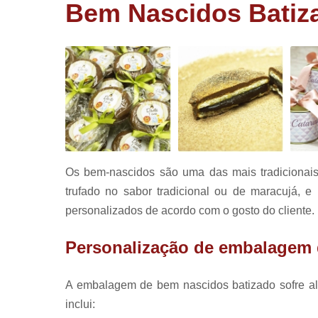
corporativ
Bem Nascidos Batiz
Lembrancin
de aniversá
Lembrancin
de batizad
Panetone
trufado
Pirulitos d
chocolate
Os bem-nascidos são uma das mais tradicionais
trufado no sabor tradicional ou de maracujá, 
personalizados de acordo com o gosto do cliente.
Personalização de embalagem 
A embalagem de bem nascidos batizado sofre al
inclui: