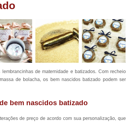
as
ado
Bem Nascidos de Fralda
Bem Nascido
has
Bem Nascidos Maternidade
Bem Nasci
rio
Bem Nascidos na Fraldinha
has
os
Bem Nascidos para Festa
Charuto de Chocolate Batiza
Charuto de Chocolate Chá de Bebê
e
Charuto de Chocolate
 lembrancinhas de maternidade e batizados. Com recheio
Charuto de Chocolate Lembrança Matern
e massa de bolacha, os bem nascidos batizado podem ser
Charuto de Chocolate Maternidade
Charuto de Chocolate para Nasciment
de bem nascidos batizado
Charuto de Chocolate Recheado
Lembrancinhas Casamento
Lem
terações de preço de acordo com sua personalização, que
Lembrancinhas de Casamento Baratas