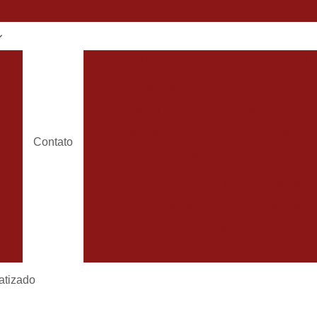
el
álcool em Gel Lembrancinha
ál
has
álcool em Gel Lembrancinha Nas
do
álcool em Gel para Lembrancinha
os
álcool Gel Lembrancinha de Bebê
Contato
de
álcool Gel Lembrancinha Matern
Lembrancinha Batizado de álcool e
ha
to
Bem Casado Barato
Bem Casado
ha
Bem Casado de Lembrancinha
Bem
ebê
Bem Casado Lembrancinha
ha
Bem Casado Personalizado
Bem C
atizado
de
Lembrancinha de Bem Casado
Bem Nas
has