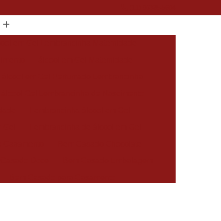
(11) 96325-5604
cool em Gel Lembrancinha Maternidade
cimento
álcool em Gel Maternidade
álcool em Gel Perfumado Lembrancinha
álcool Gel Lembrancinha de Nascimento
idade
Lembrancinha álcool em Gel
m Gel
Lembrancinha de álcool em Gel
 Casamento
Bem Casado Chocolate
 Casado Doce
Bem Casado Embalagem
Bem Casado para Casamento
asado Simples
Docinho Bem Casado
cido Personalizado
Bem Nascidos Batizado