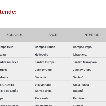
Lembrancinhas de Aniversário de 1 An
tende:
Lembrancinhas de Festa Infantil
Lembrancinhas para Festa Inf
Lembrança Batizado Padrinhos
ZONA SUL
ABCD
INTERIOR
Lembrancinha Batismo
Lembrancin
Lembrancinha de Batizado Menina
mpo Belo
Campo Grande
Campo Limpo
ajau
Heliópolis
Ibirapuera
Lembrancinha de Batizado para Padrinho
rdim América
Jardim Europa
Jardim Marajoara
Lembrancinha de Batizado Simples
Lemb
rdins
Jockey Club
Jockey Clube
Chocotone Trufado Chocolate
Mini Pan
dreira
Sacomã
Santa Cruz
Panetone Trufado Artesanal
Panetone T
la Cruzeiro
Vila Mariana
Água Funda
Panetone Trufado Caseiro
irro do Limão
Barra Funda
Butantã
Panetone Trufado de Chocola
pa
Pacaembu
Perdizes
Panetone Trufado Gourmet
poso Tavares
Rio Pequeno
Sumaré