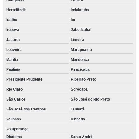
Campinas
Franca
Hortolândia
Indaiatuba
Itatiba
Itu
Itupeva
Jaboticabal
Jacareí
Limeira
Louveira
Marapoama
Marília
Mendonça
Paulínia
Piracicaba
Presidente Prudente
Ribeirão Preto
Rio Claro
Sorocaba
São Carlos
São José do Rio Preto
São José dos Campos
Taubaté
Valinhos
Vinhedo
Votuporanga
Diadema
Santo André