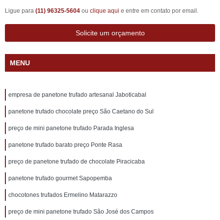
Ligue para
(11) 96325-5604
ou
clique aqui
e entre em contato por email.
Solicite um orçamento
MENU
empresa de panetone trufado artesanal Jaboticabal
panetone trufado chocolate preço São Caetano do Sul
preço de mini panetone trufado Parada Inglesa
panetone trufado barato preço Ponte Rasa
preço de panetone trufado de chocolate Piracicaba
panetone trufado gourmet Sapopemba
chocotones trufados Ermelino Matarazzo
preço de mini panetone trufado São José dos Campos