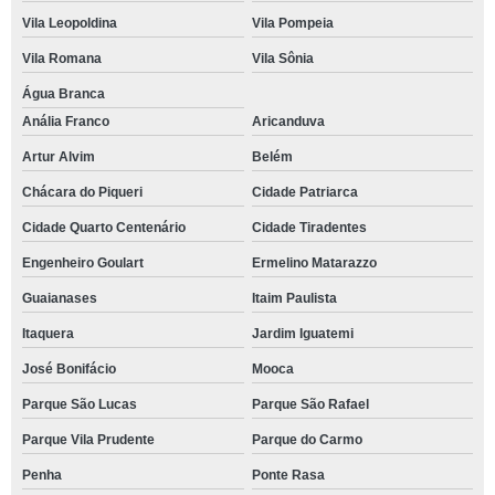
Vila Leopoldina
Vila Pompeia
Vila Romana
Vila Sônia
Água Branca
Anália Franco
Aricanduva
Artur Alvim
Belém
Chácara do Piqueri
Cidade Patriarca
Cidade Quarto Centenário
Cidade Tiradentes
Engenheiro Goulart
Ermelino Matarazzo
Guaianases
Itaim Paulista
Itaquera
Jardim Iguatemi
José Bonifácio
Mooca
Parque São Lucas
Parque São Rafael
Parque Vila Prudente
Parque do Carmo
Penha
Ponte Rasa