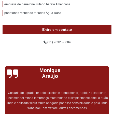
empresa de panetone trufado barato Americana
panetones recheado trufados Água Rasa
Entre em contato
(11) 96325-5604
Monique
Araújo
Gostaria de agradecer pelo excelente atendimento, rapidez e capricho!
Encomendei minha lembrança maternidade e simplesmente amei o quão
linda e delicada ficou! Muito obrigada por essa sensibilidade e pelo lindo
trabalho! Com ctz farei outras encomendas