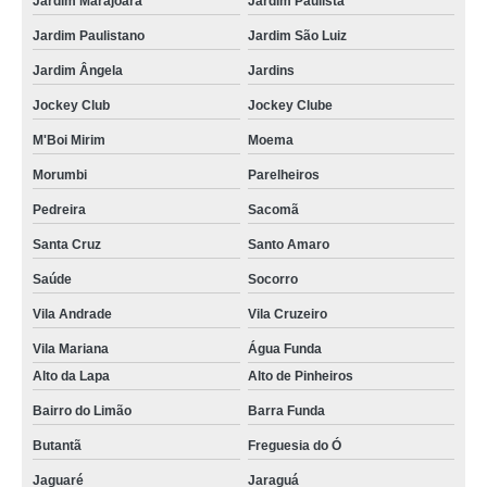
Jardim Marajoara
Jardim Paulista
quanto custa bem casado embalagem Jardim São Luiz
Jardim Paulistano
Jardim São Luiz
onde encontro bem casado embalagem Marapoama
Jardim Ângela
Jardins
onde encontro bem casado personalizado Parque do Chaves
Jockey Club
Jockey Clube
bem casado casamento preço Presidente Prudente
M'Boi Mirim
Moema
quanto custa bem casado chocolate Ipiranga
Morumbi
Parelheiros
onde encontro bem casado embalagem Moema
Pedreira
Sacomã
onde encontro lembrancinha de bem casado Vila Mariana
Santa Cruz
Santo Amaro
bem casado de lembrancinha preço Praça da Arvore
Saúde
Socorro
bem casado personalizado preço Engenheiro Goulart
Vila Andrade
Vila Cruzeiro
bem casado lembrancinha preço Jardins
Vila Mariana
Água Funda
Alto da Lapa
Alto de Pinheiros
onde encontro bem casado de lembrancinha Bauru
Bairro do Limão
Barra Funda
onde encontro bem casado personalizado Amparo
Butantã
Freguesia do Ó
quanto custa docinho bem casado Limão
Jaguaré
Jaraguá