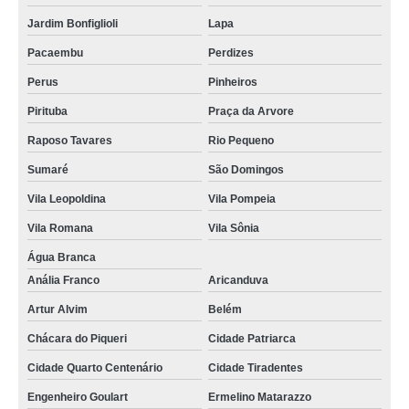
lembrancinha de bem casado valores Ibirapuera
Jardim Bonfiglioli
Lapa
bem casado para casamento valores Vila Marisa Mazzei
Pacaembu
Perdizes
quanto custa docinho bem casado Jockey Club
Perus
Pinheiros
bem casado embalagem valores Cidade Tiradentes
Pirituba
Praça da Arvore
bem casado doce preço Artur Alvim
Raposo Tavares
Rio Pequeno
lembrancinha de bem casado Pacaembu
Sumaré
São Domingos
bem casado simples preço Ermelino Matarazzo
Vila Leopoldina
Vila Pompeia
onde encontro bem casado simples Vila Mariana
Vila Romana
Vila Sônia
bem casado embalagem preço Tucuruvi
Água Branca
Anália Franco
Aricanduva
quanto custa bem casado lembrancinha Marapoama
Artur Alvim
Belém
lembrancinha de bem casado preço Limeira
Chácara do Piqueri
Cidade Patriarca
bem casado para casamento Parque São Lucas
Cidade Quarto Centenário
Cidade Tiradentes
onde encontro bem casado doce Vila Albertina
Engenheiro Goulart
Ermelino Matarazzo
bem casado lembrancinha valores Pirituba