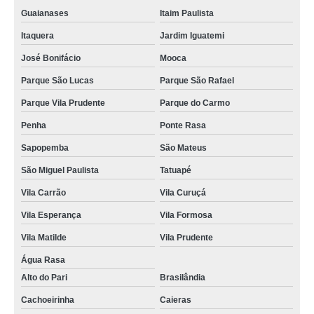
Guaianases
Itaim Paulista
bem casado lembrancinha Hortolândia
Itaquera
Jardim Iguatemi
bem casado simples valores Pacaembu
José Bonifácio
Mooca
bem casado embalagem preço Alto de Pinheiros
Parque São Lucas
Parque São Rafael
docinho bem casado Carandiru
Parque Vila Prudente
Parque do Carmo
quanto custa bem casado personalizado Limão
Penha
Ponte Rasa
quanto custa bem casado embalagem Vila Curuçá
Sapopemba
São Mateus
bem casado para casamento valores Socorro
São Miguel Paulista
Tatuapé
lembrancinha de bem casado Raposo Tavares
Vila Carrão
Vila Curuçá
docinho bem casado preço Jardim Guarapiranga
Vila Esperança
Vila Formosa
onde encontro bem casado para casamento Carandiru
Vila Matilde
Vila Prudente
Água Rasa
bem casado de lembrancinha preço Itupeva
Alto do Pari
Brasilândia
bem casado casamento preço Jardim Paulistano
Cachoeirinha
Caieras
quanto custa bem casado simples Tatuapé