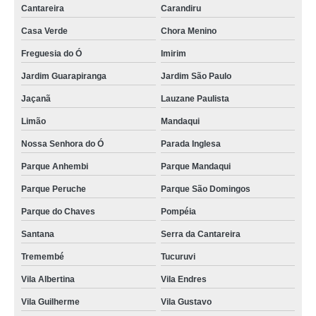
Cantareira
Carandiru
bem casado simples Casa Verde
Casa Verde
Chora Menino
quanto custa bem casado de lembrancinha Louveira
Freguesia do Ó
Imirim
bem casado de lembrancinha valores Capão Redondo
Jardim Guarapiranga
Jardim São Paulo
onde encontro bem casado chocolate Piracicaba
Jaçanã
Lauzane Paulista
onde encontro bem casado de lembrancinha São Caetano do Sul
Limão
Mandaqui
bem casado para casamento preço Sumaré
Nossa Senhora do Ó
Parada Inglesa
bem casado embalagem Parada Inglesa
Parque Anhembi
Parque Mandaqui
bem casado de lembrancinha José Bonifácio
Parque Peruche
Parque São Domingos
quanto custa lembrancinha de bem casado Cidade Tiradentes
Parque do Chaves
Pompéia
bem casado doce Santo Amaro
Santana
Serra da Cantareira
Tremembé
Tucuruvi
bem casado doce valores Vila Esperança
Vila Albertina
Vila Endres
onde encontro bem casado casamento Bragança Paulista
Vila Guilherme
Vila Gustavo
quanto custa bem casado de lembrancinha Parque do Carmo