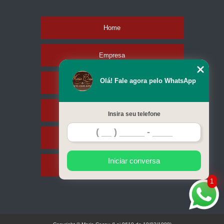
Home
Empresa
Olá! Fale agora pelo WhatsApp
Missão
Produtos
Insira seu telefone
Contato
Iniciar conversa
Mapa do site
1