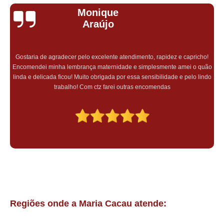
Monique
onde encontro bem casado para casamento Marapoama
Araújo
onde encontro bem casado simples Sumaré
bem casado de lembrancinha valores Vila Sônia
Gostaria de agradecer pelo excelente atendimento, rapidez e capricho!
lembrancinha de bem casado preço Heliópolis
Encomendei minha lembrança maternidade e simplesmente amei o quão
linda e delicada ficou! Muito obrigada por essa sensibilidade e pelo lindo
bem casado barato preço Alto de Pinheiros
trabalho! Com ctz farei outras encomendas
bem casado simples preço Mendonça
bem casado barato valores Santa Cruz
bem casado lembrancinha Piracicaba
bem casado chocolate M'Boi Mirim
bem casado personalizado valores Indaiatuba
docinho bem casado São Miguel Paulista
bem casado doce valores São Miguel Paulista
Regiões onde a Maria Cacau atende:
onde encontro docinho bem casado Imirim