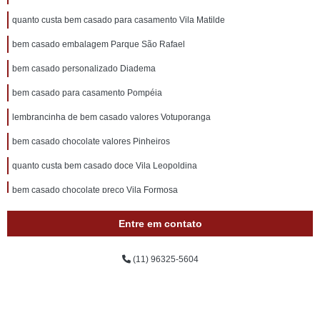
quanto custa bem casado para casamento Vila Matilde
bem casado embalagem Parque São Rafael
bem casado personalizado Diadema
bem casado para casamento Pompéia
lembrancinha de bem casado valores Votuporanga
bem casado chocolate valores Pinheiros
quanto custa bem casado doce Vila Leopoldina
bem casado chocolate preço Vila Formosa
bem casado simples Parelheiros
Entre em contato
onde encontro bem casado lembrancinha Campinas
(11) 96325-5604
onde encontro bem casado barato Limão
bem casado chocolate valores Cidade Dutra
docinho bem casado valores Ribeirão Preto