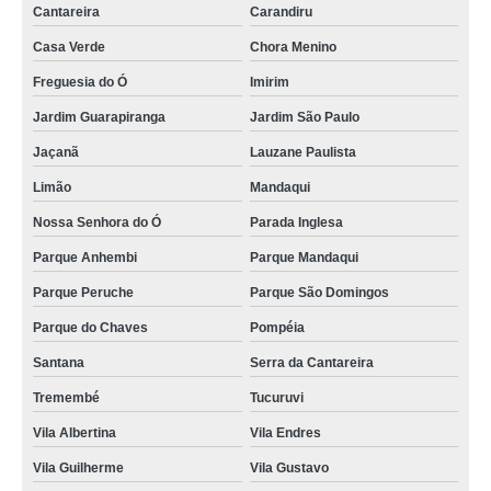
Cantareira
Carandiru
lembrancinha corporativa de natal valor Alto da Lapa
Casa Verde
Chora Menino
lembrancinha corporativa de natal sob encomenda São Caetano do Sul
Freguesia do Ó
Imirim
preço de lembrancinha para eventos empresariais Parque São Domingos
Jardim Guarapiranga
Jardim São Paulo
encomendar lembrancinha corporativa dia dos pais Belém
Jaçanã
Lauzane Paulista
lembrancinha corporativa dia das mães valor São Mateus
Limão
Mandaqui
lembrancinha corporativa de natal valor Perus
Nossa Senhora do Ó
Parada Inglesa
lembrancinha corporativa dia dos pais Vila Mazzei
Parque Anhembi
Parque Mandaqui
encomendar lembrancinha corporativa de páscoa Itatiba
Parque Peruche
Parque São Domingos
preço de lembrancinha brinde corporativo Cachoeirinha
Parque do Chaves
Pompéia
encomendar lembrancinha corporativa dia das mães Vila Esperança
Santana
Serra da Cantareira
Tremembé
Tucuruvi
encomendar lembrancinha para eventos empresariais Vila Carrão
Vila Albertina
Vila Endres
lembrancinha corporativa dia dos pais Moema
Vila Guilherme
Vila Gustavo
encomendar lembrancinha brinde corporativo Piracicaba