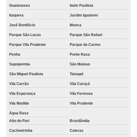
Guaianases
Itaim Paulista
lembrancinha para eventos empresariais sob encomenda Itatiba
Itaquera
Jardim Iguatemi
preço de lembrancinha evento corporativo Sorocaba
José Bonifácio
Mooca
encomendar lembrancinha evento corporativo Jardim São Paulo
Parque São Lucas
Parque São Rafael
lembrancinha brinde corporativo Americana
Parque Vila Prudente
Parque do Carmo
lembrancinha de páscoa corporativa sob encomenda Campo Grande
Penha
Ponte Rasa
lembrancinha corporativa dia das mães Vila Endres
Sapopemba
São Mateus
encomendar lembrancinha corporativa dia das mães Cantareira
São Miguel Paulista
Tatuapé
lembrancinha corporativa Vila Formosa
Vila Carrão
Vila Curuçá
preço de lembrancinha corporativa personalizada M'Boi Mirim
Vila Esperança
Vila Formosa
lembrancinha corporativa personalizada sob encomenda Vila Formosa
Vila Matilde
Vila Prudente
Água Rasa
preço de lembrancinha corporativa personalizada Ribeirão Preto
Alto do Pari
Brasilândia
encomendar lembrancinha corporativa personalizada Água Rasa
Cachoeirinha
Caieras
lembrancinha personalizada para empresas Vila Guilherme