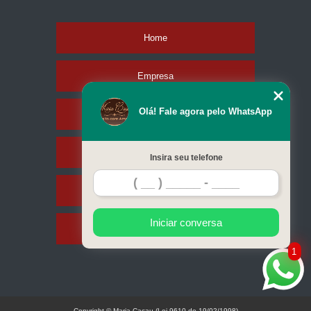
Home
Empresa
Olá! Fale agora pelo WhatsApp
Missão
Produtos
Insira seu telefone
Contato
Iniciar conversa
Mapa do site
1
Copyright © Maria Cacau (Lei 9610 de 19/02/1998)