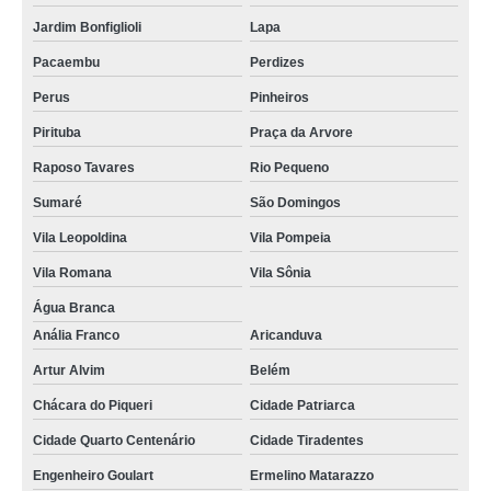
lembrancinha de páscoa corporativa valor Presidente Prudente
Jardim Bonfiglioli
Lapa
lembrancinha de páscoa corporativa Parque Peruche
Pacaembu
Perdizes
lembrancinha corporativa valor Lapa
Perus
Pinheiros
lembrancinha corporativa sob encomenda Lauzane Paulista
Pirituba
Praça da Arvore
lembrancinha corporativa de páscoa sob encomenda Tatuapé
Raposo Tavares
Rio Pequeno
preço de lembrancinha corporativa de páscoa Guaianases
Sumaré
São Domingos
lembrancinha para eventos empresariais valor Vila Guilherme
Vila Leopoldina
Vila Pompeia
encomendar lembrancinha evento corporativo Grajau
Vila Romana
Vila Sônia
lembrancinha corporativa personalizada Ipiranga
Água Branca
Anália Franco
Aricanduva
preço de lembrancinha corporativa Itaim Bibi
Artur Alvim
Belém
preço de lembrancinha corporativa natal Jardim Iguatemi
Chácara do Piqueri
Cidade Patriarca
preço de lembrancinha corporativa de páscoa Jardim América
Cidade Quarto Centenário
Cidade Tiradentes
lembrancinha corporativa de páscoa sob encomenda Parelheiros
Engenheiro Goulart
Ermelino Matarazzo
preço de lembrancinha corporativa de natal Ibirapuera