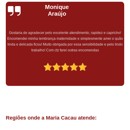
Monique
lembrancinha corporativa de páscoa valor Butantã
Araújo
lembrancinha corporativa personalizada sob encomenda Belém
lembrancinha personalizada para empresas valor Rio Pequeno
Gostaria de agradecer pelo excelente atendimento, rapidez e capricho!
lembrancinha personalizada para empresas Pompéia
Encomendei minha lembrança maternidade e simplesmente amei o quão
linda e delicada ficou! Muito obrigada por essa sensibilidade e pelo lindo
preço de lembrancinha brinde corporativo Vila Maria
trabalho! Com ctz farei outras encomendas
encomendar lembrancinha personalizada para empresas Vila Maria
lembrancinha corporativa natal valor Vila Carrão
preço de lembrancinha corporativa Ponte Rasa
encomendar lembrancinha de páscoa corporativa Piracicaba
preço de lembrancinha evento corporativo Santo Amaro
lembrancinha brinde corporativo valor Campo Limpo
lembrancinha corporativa personalizada Rio Pequeno
Regiões onde a Maria Cacau atende:
encomendar lembrancinha personalizada para empresas Vila Guilherme