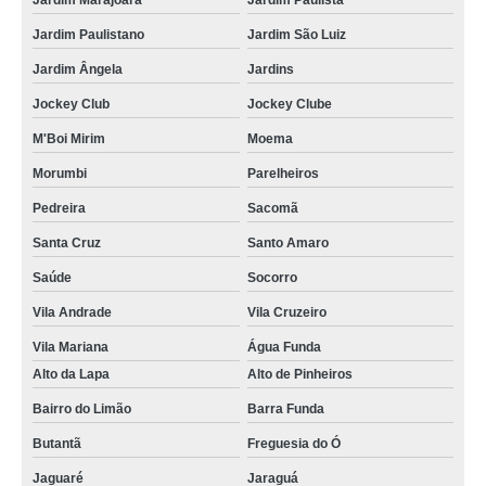
Jardim Marajoara
Jardim Paulista
lembrancinha personalizada para empresas sob encomenda Barra Funda
Jardim Paulistano
Jardim São Luiz
lembrancinha brinde corporativo sob encomenda Cidade Quarto Centenário
Jardim Ângela
Jardins
preço de lembrancinha corporativa dia das mães Ipiranga
Jockey Club
Jockey Clube
encomendar lembrancinha corporativa de páscoa Pedreira
M'Boi Mirim
Moema
encomendar lembrancinha corporativa natal Bairro do Limão
Morumbi
Parelheiros
encomendar lembrancinha corporativa de natal Jockey Club
Pedreira
Sacomã
lembrancinha personalizada para empresas sob encomenda Vinhedo
Santa Cruz
Santo Amaro
encomendar lembrancinha de páscoa corporativa Vila Matilde
Saúde
Socorro
lembrancinha para eventos empresariais sob encomenda Vila Gustavo
Vila Andrade
Vila Cruzeiro
lembrancinha corporativa personalizada valor Franca
Vila Mariana
Água Funda
Alto da Lapa
Alto de Pinheiros
lembrancinha corporativa de páscoa Jardins
Bairro do Limão
Barra Funda
lembrancinha corporativa natal sob encomenda Grajau
Butantã
Freguesia do Ó
lembrancinha corporativa dia dos pais valor Limão
Jaguaré
Jaraguá