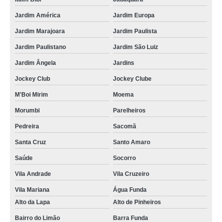
lembrancinha cha de bebê menino preço Parque São Rafael
Jardim América
Jardim Europa
onde tem lembrancinha cha de bebê menina Itu
Jardim Marajoara
Jardim Paulista
lembrancinhas de cha de bebê menino preço Sumaré
Jardim Paulistano
Jardim São Luiz
quanto custa lembrancinha de cha de bebê menina Jardim América
Jardim Ângela
Jardins
onde tem lembrancinha cha de bebê personalizada Vila Endres
Jockey Club
Jockey Clube
lembrança chá de bebê Serra da Cantareira
M'Boi Mirim
Moema
lembrancinhas de cha de bebê preço Jardim Paulistano
Morumbi
Parelheiros
quanto custa lembrancinha cha de bebê menino Ribeirão Preto
Pedreira
Sacomã
quanto custa lembrancinha cha de bebê menina Vila Guilherme
Santa Cruz
Santo Amaro
onde tem lembrancinhas de cha de bebê menino Limão
Saúde
Socorro
lembrancinhas de cha de bebê menina Mooca
Vila Andrade
Vila Cruzeiro
lembrancinhas de cha de bebê simples preço Ermelino Matarazzo
Vila Mariana
Água Funda
Alto da Lapa
Alto de Pinheiros
lembrancinha de cha de bebê simples Jardim Paulista
Bairro do Limão
Barra Funda
lembrancinhas para chá de fralda preço Santana