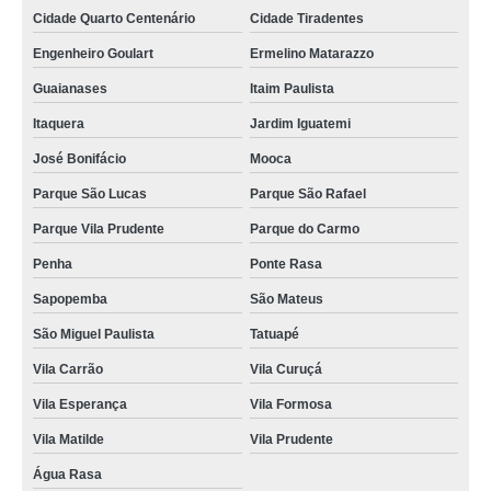
Cidade Quarto Centenário
Cidade Tiradentes
lembrancinhas de cha de bebê simples Engenheiro Goulart
Engenheiro Goulart
Ermelino Matarazzo
lembrança chá de bebê preço Rio Claro
Guaianases
Itaim Paulista
lembrancinha cha de bebê menino Campo Grande
Itaquera
Jardim Iguatemi
lembrancinha cha de bebê personalizada preço Vila Sônia
José Bonifácio
Mooca
quanto custa lembrança chá de bebê Socorro
Parque São Lucas
Parque São Rafael
lembrancinhas para chá de fralda preço Sapopemba
Parque Vila Prudente
Parque do Carmo
lembrancinhas de cha de bebê Vila Leopoldina
Penha
Ponte Rasa
lembrança de chá de bebê Morumbi
Sapopemba
São Mateus
quanto custa lembrancinhas para chá de fralda Bauru
São Miguel Paulista
Tatuapé
lembrancinha para chá de fralda Vila Medeiros
Vila Carrão
Vila Curuçá
quanto custa lembrancinhas para cha de bebê Tucuruvi
Vila Esperança
Vila Formosa
lembrancinhas de cha de bebê simples preço Limeira
Vila Matilde
Vila Prudente
Água Rasa
onde tem lembrancinhas chá de bebê Perus