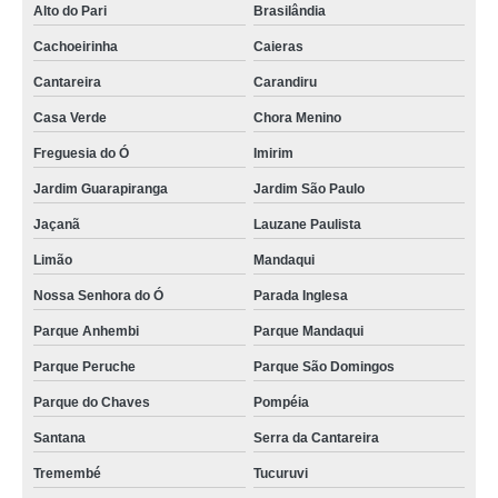
Alto do Pari
Brasilândia
lembrancinha cha de bebê Sapopemba
Cachoeirinha
Caieras
lembrancinhas cha de bebê personalizada Bragança Paulista
Cantareira
Carandiru
lembrancinhas para cha de bebê Vila Marisa Mazzei
Casa Verde
Chora Menino
onde tem lembrancinhas para cha de bebê Vila Marisa Mazzei
Freguesia do Ó
Imirim
quanto custa lembrancinhas de cha de bebê menino Raposo Tavares
Jardim Guarapiranga
Jardim São Paulo
lembrancinhas de cha de bebê menina Itatiba
Jaçanã
Lauzane Paulista
onde tem lembrancinha cha de bebê Jardim Ângela
Limão
Mandaqui
lembrança chá de bebê Moema
Nossa Senhora do Ó
Parada Inglesa
lembrancinhas cha de bebê menina Americana
Parque Anhembi
Parque Mandaqui
lembrancinha de cha de bebê menina preço Ibirapuera
Parque Peruche
Parque São Domingos
lembrancinha de cha de bebê menino Jardim Europa
Parque do Chaves
Pompéia
onde tem lembrancinhas para chá de fralda Alto de Pinheiros
Santana
Serra da Cantareira
Tremembé
Tucuruvi
quanto custa lembrancinha de cha de bebê menina Araçatuba