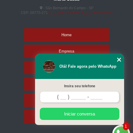
- São Bernardo do Campo - SP
CEP: 09770-271
(11) 96325-5604
(11) 96325-5604
Home
Empresa
Olá! Fale agora pelo WhatsApp
Missão
Produtos
Insira seu telefone
Contato
Iniciar conversa
Mapa do site
1