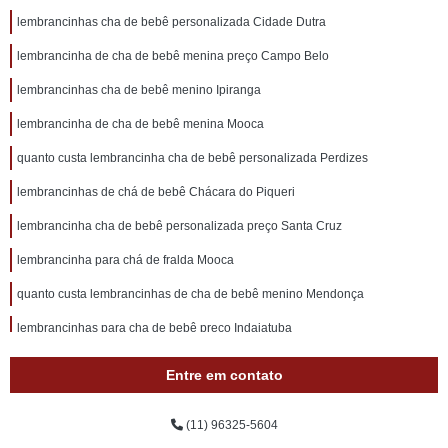
lembrancinhas cha de bebê personalizada Cidade Dutra
lembrancinha de cha de bebê menina preço Campo Belo
lembrancinhas cha de bebê menino Ipiranga
lembrancinha de cha de bebê menina Mooca
quanto custa lembrancinha cha de bebê personalizada Perdizes
lembrancinhas de chá de bebê Chácara do Piqueri
lembrancinha cha de bebê personalizada preço Santa Cruz
lembrancinha para chá de fralda Mooca
quanto custa lembrancinhas de cha de bebê menino Mendonça
lembrancinhas para cha de bebê preço Indaiatuba
onde tem lembrança chá de bebê Vila Mazzei
Entre em contato
onde tem lembrancinhas de cha de bebê menino Campo Grande
(11) 96325-5604
quanto custa lembrancinhas de cha de bebê Penha