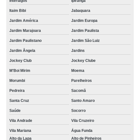
Interlagos
Ipiranga
lembrancinha de casamento diferentes São José dos Campos
Itaim Bibi
Jabaquara
encomendar lembrancinhas de casamento simples Taubaté
Jardim América
Jardim Europa
lembrancinhas casamento melhor preço Vila Pompeia
Jardim Marajoara
Jardim Paulista
lembrancinha de casamento barata valor Sumaré
Jardim Paulistano
Jardim São Luiz
lembrancinha de casamento baratas Freguesia do Ó
Jardim Ângela
Jardins
encomendar lembrancinhas de casamento simples Jardim Paulista
Jockey Club
Jockey Clube
valor de lembrancinha de casamento barata Jacareí
M'Boi Mirim
Moema
lembrancinha de casamento simples Ibirapuera
Morumbi
Parelheiros
Pedreira
Sacomã
valor de lembrancinhas de casamento baratas Vila Carrão
Santa Cruz
Santo Amaro
lembrancinha casamento Vila Mariana
Saúde
Socorro
valor de lembrancinhas de casamento pequenas Caieras
Vila Andrade
Vila Cruzeiro
lembrancinhas de casamento pequenas Jockey Clube
Vila Mariana
Água Funda
lembrancinhas para padrinhos de casamento Lauzane Paulista
Alto da Lapa
Alto de Pinheiros