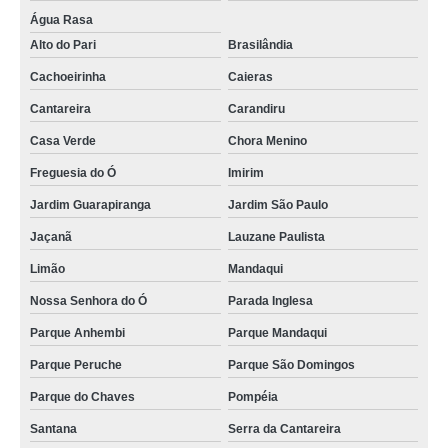
lembrancinhas casamento personalizada melhor preço Santa Cruz
Água Rasa
valor de lembrancinhas para casamento Jardim América
Alto do Pari
Brasilândia
valor de lembrancinhas de casamento para padrinhos Ermelino Matarazzo
Cachoeirinha
Caieras
lembrancinhas para padrinhos de casamento melhor preço Parque São
Cantareira
Carandiru
Domingos
Casa Verde
Chora Menino
lembrancinhas de casamento baratas melhor preço Atibaia
Freguesia do Ó
Imirim
lembrancinha casamento personalizada Jardim Paulistano
Jardim Guarapiranga
Jardim São Paulo
encomendar lembrancinhas casamento personalizada Vila Guilherme
Jaçanã
Lauzane Paulista
encomendar lembrancinhas de casamento pequenas Engenheiro Goulart
Limão
Mandaqui
valor de lembrancinhas de casamento para padrinhos Vila Pompeia
Nossa Senhora do Ó
Parada Inglesa
lembrancinhas de casamento simples melhor preço Vila Guilherme
Parque Anhembi
Parque Mandaqui
lembrancinhas simples de casamento melhor preço M'Boi Mirim
Parque Peruche
Parque São Domingos
valor de lembrancinhas casamento São Miguel Paulista
Parque do Chaves
Pompéia
lembrancinha para padrinhos de casamento Mooca
Santana
Serra da Cantareira