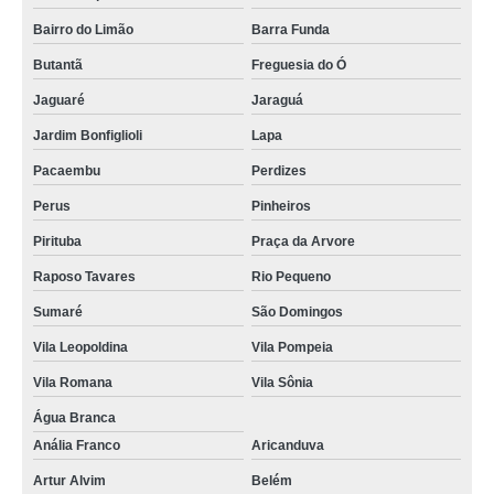
encomendar lembrancinhas de casamento baratas Bragança Paulista
Bairro do Limão
Barra Funda
lembrancinhas casamento Presidente Prudente
Butantã
Freguesia do Ó
valor de lembrancinhas simples de casamento Parque São Rafael
Jaguaré
Jaraguá
lembrancinhas de casamento pequenas melhor preço São Carlos
Jardim Bonfiglioli
Lapa
valor de lembrancinhas de casamento para convidados Louveira
Pacaembu
Perdizes
lembrancinhas simples de casamento melhor preço Alto do Pari
Perus
Pinheiros
lembrancinhas para casamento Campo Belo
Pirituba
Praça da Arvore
lembrancinhas de casamento para padrinhos Piracicaba
Raposo Tavares
Rio Pequeno
Sumaré
São Domingos
lembrancinha de casamento diferentes Jaçanã
Vila Leopoldina
Vila Pompeia
encomendar lembrancinha de casamento barata Parque São Domingos
Vila Romana
Vila Sônia
valor de lembrancinhas casamento personalizada Saúde
Água Branca
lembrancinha de casamento barata melhor preço Piracicaba
Anália Franco
Aricanduva
lembrancinhas simples de casamento Água Rasa
Artur Alvim
Belém