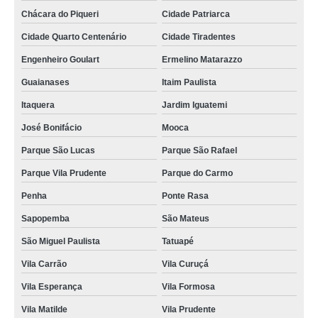
lembrancinhas casamento São Miguel Paulista
Chácara do Piqueri
Cidade Patriarca
lembrancinhas de casamento para padrinhos melhor preço Pacaembu
Cidade Quarto Centenário
Cidade Tiradentes
valor de lembrancinhas de casamento diferentes Ibirapuera
Engenheiro Goulart
Ermelino Matarazzo
lembrancinhas de casamento diferentes melhor preço Cidade Dutra
Guaianases
Itaim Paulista
valor de lembrancinhas de casamento simples Indaiatuba
Itaquera
Jardim Iguatemi
valor de lembrancinhas de casamento diferentes Santa Cruz
José Bonifácio
Mooca
lembrancinha casamento personalizada Cidade Quarto Centenário
Parque São Lucas
Parque São Rafael
Parque Vila Prudente
Parque do Carmo
lembrancinhas para casamento melhor preço Imirim
Penha
Ponte Rasa
lembrancinhas de casamento pequenas Itaim Paulista
Sapopemba
São Mateus
valor de lembrancinhas casamento Tatuapé
São Miguel Paulista
Tatuapé
encomendar lembrancinhas de casamento baratas Jardim Marajoara
Vila Carrão
Vila Curuçá
lembrancinha de casamento para convidados Jardim São Paulo
Vila Esperança
Vila Formosa
lembrancinhas de casamento para padrinhos Jabaquara
Vila Matilde
Vila Prudente