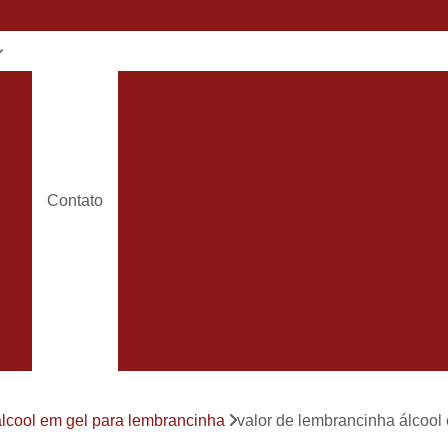
el
álcool em Gel Lembrancinha
ál
has
álcool em Gel Lembrancinha Nas
do
álcool em Gel para Lembrancinha
os
álcool Gel Lembrancinha de Bebê
Contato
de
álcool Gel Lembrancinha Matern
Lembrancinha Batizado de álcool e
ha
to
Bem Casado Barato
Bem Casado
ha
Bem Casado de Lembrancinha
Bem
ebê
Bem Casado Lembrancinha
ha
Bem Casado Personalizado
Bem C
de
álcool em gel para lembrancinha
valor de lembrancinha álcool
Lembrancinha de Bem Casado
Bem Nas
has