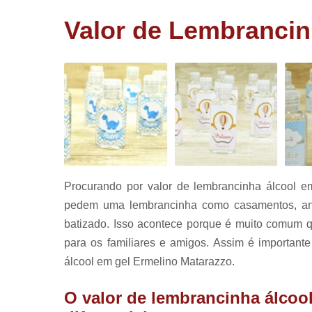
corporativ
Valor de Lembrancin
Lembrancin
de aniversá
Lembrancin
de batizad
Panetone
trufado
Pirulitos d
chocolate
Procurando por valor de lembrancinha álcool e
pedem uma lembrancinha como casamentos, anive
batizado. Isso acontece porque é muito comum 
para os familiares e amigos. Assim é importante
álcool em gel Ermelino Matarazzo.
O valor de lembrancinha álcoo