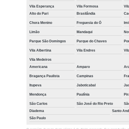
Vila Esperança
Vila Formosa
Vil
Alto do Pari
Brasilândia
Ca
Chora Menino
Freguesia do Ó
Imi
Limão
Mandaqui
No
Parque São Domingos
Parque do Chaves
Po
Vila Albertina
Vila Endres
Vil
Vila Medeiros
Americana
Amparo
Ar
Bragança Paulista
Campinas
Fr
Itupeva
Jaboticabal
Ja
Mendonça
Paulínia
Pir
São Carlos
São José do Rio Preto
Sã
Diadema
Santo And
São Paulo