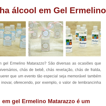
as
Bem Nascidos de Fralda
Bem Nascido
ha álcool em Gel Ermelin
has
Bem Nascidos Maternidade
Bem Nasci
rio
Bem Nascidos na Fraldinha
has
os
Bem Nascidos para Festa
Charuto de Chocolate Batiza
Charuto de Chocolate Chá de Bebê
e
Charuto de Chocolate
Charuto de Chocolate Lembrança Matern
m gel Ermelino Matarazzo? São diversas as ocasiões que
Charuto de Chocolate Maternidade
rsários, chás de bebê, chás revelação, chás de fralda,
Charuto de Chocolate para Nasciment
querer que um evento tão especial seja memorável também
 inovar, oferecendo, por exemplo, o valor de lembrancinha
Charuto de Chocolate Recheado
Lembrancinhas Casamento
Lem
Lembrancinhas de Casamento Baratas
l em gel Ermelino Matarazzo é um