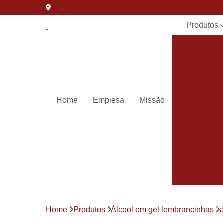
Produtos
álcool em g
lembrancin
Bem casa
Bem nascid
Home
Empresa
Missão
Charutos 
chocolate
Lembrancin
de casamen
Lembrancin
de cha de b
Lembrancin
de
maternida
Home
Produtos
Álcool em gel lembrancinhas
Lembrancin