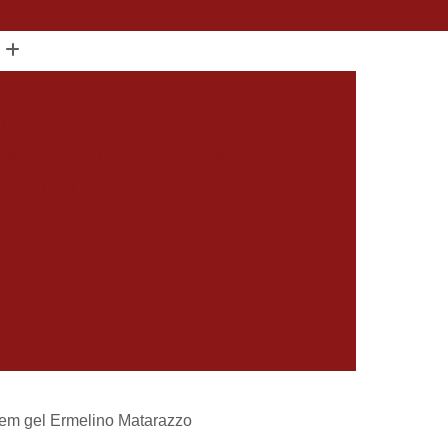
(11) 96325-5604
cool em Gel Lembrancinha Maternidade
cimento
álcool em Gel Maternidade
álcool em Gel Perfumado Lembrancinha
álcool Gel Lembrancinha de Nascimento
idade
Lembrancinha álcool em Gel
m Gel
Lembrancinha de álcool em Gel
 Casamento
Bem Casado Chocolate
 Casado Doce
Bem Casado Embalagem
Bem Casado para Casamento
asado Simples
Docinho Bem Casado
 em gel Ermelino Matarazzo
cido Personalizado
Bem Nascidos Batizado