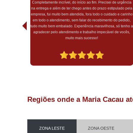
Completamente incrível, do início ao fim. Precisei de urgência
na entrega e além de ter chego antes do prazo estipulado pela
feita com
empresa, fui muito bem atendida, fora todo o cuidado e carinho
Equipe
em todo o atendimento, sem falar do recebimento do pedido,
tudo muito bem embalado. Experiência maravilhosa, só tenho 
agradecer pelo atendimento e trabalho impecável de vocês,
muito mais sucesso!
Regiões onde a Maria Cacau at
ZONA LESTE
ZONA OESTE