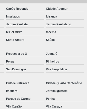
do
Pirulito de Chocolate Belga
Capão Redondo
Cidade Ademar
bê
Pirulito de Chocolate Decorado
Interlagos
Ipiranga
idade
Pirulito de Chocolate Lembrancinha
Jardim Paulista
Jardim Paulistano
Maternidade
Pirulito de Chocolate Mickey
M'Boi Mirim
Moema
Pirulito de Chocolate para Aniversário
Santo Amaro
Saúde
colate Personalizado
Freguesia do Ó
Jaguaré
Perus
Pinheiros
São Domingos
Vila Leopoldina
Cidade Patriarca
Cidade Quarto Centenário
Itaquera
Jardim Iguatemi
Parque do Carmo
Penha
Vila Carrão
Vila Curuçá