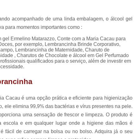
Lembrancinhas de Ca
Lembrancinhas de Casamento para Padrin
uando acompanhado de uma linda embalagem, o álcool gel
Lembrancinhas de Casamento Simp
iva para momentos importantes como :
Lembrancinhas para Padrinhos de Casam
m gel Ermelino Matarazzo, Conte com a Maria Cacau para
e Doces, por exemplo, Lembrancinha Brinde Corporativo,
Lembrança Chá de Bebê
Campo, Lembrancinha de Maternidade, Charuto de
Lembrancinha Cha de Bebê Menina
idade , Charutos de Chocolate e álcool em Gel Perfumado
fissionais qualificados para o serviço, além de investir em
Lembrancinha Cha de Bebê Personaliza
ecessidade.
Lembrancinhas Chá de Bebê
brancinha
Lembrancinhas de Cha de Bebê Menino
Lembrancinhas para Cha de Bebê
a Cacau é uma opção prática e eficiente para higienização
ele elimina 99,9% das bactérias e vírus presentes na pele.
Lembrancinha de Mate
roporciona uma sensação de frescor e limpeza. O produto é
Lembrancinha de Maternidade Comestíve
 na escola e em qualquer lugar onde a higiene das mãos é
Lembrancinha de Maternidade Luxo
 fácil de carregar na bolsa ou no bolso. Adquira já o seu