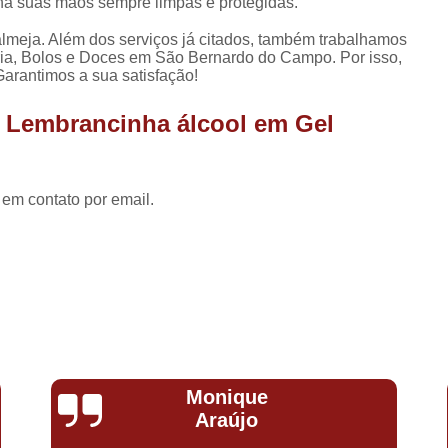
Lembrancinha de Maternidade Menino
a suas mãos sempre limpas e protegidas.
Lembrancinha de Ma
lmeja. Além dos serviços já citados, também trabalhamos
ria, Bolos e Doces em São Bernardo do Campo. Por isso,
Lembrancinha de Mat
arantimos a sua satisfação!
Lembrancinha de Maternidade Recém Nas
e Lembrancinha álcool em Gel
Lembrancinhas de Maternidade
Lembrancinha Corporativa
 em contato por email.
Lembrancinha Corporativa de Páscoa
Lembrancinha Corporativa Dia dos 
Lembrancinha Corporativa Personaliza
Lembrancinha Evento Corporativo
Lembrancinha Personalizada para E
Lembrancinha de Aniversário Comestív
Monique
Lembrancinha de Aniversário Menina
Araújo
Lembrancinha de Aniversário par