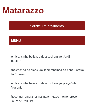
s Decorados
Bem Nascidos Lembrancinhas
o Matarazzo
dos na Caixinha
Bem Nascidos na Fralda
Bem Nascidos para Chá de Bebê
Solicite um orçamento
Bem Nascidos para Maternidade
do
Charuto de Chocolate Belga
MENU
Charuto de Chocolate de Maternidade
 Lembrança de Maternidade
lembrancinha batizado de álcool em gel Jardim
idade
Charuto de Chocolate Lembrancinha
Iguatemi
Charuto de Chocolate para Maternidade
encomenda de álcool gel lembrancinha de bebê Parque
do Chaves
o
Charuto de Chocolate Personalizado
lembrancinha batizado de álcool em gel preço Vila
Lembrancinha de Casamento Barata
Prudente
brancinhas Casamento Personalizada
álcool gel lembrancinha maternidade melhor preço
Lembrancinhas de Casamento Diferentes
Lauzane Paulista