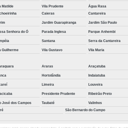
a Matilde
Vila Prudente
Água Rasa
choeirinha
Caieras
Cantareira
rim
Jardim Guarapiranga
Jardim São Paulo
ssa Senhora do Ó
Parada Inglesa
Parque Anhembi
mpéia
Santana
Serra da Cantareira
a Guilherme
Vila Gustavo
Vila Maria
araquara
Araras
Araçatuba
anca
Hortolândia
Indaiatuba
careí
Limeira
Louveira
acicaba
Presidente Prudente
Ribeirão Preto
o José dos Campos
Taubaté
Valinhos
ré
São Bernardo do Campo