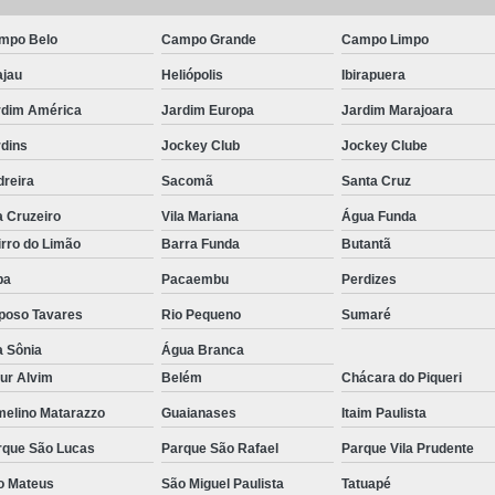
Pirulito de Chocolate Batiza
mpo Belo
Campo Grande
Campo Limpo
Pirulito de Chocolate Chá de Be
ajau
Heliópolis
Ibirapuera
Pirulito de Chocolate Lembrança Matern
rdim América
Jardim Europa
Jardim Marajoara
Pirulito de Chocolate Lembrancinha de 
rdins
Jockey Club
Jockey Clube
Pirulito de Chocolate no Palito
dreira
Sacomã
Santa Cruz
Pirulito de Cho
a Cruzeiro
Vila Mariana
Água Funda
rro do Limão
Barra Funda
Butantã
pa
Pacaembu
Perdizes
poso Tavares
Rio Pequeno
Sumaré
a Sônia
Água Branca
ur Alvim
Belém
Chácara do Piqueri
melino Matarazzo
Guaianases
Itaim Paulista
rque São Lucas
Parque São Rafael
Parque Vila Prudente
o Mateus
São Miguel Paulista
Tatuapé