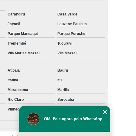
Carandiru
Casa Verde
Jaçanã
Lauzane Paulista
Parque Mandaqui
Parque Peruche
Tremembé
Tucuruvi
Vila Marisa Mazzei
Vila Mazzei
Atibaia
Bauru
Itatiba
Itu
Marapoama
Marília
Rio Claro
Sorocaba
Vinhedo
Votuporanga
São Caetano do Sul
Olá! Fale agora pelo WhatsApp