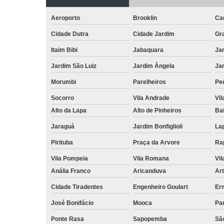
Aeroporto
Brooklin
Ca
Cidade Dutra
Cidade Jardim
Gr
Itaim Bibi
Jabaquara
Ja
Jardim São Luiz
Jardim Ângela
Ja
Morumbi
Parelheiros
Pe
Socorro
Vila Andrade
Vil
Alto da Lapa
Alto de Pinheiros
Bai
Jaraguá
Jardim Bonfiglioli
La
Pirituba
Praça da Arvore
Ra
Vila Pompeia
Vila Romana
Vil
Anália Franco
Aricanduva
Art
Cidade Tiradentes
Engenheiro Goulart
Er
José Bonifácio
Mooca
Pa
Ponte Rasa
Sapopemba
Sã