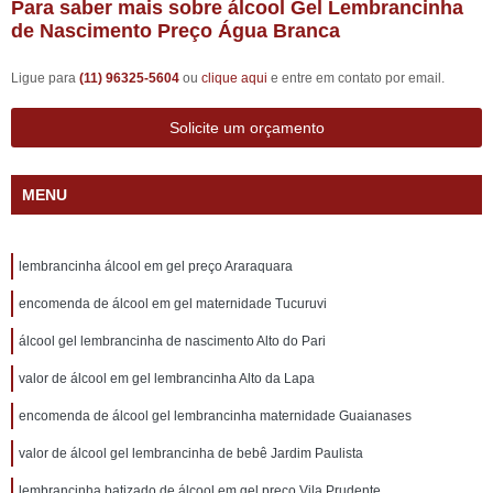
Para saber mais sobre álcool Gel Lembrancinha
de Nascimento Preço Água Branca
Ligue para
(11) 96325-5604
ou
clique aqui
e entre em contato por email.
Solicite um orçamento
MENU
lembrancinha álcool em gel preço Araraquara
encomenda de álcool em gel maternidade Tucuruvi
álcool gel lembrancinha de nascimento Alto do Pari
valor de álcool em gel lembrancinha Alto da Lapa
encomenda de álcool gel lembrancinha maternidade Guaianases
valor de álcool gel lembrancinha de bebê Jardim Paulista
lembrancinha batizado de álcool em gel preço Vila Prudente