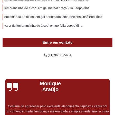
lembrancinha de álcool em gel melhor preço Vila Leopoldina
encomenda de álcool em gel perfumado lembrancinha José Bonifácio
valor de lembrancinha de álcool em gel Vila Leopoldina
Entre em contato
(11) 96325-5604
Monique
Araújo
Gostaria de agradecer pelo excelente atendimento, rapidez e capricho!
Encomendei minha lembrança maternidade e simplesmente amei o quão