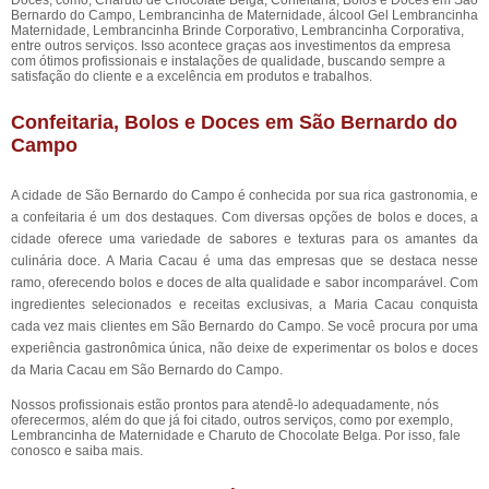
Doces, como, Charuto de Chocolate Belga, Confeitaria, Bolos e Doces em São
Bernardo do Campo, Lembrancinha de Maternidade, álcool Gel Lembrancinha
Maternidade, Lembrancinha Brinde Corporativo, Lembrancinha Corporativa,
entre outros serviços. Isso acontece graças aos investimentos da empresa
com ótimos profissionais e instalações de qualidade, buscando sempre a
satisfação do cliente e a excelência em produtos e trabalhos.
Confeitaria, Bolos e Doces em São Bernardo do
Campo
A cidade de São Bernardo do Campo é conhecida por sua rica gastronomia, e
a confeitaria é um dos destaques. Com diversas opções de bolos e doces, a
cidade oferece uma variedade de sabores e texturas para os amantes da
culinária doce. A Maria Cacau é uma das empresas que se destaca nesse
ramo, oferecendo bolos e doces de alta qualidade e sabor incomparável. Com
ingredientes selecionados e receitas exclusivas, a Maria Cacau conquista
cada vez mais clientes em São Bernardo do Campo. Se você procura por uma
experiência gastronômica única, não deixe de experimentar os bolos e doces
da Maria Cacau em São Bernardo do Campo.
Nossos profissionais estão prontos para atendê-lo adequadamente, nós
oferecermos, além do que já foi citado, outros serviços, como por exemplo,
Lembrancinha de Maternidade e Charuto de Chocolate Belga. Por isso, fale
conosco e saiba mais.