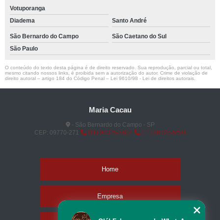
Votuporanga
Diadema
Santo André
São Bernardo do Campo
São Caetano do Sul
São Paulo
O conteúdo do texto desta página é de direito reservado. Sua reprodução, parcial ou total,
mesmo citando nossos links, é proibida sem a autorização do autor. Crime de violação de
direito autoral – artigo 184 do Código Penal –
Lei 9610/98 - Lei de direitos autorais
.
Maria Cacau
- São Bernardo do Campo - SP
CEP: 09770-271
(11) 96325-5604
(11) 96325-5604
Home
Empresa