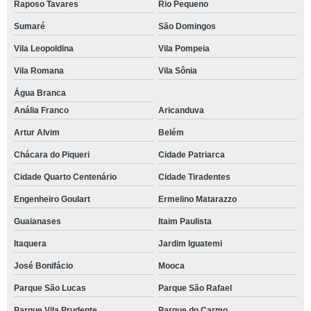
Raposo Tavares
Rio Pequeno
Sumaré
São Domingos
Vila Leopoldina
Vila Pompeia
Vila Romana
Vila Sônia
Água Branca
Anália Franco
Aricanduva
Artur Alvim
Belém
Chácara do Piqueri
Cidade Patriarca
Cidade Quarto Centenário
Cidade Tiradentes
Engenheiro Goulart
Ermelino Matarazzo
Guaianases
Itaim Paulista
Itaquera
Jardim Iguatemi
José Bonifácio
Mooca
Parque São Lucas
Parque São Rafael
Parque Vila Prudente
Parque do Carmo