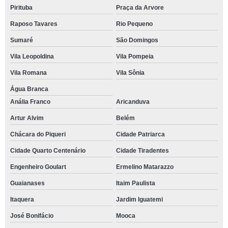
Pirituba
Praça da Arvore
Raposo Tavares
Rio Pequeno
Sumaré
São Domingos
Vila Leopoldina
Vila Pompeia
Vila Romana
Vila Sônia
Água Branca
Anália Franco
Aricanduva
Artur Alvim
Belém
Chácara do Piqueri
Cidade Patriarca
Cidade Quarto Centenário
Cidade Tiradentes
Engenheiro Goulart
Ermelino Matarazzo
Guaianases
Itaim Paulista
Itaquera
Jardim Iguatemi
José Bonifácio
Mooca