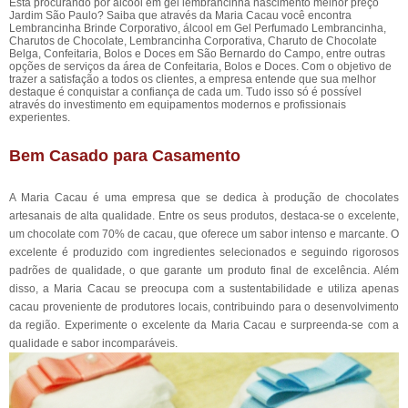
Está procurando por álcool em gel lembrancinha nascimento melhor preço
Jardim São Paulo? Saiba que através da Maria Cacau você encontra
Lembrancinha Brinde Corporativo, álcool em Gel Perfumado Lembrancinha,
Charutos de Chocolate, Lembrancinha Corporativa, Charuto de Chocolate
Belga, Confeitaria, Bolos e Doces em São Bernardo do Campo, entre outras
opções de serviços da área de Confeitaria, Bolos e Doces. Com o objetivo de
trazer a satisfação a todos os clientes, a empresa entende que sua melhor
destaque é conquistar a confiança de cada um. Tudo isso só é possível
através do investimento em equipamentos modernos e profissionais
experientes.
Bem Casado para Casamento
A Maria Cacau é uma empresa que se dedica à produção de chocolates
artesanais de alta qualidade. Entre os seus produtos, destaca-se o excelente,
um chocolate com 70% de cacau, que oferece um sabor intenso e marcante. O
excelente é produzido com ingredientes selecionados e seguindo rigorosos
padrões de qualidade, o que garante um produto final de excelência. Além
disso, a Maria Cacau se preocupa com a sustentabilidade e utiliza apenas
cacau proveniente de produtores locais, contribuindo para o desenvolvimento
da região. Experimente o excelente da Maria Cacau e surpreenda-se com a
qualidade e sabor incomparáveis.