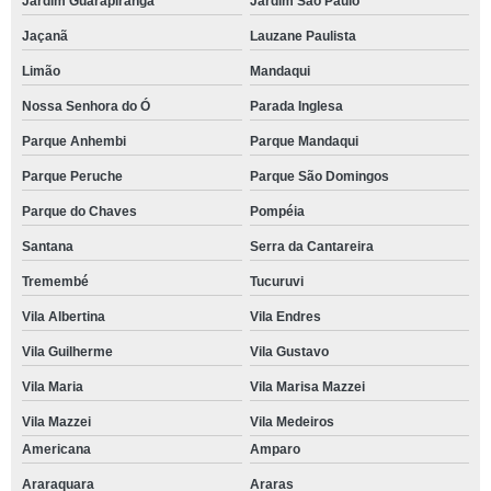
Jardim Guarapiranga
Jardim São Paulo
Jaçanã
Lauzane Paulista
Limão
Mandaqui
Nossa Senhora do Ó
Parada Inglesa
Parque Anhembi
Parque Mandaqui
Parque Peruche
Parque São Domingos
Parque do Chaves
Pompéia
Santana
Serra da Cantareira
Tremembé
Tucuruvi
Vila Albertina
Vila Endres
Vila Guilherme
Vila Gustavo
Vila Maria
Vila Marisa Mazzei
Vila Mazzei
Vila Medeiros
Americana
Amparo
Araraquara
Araras