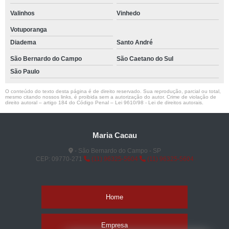
Valinhos
Vinhedo
Votuporanga
Diadema
Santo André
São Bernardo do Campo
São Caetano do Sul
São Paulo
O conteúdo do texto desta página é de direito reservado. Sua reprodução, parcial ou total,
mesmo citando nossos links, é proibida sem a autorização do autor. Crime de violação de
direito autoral – artigo 184 do Código Penal –
Lei 9610/98 - Lei de direitos autorais
.
Maria Cacau
- São Bernardo do Campo - SP
CEP: 09770-271
(11) 96325-5604
(11) 96325-5604
Home
Empresa