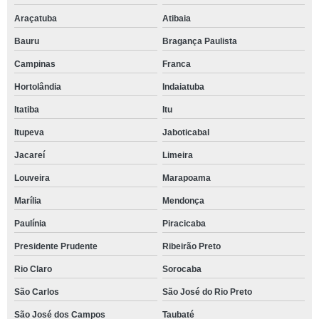
Araçatuba
Atibaia
Bauru
Bragança Paulista
Campinas
Franca
Hortolândia
Indaiatuba
Itatiba
Itu
Itupeva
Jaboticabal
Jacareí
Limeira
Louveira
Marapoama
Marília
Mendonça
Paulínia
Piracicaba
Presidente Prudente
Ribeirão Preto
Rio Claro
Sorocaba
São Carlos
São José do Rio Preto
São José dos Campos
Taubaté