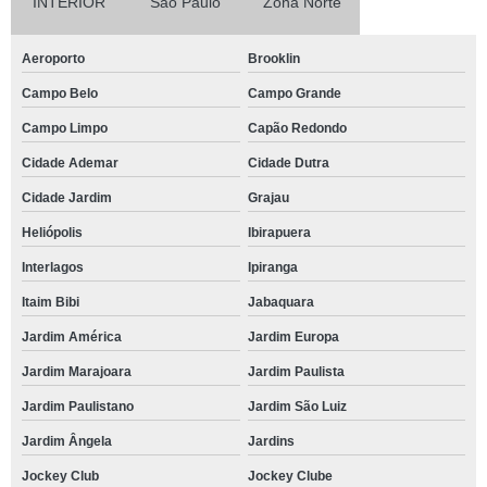
INTERIOR
São Paulo
Zona Norte
Aeroporto
Brooklin
Campo Belo
Campo Grande
Campo Limpo
Capão Redondo
Cidade Ademar
Cidade Dutra
Cidade Jardim
Grajau
Heliópolis
Ibirapuera
Interlagos
Ipiranga
Itaim Bibi
Jabaquara
Jardim América
Jardim Europa
Jardim Marajoara
Jardim Paulista
Jardim Paulistano
Jardim São Luiz
Jardim Ângela
Jardins
Jockey Club
Jockey Clube