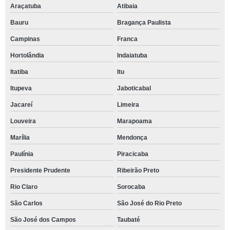
Araçatuba
Atibaia
Bauru
Bragança Paulista
Campinas
Franca
Hortolândia
Indaiatuba
Itatiba
Itu
Itupeva
Jaboticabal
Jacareí
Limeira
Louveira
Marapoama
Marília
Mendonça
Paulínia
Piracicaba
Presidente Prudente
Ribeirão Preto
Rio Claro
Sorocaba
São Carlos
São José do Rio Preto
São José dos Campos
Taubaté