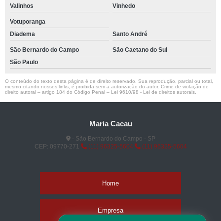
Valinhos
Vinhedo
Votuporanga
Diadema
Santo André
São Bernardo do Campo
São Caetano do Sul
São Paulo
O conteúdo do texto desta página é de direito reservado. Sua reprodução, parcial ou total,
mesmo citando nossos links, é proibida sem a autorização do autor. Crime de violação de
direito autoral – artigo 184 do Código Penal –
Lei 9610/98 - Lei de direitos autorais
.
Maria Cacau
- São Bernardo do Campo - SP
CEP: 09770-271
(11) 96325-5604
(11) 96325-5604
Home
Empresa