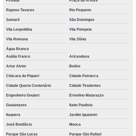
Pirituba
Praça da Arvore
Raposo Tavares
Rio Pequeno
Sumaré
São Domingos
Vila Leopoldina
Vila Pompeia
Vila Romana
Vila Sônia
Água Branca
Anália Franco
Aricanduva
Artur Alvim
Belém
Chácara do Piqueri
Cidade Patriarca
Cidade Quarto Centenário
Cidade Tiradentes
Engenheiro Goulart
Ermelino Matarazzo
Guaianases
Itaim Paulista
Itaquera
Jardim Iguatemi
José Bonifácio
Mooca
Parque São Lucas
Parque São Rafael