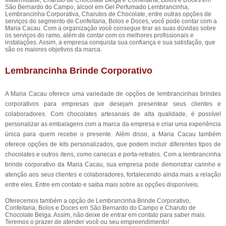
Maternidade, Charuto de Chocolate Belga e Confeitaria, Bolos e Doces em
São Bernardo do Campo, álcool em Gel Perfumado Lembrancinha,
Lembrancinha Corporativa, Charutos de Chocolate, entre outras opções de
serviços do segmento de Confeitaria, Bolos e Doces, você pode contar com a
Maria Cacau. Com a organização você consegue tirar as suas dúvidas sobre
os serviços do ramo, além de contar com os melhores profissionais e
instalações. Assim, a empresa conquista sua confiança e sua satisfação, que
são os maiores objetivos da marca.
Lembrancinha Brinde Corporativo
A Maria Cacau oferece uma variedade de opções de lembrancinhas brindes
corporativos para empresas que desejam presentear seus clientes e
colaboradores. Com chocolates artesanais de alta qualidade, é possível
personalizar as embalagens com a marca da empresa e criar uma experiência
única para quem recebe o presente. Além disso, a Maria Cacau também
oferece opções de kits personalizados, que podem incluir diferentes tipos de
chocolates e outros itens, como canecas e porta-retratos. Com a lembrancinha
brinde corporativo da Maria Cacau, sua empresa pode demonstrar carinho e
atenção aos seus clientes e colaboradores, fortalecendo ainda mais a relação
entre eles. Entre em contato e saiba mais sobre as opções disponíveis.
Oferecemos também a opção de Lembrancinha Brinde Corporativo,
Confeitaria, Bolos e Doces em São Bernardo do Campo e Charuto de
Chocolate Belga. Assim, não deixe de entrar em contato para saber mais.
Teremos o prazer de atender você ou seu empreendimento!