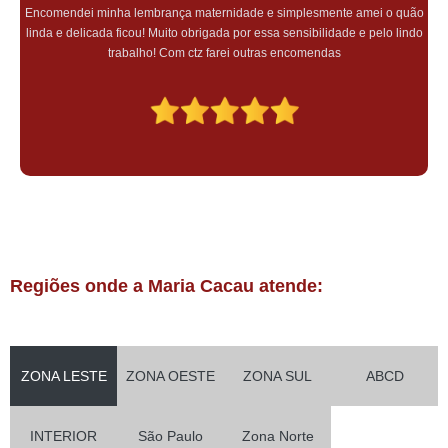
Encomendei minha lembrança maternidade e simplesmente amei o quão
linda e delicada ficou! Muito obrigada por essa sensibilidade e pelo lindo
trabalho! Com ctz farei outras encomendas
Regiões onde a Maria Cacau atende:
ZONA LESTE
ZONA OESTE
ZONA SUL
ABCD
INTERIOR
São Paulo
Zona Norte