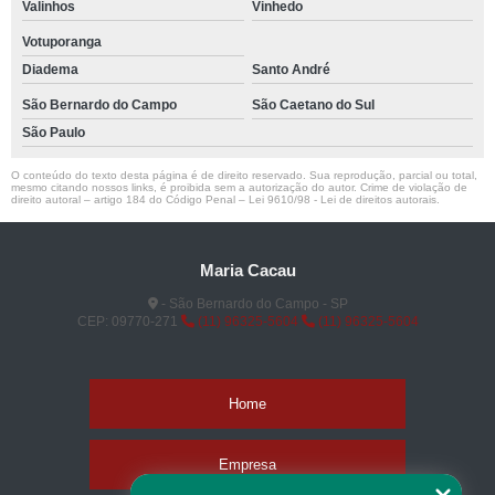
Valinhos
Vinhedo
Votuporanga
Diadema
Santo André
São Bernardo do Campo
São Caetano do Sul
São Paulo
O conteúdo do texto desta página é de direito reservado. Sua reprodução, parcial ou total,
mesmo citando nossos links, é proibida sem a autorização do autor. Crime de violação de
direito autoral – artigo 184 do Código Penal –
Lei 9610/98 - Lei de direitos autorais
.
Maria Cacau
- São Bernardo do Campo - SP
CEP: 09770-271
(11) 96325-5604
(11) 96325-5604
Home
Empresa