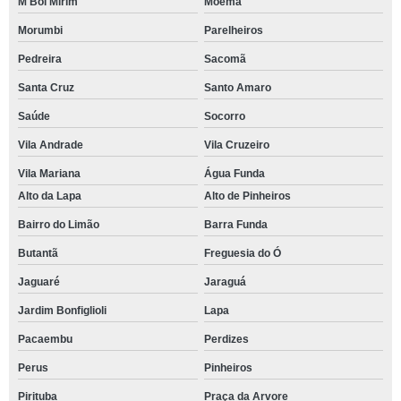
M'Boi Mirim
Moema
Morumbi
Parelheiros
Pedreira
Sacomã
Santa Cruz
Santo Amaro
Saúde
Socorro
Vila Andrade
Vila Cruzeiro
Vila Mariana
Água Funda
Alto da Lapa
Alto de Pinheiros
Bairro do Limão
Barra Funda
Butantã
Freguesia do Ó
Jaguaré
Jaraguá
Jardim Bonfiglioli
Lapa
Pacaembu
Perdizes
Perus
Pinheiros
Pirituba
Praça da Arvore