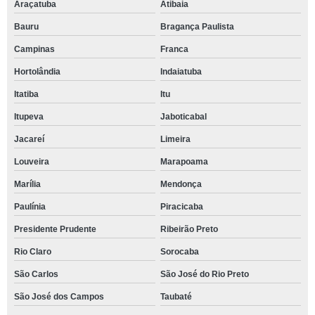
Araçatuba
Atibaia
Bauru
Bragança Paulista
Campinas
Franca
Hortolândia
Indaiatuba
Itatiba
Itu
Itupeva
Jaboticabal
Jacareí
Limeira
Louveira
Marapoama
Marília
Mendonça
Paulínia
Piracicaba
Presidente Prudente
Ribeirão Preto
Rio Claro
Sorocaba
São Carlos
São José do Rio Preto
São José dos Campos
Taubaté