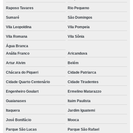
Raposo Tavares
Rio Pequeno
Sumaré
São Domingos
Vila Leopoldina
Vila Pompeia
Vila Romana
Vila Sônia
Água Branca
Anália Franco
Aricanduva
Artur Alvim
Belém
Chácara do Piqueri
Cidade Patriarca
Cidade Quarto Centenário
Cidade Tiradentes
Engenheiro Goulart
Ermelino Matarazzo
Guaianases
Itaim Paulista
Itaquera
Jardim Iguatemi
José Bonifácio
Mooca
Parque São Lucas
Parque São Rafael