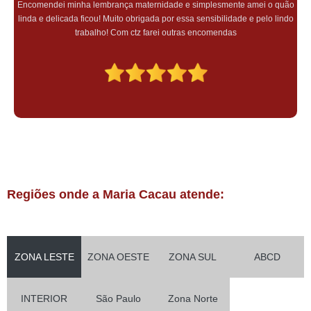
Encomendei minha lembrança maternidade e simplesmente amei o quão
linda e delicada ficou! Muito obrigada por essa sensibilidade e pelo lindo
trabalho! Com ctz farei outras encomendas
Regiões onde a Maria Cacau atende:
ZONA LESTE
ZONA OESTE
ZONA SUL
ABCD
INTERIOR
São Paulo
Zona Norte