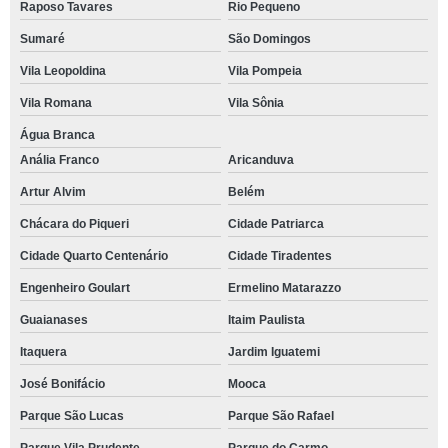
Raposo Tavares
Rio Pequeno
Sumaré
São Domingos
Vila Leopoldina
Vila Pompeia
Vila Romana
Vila Sônia
Água Branca
Anália Franco
Aricanduva
Artur Alvim
Belém
Chácara do Piqueri
Cidade Patriarca
Cidade Quarto Centenário
Cidade Tiradentes
Engenheiro Goulart
Ermelino Matarazzo
Guaianases
Itaim Paulista
Itaquera
Jardim Iguatemi
José Bonifácio
Mooca
Parque São Lucas
Parque São Rafael
Parque Vila Prudente
Parque do Carmo