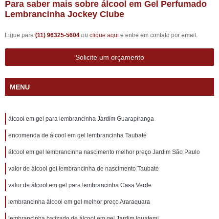
Para saber mais sobre álcool em Gel Perfumado
Lembrancinha Jockey Clube
Ligue para
(11) 96325-5604
ou
clique aqui
e entre em contato por email.
Solicite um orçamento
MENU
álcool em gel para lembrancinha Jardim Guarapiranga
encomenda de álcool em gel lembrancinha Taubaté
álcool em gel lembrancinha nascimento melhor preço Jardim São Paulo
valor de álcool gel lembrancinha de nascimento Taubaté
valor de álcool em gel para lembrancinha Casa Verde
lembrancinha álcool em gel melhor preço Araraquara
lembrancinha batizado de álcool em gel Jardim Iguatemi