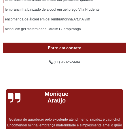
lembrancinha batizado de álcool em gel preço Vila Prudente
encomenda de álcool em gel lembrancinha Artur Alvim
álcool em gel maternidade Jardim Guarapiranga
Entre em contato
(11) 96325-5604
Monique
Araújo
Gostaria de agradecer pelo excelente atendimento, rapidez e capricho!
Encomendei minha lembrança maternidade e simplesmente amei o quão