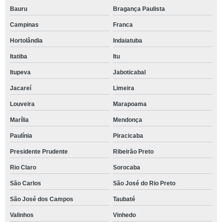
Bauru
Bragança Paulista
Campinas
Franca
Hortolândia
Indaiatuba
Itatiba
Itu
Itupeva
Jaboticabal
Jacareí
Limeira
Louveira
Marapoama
Marília
Mendonça
Paulínia
Piracicaba
Presidente Prudente
Ribeirão Preto
Rio Claro
Sorocaba
São Carlos
São José do Rio Preto
São José dos Campos
Taubaté
Valinhos
Vinhedo