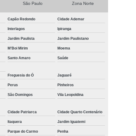
São Paulo
Zona Norte
do
Pirulito de Chocolate Belga
bê
Pirulito de Chocolate Decorado
Capão Redondo
Cidade Ademar
idade
Pirulito de Chocolate Lembrancinha
Interlagos
Ipiranga
Maternidade
Pirulito de Chocolate Mickey
Jardim Paulista
Jardim Paulistano
Pirulito de Chocolate para Aniversário
M'Boi Mirim
Moema
Santo Amaro
Saúde
colate Personalizado
Freguesia do Ó
Jaguaré
Perus
Pinheiros
São Domingos
Vila Leopoldina
Cidade Patriarca
Cidade Quarto Centenário
Itaquera
Jardim Iguatemi
Parque do Carmo
Penha