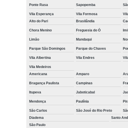
Ponte Rasa
Sapopemba
Sã
Vila Esperança
Vila Formosa
Vil
Alto do Pari
Brasilândia
Ca
Chora Menino
Freguesia do Ó
Imi
Limão
Mandaqui
No
Parque São Domingos
Parque do Chaves
Po
Vila Albertina
Vila Endres
Vil
Vila Medeiros
Americana
Amparo
Ar
Bragança Paulista
Campinas
Fr
Itupeva
Jaboticabal
Ja
Mendonça
Paulínia
Pir
São Carlos
São José do Rio Preto
Sã
Diadema
Santo And
São Paulo