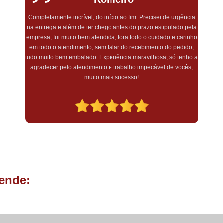
Lembrancinhas de Aniversário de 1 An
Gostaria de agradecer pelo excelente atendimento, rapidez e
Lembrancinhas de Festa Infantil
capricho! Encomendei minha lembrança maternidade e
simplesmente amei o quão linda e delicada ficou! Muito
Lembrancinhas para Festa Inf
a
obrigada por essa sensibilidade e pelo lindo trabalho! Com ctz
Lembrança Batizado Padrinhos
farei outras encomendas
Lembrancinha Batismo
Lembrancin
Lembrancinha de Batizado Menina
Lembrancinha de Batizado para Padrinho
Lembrancinha de Batizado Simples
Lemb
Chocotone Trufado Chocolate
Mini Pan
Panetone Trufado Artesanal
Panetone T
ende:
Panetone Trufado Caseiro
Panetone Trufado de Chocola
Panetone Trufado Gourmet