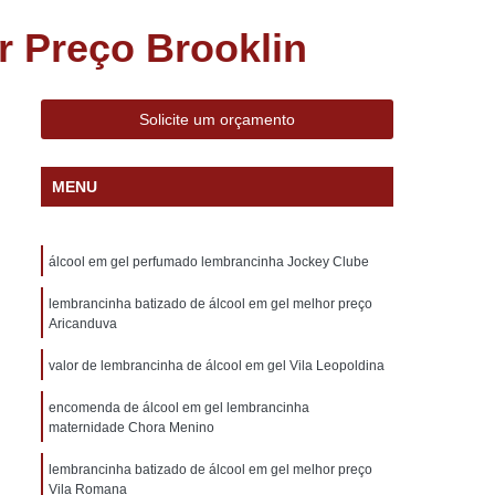
s Decorados
Bem Nascidos Lembrancinhas
 Preço Brooklin
dos na Caixinha
Bem Nascidos na Fralda
Bem Nascidos para Chá de Bebê
Solicite um orçamento
Bem Nascidos para Maternidade
do
Charuto de Chocolate Belga
MENU
Charuto de Chocolate de Maternidade
 Lembrança de Maternidade
álcool em gel perfumado lembrancinha Jockey Clube
idade
Charuto de Chocolate Lembrancinha
lembrancinha batizado de álcool em gel melhor preço
Charuto de Chocolate para Maternidade
Aricanduva
o
Charuto de Chocolate Personalizado
valor de lembrancinha de álcool em gel Vila Leopoldina
Lembrancinha de Casamento Barata
encomenda de álcool em gel lembrancinha
brancinhas Casamento Personalizada
maternidade Chora Menino
Lembrancinhas de Casamento Diferentes
lembrancinha batizado de álcool em gel melhor preço
Vila Romana