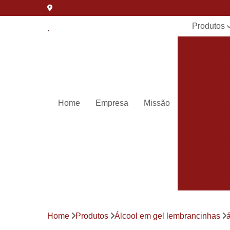
Produtos
álcool em g
lembrancin
Bem casa
Bem nascid
Home
Empresa
Missão
Charutos 
chocolate
Lembrancin
de casamen
Lembrancin
de cha de b
Lembrancin
de
maternida
Home
Produtos
Álcool em gel lembrancinhas
Lembrancin