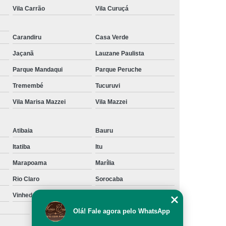
Vila Carrão
Vila Curuçá
Carandiru
Casa Verde
Jaçanã
Lauzane Paulista
Parque Mandaqui
Parque Peruche
Tremembé
Tucuruvi
Vila Marisa Mazzei
Vila Mazzei
Atibaia
Bauru
Itatiba
Itu
Marapoama
Marília
Rio Claro
Sorocaba
Vinhedo
Votuporanga
São Caetano do Sul
Olá! Fale agora pelo WhatsApp