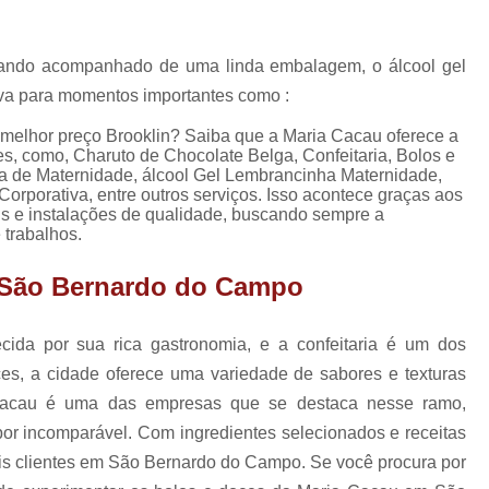
Lembrancinhas de Ca
Lembrancinhas de Casamento para Padrin
uando acompanhado de uma linda embalagem, o álcool gel
Lembrancinhas de Casamento Simp
iva para momentos importantes como :
Lembrancinhas para Padrinhos de Casam
melhor preço Brooklin? Saiba que a Maria Cacau oferece a
s, como, Charuto de Chocolate Belga, Confeitaria, Bolos e
Lembrança Chá de Bebê
de Maternidade, álcool Gel Lembrancinha Maternidade,
Lembrancinha Cha de Bebê Menina
rporativa, entre outros serviços. Isso acontece graças aos
is e instalações de qualidade, buscando sempre a
Lembrancinha Cha de Bebê Personaliza
 trabalhos.
Lembrancinhas Chá de Bebê
m São Bernardo do Campo
Lembrancinhas de Cha de Bebê Menino
Lembrancinhas para Cha de Bebê
da por sua rica gastronomia, e a confeitaria é um dos
es, a cidade oferece uma variedade de sabores e texturas
Lembrancinha de Mate
 Cacau é uma das empresas que se destaca nesse ramo,
Lembrancinha de Maternidade Comestíve
bor incomparável. Com ingredientes selecionados e receitas
Lembrancinha de Maternidade Luxo
is clientes em São Bernardo do Campo. Se você procura por