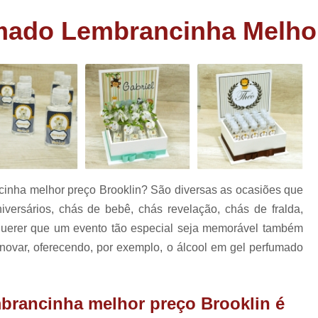
as
Bem Nascidos de Fralda
Bem Nascido
mado Lembrancinha Melhor
has
Bem Nascidos Maternidade
Bem Nasci
rio
Bem Nascidos na Fraldinha
has
os
Bem Nascidos para Festa
Charuto de Chocolate Batiza
Charuto de Chocolate Chá de Bebê
e
Charuto de Chocolate
Charuto de Chocolate Lembrança Matern
cinha melhor preço Brooklin? São diversas as ocasiões que
Charuto de Chocolate Maternidade
rsários, chás de bebê, chás revelação, chás de fralda,
Charuto de Chocolate para Nasciment
querer que um evento tão especial seja memorável também
inovar, oferecendo, por exemplo, o álcool em gel perfumado
Charuto de Chocolate Recheado
Lembrancinhas Casamento
Lem
Lembrancinhas de Casamento Baratas
brancinha melhor preço Brooklin é