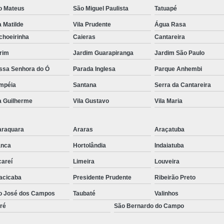
o Mateus
São Miguel Paulista
Tatuapé
a Matilde
Vila Prudente
Água Rasa
choeirinha
Caieras
Cantareira
rim
Jardim Guarapiranga
Jardim São Paulo
ssa Senhora do Ó
Parada Inglesa
Parque Anhembi
mpéia
Santana
Serra da Cantareira
a Guilherme
Vila Gustavo
Vila Maria
araquara
Araras
Araçatuba
anca
Hortolândia
Indaiatuba
careí
Limeira
Louveira
acicaba
Presidente Prudente
Ribeirão Preto
o José dos Campos
Taubaté
Valinhos
ré
São Bernardo do Campo