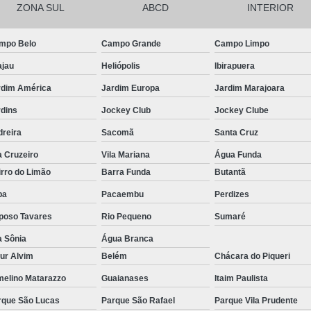
ZONA SUL
ABCD
INTERIOR
Pirulito de Chocolate Batiza
Pirulito de Chocolate Chá de Be
mpo Belo
Campo Grande
Campo Limpo
Pirulito de Chocolate Lembrança Matern
ajau
Heliópolis
Ibirapuera
Pirulito de Chocolate Lembrancinha de 
rdim América
Jardim Europa
Jardim Marajoara
Pirulito de Chocolate no Palito
rdins
Jockey Club
Jockey Clube
dreira
Sacomã
Santa Cruz
Pirulito de Cho
a Cruzeiro
Vila Mariana
Água Funda
rro do Limão
Barra Funda
Butantã
pa
Pacaembu
Perdizes
poso Tavares
Rio Pequeno
Sumaré
a Sônia
Água Branca
ur Alvim
Belém
Chácara do Piqueri
melino Matarazzo
Guaianases
Itaim Paulista
rque São Lucas
Parque São Rafael
Parque Vila Prudente