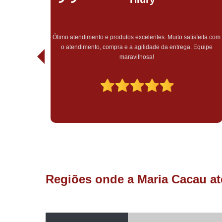
Completamente incrível, do início ao fim. Precisei de urgência
na entrega e além de ter chego antes do prazo estipulado pela
feita com
empresa, fui muito bem atendida, fora todo o cuidado e carinho
Equipe
em todo o atendimento, sem falar do recebimento do pedido,
tudo muito bem embalado. Experiência maravilhosa, só tenho 
agradecer pelo atendimento e trabalho impecável de vocês,
muito mais sucesso!
Regiões onde a Maria Cacau at