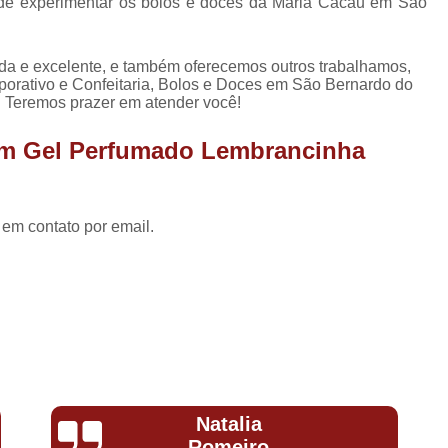
Lembrancinha de Maternidade Menino
 de experimentar os bolos e doces da Maria Cacau em São
Lembrancinha de Ma
da e excelente, e também oferecemos outros trabalhamos,
Lembrancinha de Mat
orativo e Confeitaria, Bolos e Doces em São Bernardo do
 Teremos prazer em atender você!
Lembrancinha de Maternidade Recém Nas
Lembrancinhas de Maternidade
 em Gel Perfumado Lembrancinha
Lembrancinha Corporativa
Lembrancinha Corporativa de Páscoa
 em contato por email.
Lembrancinha Corporativa Dia dos 
Lembrancinha Corporativa Personaliza
Lembrancinha Evento Corporativo
Lembrancinha Personalizada para E
Lembrancinha de Aniversário Comestív
Lembrancinha de Aniversário Menina
Monique
Lembrancinha de Aniversário par
Araújo