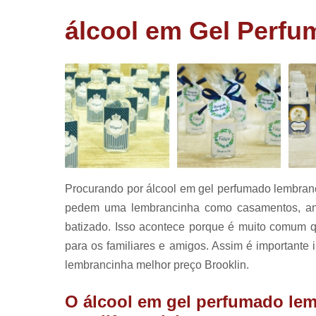
corporativ
álcool em Gel Perfu
Lembrancin
de aniversá
Lembrancin
de batizad
Panetone
trufado
Pirulitos d
chocolate
Procurando por álcool em gel perfumado lembran
pedem uma lembrancinha como casamentos, anive
batizado. Isso acontece porque é muito comum 
para os familiares e amigos. Assim é importante 
lembrancinha melhor preço Brooklin.
O álcool em gel perfumado lem