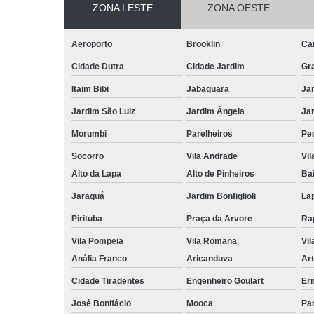
ZONA LESTE
ZONA OESTE
Aeroporto
Brooklin
Ca
Cidade Dutra
Cidade Jardim
Gr
Itaim Bibi
Jabaquara
Ja
Jardim São Luiz
Jardim Ângela
Ja
Morumbi
Parelheiros
Pe
Socorro
Vila Andrade
Vil
Alto da Lapa
Alto de Pinheiros
Bai
Jaraguá
Jardim Bonfiglioli
La
Pirituba
Praça da Arvore
Ra
Vila Pompeia
Vila Romana
Vil
Anália Franco
Aricanduva
Art
Cidade Tiradentes
Engenheiro Goulart
Er
José Bonifácio
Mooca
Pa