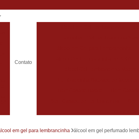
el
álcool em Gel Lembrancinha
ál
has
álcool em Gel Lembrancinha Nas
do
álcool em Gel para Lembrancinha
os
álcool Gel Lembrancinha de Bebê
Contato
de
álcool Gel Lembrancinha Matern
Lembrancinha Batizado de álcool e
ha
to
Bem Casado Barato
Bem Casado
ha
Bem Casado de Lembrancinha
Bem
ebê
Bem Casado Lembrancinha
ha
Bem Casado Personalizado
Bem C
de
álcool em gel para lembrancinha
álcool em gel perfumado lemb
Lembrancinha de Bem Casado
Bem Nas
has