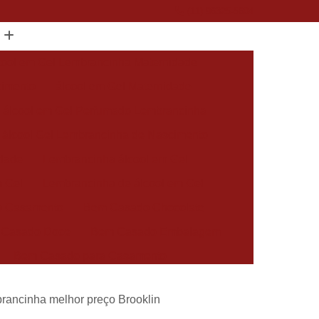
(11) 96325-5604
cool em Gel Lembrancinha Maternidade
cimento
álcool em Gel Maternidade
álcool em Gel Perfumado Lembrancinha
álcool Gel Lembrancinha de Nascimento
idade
Lembrancinha álcool em Gel
m Gel
Lembrancinha de álcool em Gel
 Casamento
Bem Casado Chocolate
 Casado Doce
Bem Casado Embalagem
Bem Casado para Casamento
asado Simples
Docinho Bem Casado
rancinha melhor preço Brooklin
cido Personalizado
Bem Nascidos Batizado