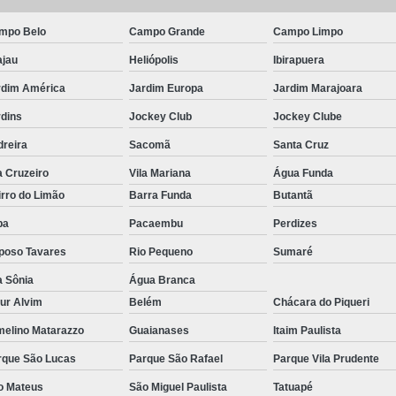
Pirulito de Chocolate Batiza
mpo Belo
Campo Grande
Campo Limpo
Pirulito de Chocolate Chá de Be
ajau
Heliópolis
Ibirapuera
Pirulito de Chocolate Lembrança Matern
rdim América
Jardim Europa
Jardim Marajoara
Pirulito de Chocolate Lembrancinha de 
rdins
Jockey Club
Jockey Clube
Pirulito de Chocolate no Palito
dreira
Sacomã
Santa Cruz
Pirulito de Cho
a Cruzeiro
Vila Mariana
Água Funda
rro do Limão
Barra Funda
Butantã
pa
Pacaembu
Perdizes
poso Tavares
Rio Pequeno
Sumaré
a Sônia
Água Branca
ur Alvim
Belém
Chácara do Piqueri
melino Matarazzo
Guaianases
Itaim Paulista
rque São Lucas
Parque São Rafael
Parque Vila Prudente
o Mateus
São Miguel Paulista
Tatuapé