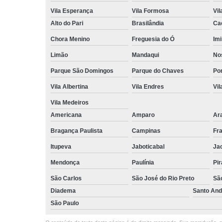
Vila Esperança
Vila Formosa
Vil
Alto do Pari
Brasilândia
Ca
Chora Menino
Freguesia do Ó
Imi
Limão
Mandaqui
No
Parque São Domingos
Parque do Chaves
Po
Vila Albertina
Vila Endres
Vil
Vila Medeiros
Americana
Amparo
Ar
Bragança Paulista
Campinas
Fr
Itupeva
Jaboticabal
Ja
Mendonça
Paulínia
Pir
São Carlos
São José do Rio Preto
Sã
Diadema
Santo And
São Paulo