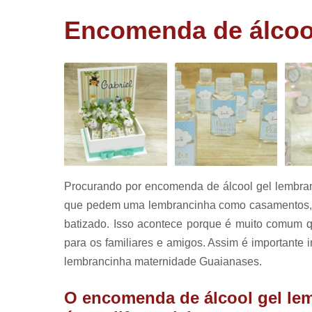
corporativ
Encomenda de álcoo
Lembrancin
de aniversá
Lembrancin
de batizad
Panetone
trufado
Pirulitos d
chocolate
Procurando por encomenda de álcool gel lembra
que pedem uma lembrancinha como casamentos, an
batizado. Isso acontece porque é muito comum 
para os familiares e amigos. Assim é importante 
lembrancinha maternidade Guaianases.
O encomenda de álcool gel le