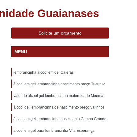
s Decorados
Bem Nascidos Lembrancinhas
nidade Guaianases
dos na Caixinha
Bem Nascidos na Fralda
Bem Nascidos para Chá de Bebê
Solicite um orçamento
Bem Nascidos para Maternidade
do
Charuto de Chocolate Belga
MENU
Charuto de Chocolate de Maternidade
 Lembrança de Maternidade
lembrancinha álcool em gel Caieras
idade
Charuto de Chocolate Lembrancinha
álcool em gel lembrancinha nascimento preço Tucuruvi
Charuto de Chocolate para Maternidade
valor de álcool gel lembrancinha maternidade Moema
o
Charuto de Chocolate Personalizado
álcool gel lembrancinha de nascimento preço Valinhos
Lembrancinha de Casamento Barata
brancinhas Casamento Personalizada
álcool em gel lembrancinha nascimento Campo Grande
Lembrancinhas de Casamento Diferentes
álcool em gel para lembrancinha Vila Esperança