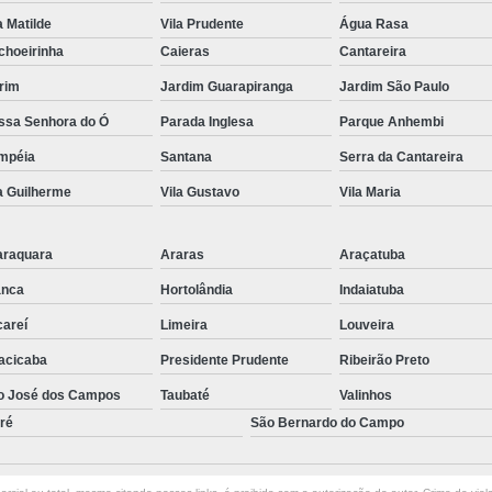
a Matilde
Vila Prudente
Água Rasa
choeirinha
Caieras
Cantareira
rim
Jardim Guarapiranga
Jardim São Paulo
ssa Senhora do Ó
Parada Inglesa
Parque Anhembi
mpéia
Santana
Serra da Cantareira
a Guilherme
Vila Gustavo
Vila Maria
araquara
Araras
Araçatuba
anca
Hortolândia
Indaiatuba
careí
Limeira
Louveira
acicaba
Presidente Prudente
Ribeirão Preto
o José dos Campos
Taubaté
Valinhos
ré
São Bernardo do Campo