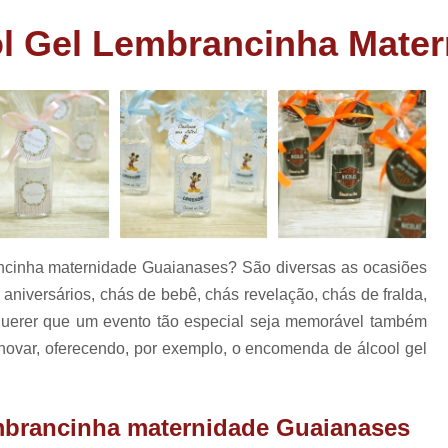
as
Bem Nascidos de Fralda
Bem Nascido
l Gel Lembrancinha Mater
has
Bem Nascidos Maternidade
Bem Nasci
rio
Bem Nascidos na Fraldinha
has
os
Bem Nascidos para Festa
Charuto de Chocolate Batiza
Charuto de Chocolate Chá de Bebê
e
Charuto de Chocolate
Charuto de Chocolate Lembrança Matern
ncinha maternidade Guaianases? São diversas as ocasiões
Charuto de Chocolate Maternidade
iversários, chás de bebê, chás revelação, chás de fralda,
Charuto de Chocolate para Nasciment
querer que um evento tão especial seja memorável também
inovar, oferecendo, por exemplo, o encomenda de álcool gel
Charuto de Chocolate Recheado
Lembrancinhas Casamento
Lem
Lembrancinhas de Casamento Baratas
mbrancinha maternidade Guaianases