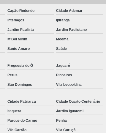
do
Pirulito de Chocolate Belga
Capão Redondo
Cidade Ademar
bê
Pirulito de Chocolate Decorado
Interlagos
Ipiranga
idade
Pirulito de Chocolate Lembrancinha
Jardim Paulista
Jardim Paulistano
Maternidade
Pirulito de Chocolate Mickey
M'Boi Mirim
Moema
Pirulito de Chocolate para Aniversário
Santo Amaro
Saúde
colate Personalizado
Freguesia do Ó
Jaguaré
Perus
Pinheiros
São Domingos
Vila Leopoldina
Cidade Patriarca
Cidade Quarto Centenário
Itaquera
Jardim Iguatemi
Parque do Carmo
Penha
Vila Carrão
Vila Curuçá