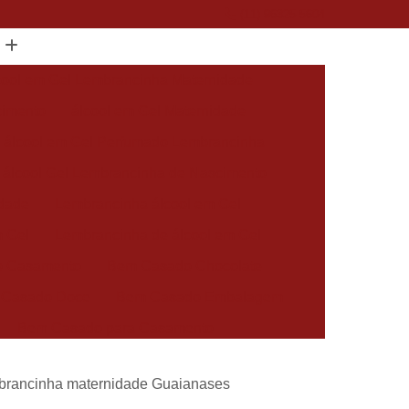
(11) 96325-5604
cool em Gel Lembrancinha Maternidade
cimento
álcool em Gel Maternidade
álcool em Gel Perfumado Lembrancinha
álcool Gel Lembrancinha de Nascimento
idade
Lembrancinha álcool em Gel
m Gel
Lembrancinha de álcool em Gel
 Casamento
Bem Casado Chocolate
 Casado Doce
Bem Casado Embalagem
Bem Casado para Casamento
asado Simples
Docinho Bem Casado
mbrancinha maternidade Guaianases
cido Personalizado
Bem Nascidos Batizado