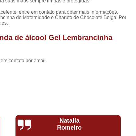
Lembrancinha de Maternidade Menino
a suas mãos sempre limpas e protegidas.
Lembrancinha de Ma
celente, entre em contato para obter mais informações.
ncinha de Maternidade e Charuto de Chocolate Belga. Por
Lembrancinha de Mat
hes.
Lembrancinha de Maternidade Recém Nas
nda de álcool Gel Lembrancinha
Lembrancinhas de Maternidade
Lembrancinha Corporativa
 em contato por email.
Lembrancinha Corporativa de Páscoa
Lembrancinha Corporativa Dia dos 
Lembrancinha Corporativa Personaliza
Lembrancinha Evento Corporativo
Lembrancinha Personalizada para E
Lembrancinha de Aniversário Comestív
Monique
Lembrancinha de Aniversário Menina
Araújo
Lembrancinha de Aniversário par