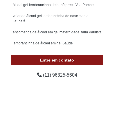
samento para Convidados
álcool gel lembrancinha de bebê preço Vila Pompeia
hos
Lembrancinhas de Casamento Pequenas
valor de álcool gel lembrancinha de nascimento
Taubaté
les
Lembrancinhas para Casamento
ento
Lembrancinhas Simples de Casamento
encomenda de álcool em gel maternidade Itaim Paulista
Lembrancinha Cha de Bebê
lembrancinha de álcool em gel Saúde
Lembrancinha Cha de Bebê Menino
Entre em contato
da
Lembrancinha de Cha de Bebê Menina
Lembrancinhas de Cha de Bebê
(11) 96325-5604
Lembrancinhas de Cha de Bebê Simples
Lembrancinhas para Chá de Fralda
rnidade a Pronta Entrega
l
Lembrancinha de Maternidade de Comer
Lembrancinha de Maternidade Menina