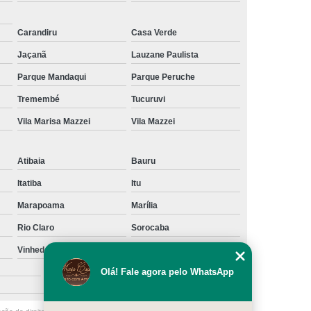
Carandiru
Casa Verde
Jaçanã
Lauzane Paulista
Parque Mandaqui
Parque Peruche
Tremembé
Tucuruvi
Vila Marisa Mazzei
Vila Mazzei
Atibaia
Bauru
Itatiba
Itu
Marapoama
Marília
Rio Claro
Sorocaba
Vinhedo
Votuporanga
São Caetano do Sul
Olá! Fale agora pelo WhatsApp