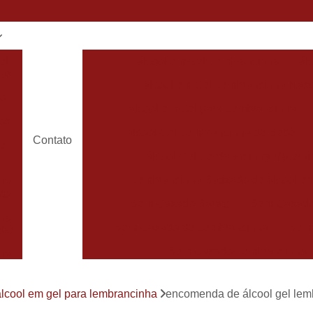
el
álcool em Gel Lembrancinha
ál
has
álcool em Gel Lembrancinha Nas
do
álcool em Gel para Lembrancinha
os
álcool Gel Lembrancinha de Bebê
Contato
de
álcool Gel Lembrancinha Matern
Lembrancinha Batizado de álcool e
ha
to
Bem Casado Barato
Bem Casado
ha
Bem Casado de Lembrancinha
Bem
ebê
Bem Casado Lembrancinha
ha
Bem Casado Personalizado
Bem C
de
álcool em gel para lembrancinha
encomenda de álcool gel le
Lembrancinha de Bem Casado
Bem Nas
has