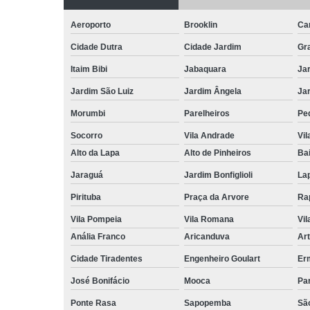
Aeroporto
Brooklin
Ca
Cidade Dutra
Cidade Jardim
Gr
Itaim Bibi
Jabaquara
Ja
Jardim São Luiz
Jardim Ângela
Ja
Morumbi
Parelheiros
Pe
Socorro
Vila Andrade
Vil
Alto da Lapa
Alto de Pinheiros
Bai
Jaraguá
Jardim Bonfiglioli
La
Pirituba
Praça da Arvore
Ra
Vila Pompeia
Vila Romana
Vil
Anália Franco
Aricanduva
Art
Cidade Tiradentes
Engenheiro Goulart
Er
José Bonifácio
Mooca
Pa
Ponte Rasa
Sapopemba
Sã