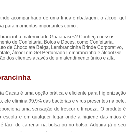
Lembrancinhas de Ca
Lembrancinhas de Casamento para Padrin
uando acompanhado de uma linda embalagem, o álcool gel
Lembrancinhas de Casamento Simp
iva para momentos importantes como :
Lembrancinhas para Padrinhos de Casam
embrancinha maternidade Guaianases? Conheça nossos
mento de Confeitaria, Bolos e Doces, como Confeitaria,
Lembrança Chá de Bebê
o de Chocolate Belga, Lembrancinha Brinde Corporativo,
Lembrancinha Cha de Bebê Menina
late, álcool em Gel Perfumado Lembrancinha e álcool Gel
o dos clientes através de um atendimento único e alta
Lembrancinha Cha de Bebê Personaliza
Lembrancinhas Chá de Bebê
brancinha
Lembrancinhas de Cha de Bebê Menino
Lembrancinhas para Cha de Bebê
a Cacau é uma opção prática e eficiente para higienização
ele elimina 99,9% das bactérias e vírus presentes na pele.
Lembrancinha de Mate
roporciona uma sensação de frescor e limpeza. O produto é
Lembrancinha de Maternidade Comestíve
 na escola e em qualquer lugar onde a higiene das mãos é
Lembrancinha de Maternidade Luxo
 fácil de carregar na bolsa ou no bolso. Adquira já o seu