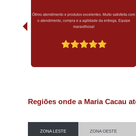
Completamente incrível, do início ao fim. Precisei de urgência
na entrega e além de ter chego antes do prazo estipulado pela
feita com
empresa, fui muito bem atendida, fora todo o cuidado e carinho
Equipe
em todo o atendimento, sem falar do recebimento do pedido,
tudo muito bem embalado. Experiência maravilhosa, só tenho 
agradecer pelo atendimento e trabalho impecável de vocês,
muito mais sucesso!
Regiões onde a Maria Cacau at
ZONA LESTE
ZONA OESTE