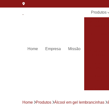
Produtos
álcool em g
lembrancin
Bem casa
Bem nascid
Home
Empresa
Missão
Charutos 
chocolate
Lembrancin
de casamen
Lembrancin
de cha de b
Lembrancin
de
maternida
Home
Produtos
Álcool em gel lembrancinhas
Lembrancin