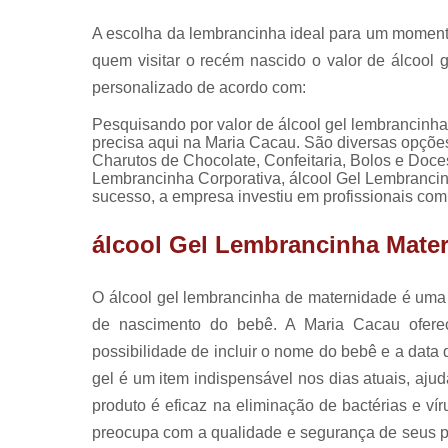
A escolha da lembrancinha ideal para um momento t
quem visitar o recém nascido o valor de álcool
personalizado de acordo com:
Pesquisando por valor de álcool gel lembrancinh
precisa aqui na Maria Cacau. São diversas opçõe
Charutos de Chocolate, Confeitaria, Bolos e Do
Lembrancinha Corporativa, álcool Gel Lembrancin
sucesso, a empresa investiu em profissionais co
álcool Gel Lembrancinha Mate
O álcool gel lembrancinha de maternidade é uma o
de nascimento do bebê. A Maria Cacau ofere
possibilidade de incluir o nome do bebê e a data 
gel é um item indispensável nos dias atuais, aju
produto é eficaz na eliminação de bactérias e ví
preocupa com a qualidade e segurança de seus pr