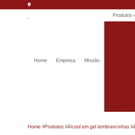
Produtos
álcool em g
lembrancin
Bem casa
Bem nascid
Home
Empresa
Missão
Charutos 
chocolate
Lembrancin
de casamen
Lembrancin
de cha de b
Lembrancin
de
maternida
Home
Produtos
Álcool em gel lembrancinhas
Lembrancin