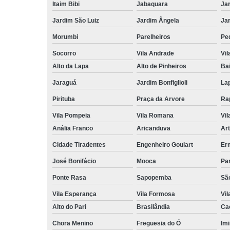
Itaim Bibi
Jabaquara
Ja
Jardim São Luiz
Jardim Ângela
Ja
Morumbi
Parelheiros
Pe
Socorro
Vila Andrade
Vil
Alto da Lapa
Alto de Pinheiros
Bai
Jaraguá
Jardim Bonfiglioli
La
Pirituba
Praça da Arvore
Ra
Vila Pompeia
Vila Romana
Vil
Anália Franco
Aricanduva
Art
Cidade Tiradentes
Engenheiro Goulart
Er
José Bonifácio
Mooca
Pa
Ponte Rasa
Sapopemba
Sã
Vila Esperança
Vila Formosa
Vil
Alto do Pari
Brasilândia
Ca
Chora Menino
Freguesia do Ó
Imi