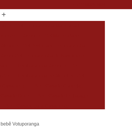
(11) 96325-5604
cool em Gel Lembrancinha Maternidade
cimento
álcool em Gel Maternidade
álcool em Gel Perfumado Lembrancinha
álcool Gel Lembrancinha de Nascimento
idade
Lembrancinha álcool em Gel
m Gel
Lembrancinha de álcool em Gel
 Casamento
Bem Casado Chocolate
 Casado Doce
Bem Casado Embalagem
Bem Casado para Casamento
asado Simples
Docinho Bem Casado
e bebê Votuporanga
cido Personalizado
Bem Nascidos Batizado