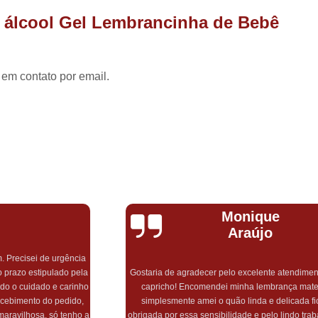
Pirulito de Chocolate Batiza
e álcool Gel Lembrancinha de Bebê
Pirulito de Chocolate Chá de Be
Pirulito de Chocolate Lembrança Matern
 em contato por email.
Pirulito de Chocolate Lembrancinha de 
Pirulito de Chocolate no Palito
Pirulito de Cho
Monique
Araújo
Gostaria de agradecer pelo excelente atendimento, rapidez e
capricho! Encomendei minha lembrança maternidade e
simplesmente amei o quão linda e delicada ficou! Muito
a
obrigada por essa sensibilidade e pelo lindo trabalho! Com ctz