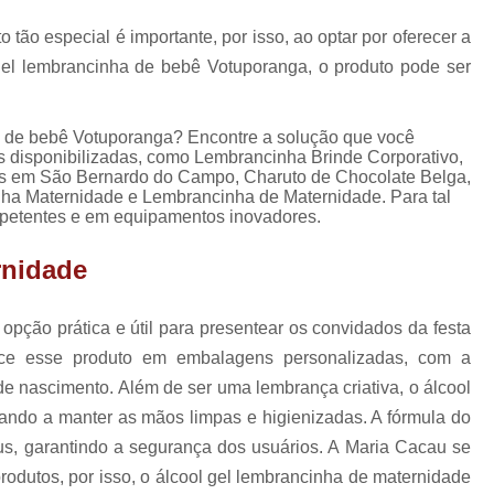
Lembrancinhas de Ca
ão especial é importante, por isso, ao optar por oferecer a
Lembrancinhas de Casamento para Padrin
 gel lembrancinha de bebê Votuporanga, o produto pode ser
Lembrancinhas de Casamento Simp
Lembrancinhas para Padrinhos de Casam
a de bebê Votuporanga? Encontre a solução que você
s disponibilizadas, como Lembrancinha Brinde Corporativo,
Lembrança Chá de Bebê
ces em São Bernardo do Campo, Charuto de Chocolate Belga,
Lembrancinha Cha de Bebê Menina
ha Maternidade e Lembrancinha de Maternidade. Para tal
mpetentes e em equipamentos inovadores.
Lembrancinha Cha de Bebê Personaliza
rnidade
Lembrancinhas Chá de Bebê
Lembrancinhas de Cha de Bebê Menino
pção prática e útil para presentear os convidados da festa
Lembrancinhas para Cha de Bebê
ce esse produto em embalagens personalizadas, com a
Lembrancinha de Mate
de nascimento. Além de ser uma lembrança criativa, o álcool
dando a manter as mãos limpas e higienizadas. A fórmula do
Lembrancinha de Maternidade Comestíve
rus, garantindo a segurança dos usuários. A Maria Cacau se
Lembrancinha de Maternidade Luxo
odutos, por isso, o álcool gel lembrancinha de maternidade