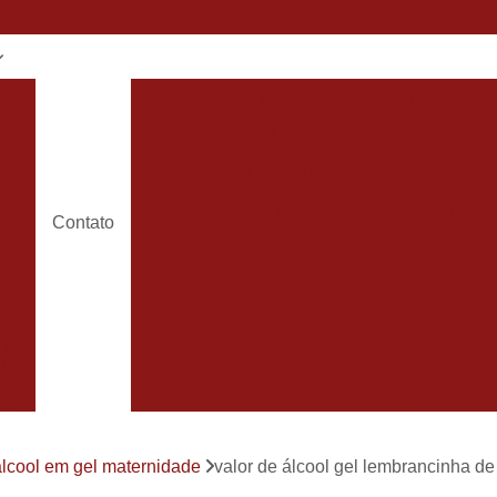
el
álcool em Gel Lembrancinha
ál
has
álcool em Gel Lembrancinha Nas
do
álcool em Gel para Lembrancinha
os
álcool Gel Lembrancinha de Bebê
Contato
de
álcool Gel Lembrancinha Matern
Lembrancinha Batizado de álcool e
ha
to
Bem Casado Barato
Bem Casado
ha
Bem Casado de Lembrancinha
Bem
ebê
Bem Casado Lembrancinha
ha
Bem Casado Personalizado
Bem C
de
álcool em gel maternidade
valor de álcool gel lembrancinha d
Lembrancinha de Bem Casado
Bem Nas
has