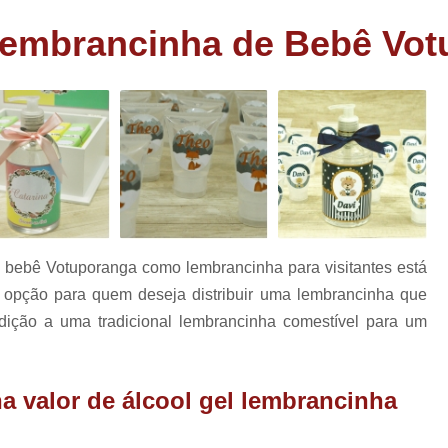
as
Bem Nascidos de Fralda
Bem Nascido
 Lembrancinha de Bebê Vo
has
Bem Nascidos Maternidade
Bem Nasci
rio
Bem Nascidos na Fraldinha
has
os
Bem Nascidos para Festa
Charuto de Chocolate Batiza
Charuto de Chocolate Chá de Bebê
e
Charuto de Chocolate
Charuto de Chocolate Lembrança Matern
e bebê Votuporanga como lembrancinha para visitantes está
Charuto de Chocolate Maternidade
opção para quem deseja distribuir uma lembrancinha que
Charuto de Chocolate para Nasciment
dição a uma tradicional lembrancinha comestível para um
Charuto de Chocolate Recheado
Lembrancinhas Casamento
Lem
a valor de álcool gel lembrancinha
Lembrancinhas de Casamento Baratas