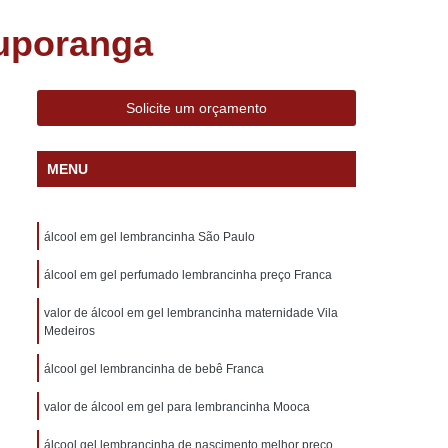
s Decorados
Bem Nascidos Lembrancinhas
tuporanga
dos na Caixinha
Bem Nascidos na Fralda
Bem Nascidos para Chá de Bebê
Solicite um orçamento
Bem Nascidos para Maternidade
do
Charuto de Chocolate Belga
MENU
Charuto de Chocolate de Maternidade
 Lembrança de Maternidade
álcool em gel lembrancinha São Paulo
idade
Charuto de Chocolate Lembrancinha
álcool em gel perfumado lembrancinha preço Franca
Charuto de Chocolate para Maternidade
valor de álcool em gel lembrancinha maternidade Vila
o
Charuto de Chocolate Personalizado
Medeiros
Lembrancinha de Casamento Barata
álcool gel lembrancinha de bebê Franca
brancinhas Casamento Personalizada
valor de álcool em gel para lembrancinha Mooca
Lembrancinhas de Casamento Diferentes
álcool gel lembrancinha de nascimento melhor preço