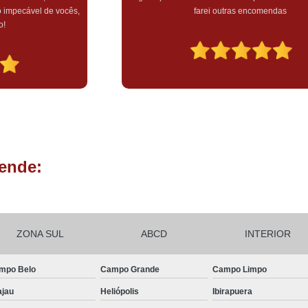
farei outras encomendas
ende:
ZONA SUL
ABCD
INTERIOR
mpo Belo
Campo Grande
Campo Limpo
ajau
Heliópolis
Ibirapuera