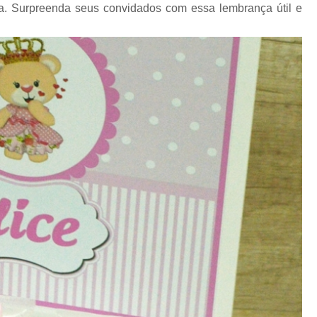
Lembrancinha de Maternidade Menino
. Surpreenda seus convidados com essa lembrança útil e
Lembrancinha de Ma
Lembrancinha de Mat
Lembrancinha de Maternidade Recém Nas
Lembrancinhas de Maternidade
Lembrancinha Corporativa
Lembrancinha Corporativa de Páscoa
Lembrancinha Corporativa Dia dos 
Lembrancinha Corporativa Personaliza
Lembrancinha Evento Corporativo
Lembrancinha Personalizada para E
Lembrancinha de Aniversário Comestív
Lembrancinha de Aniversário Menina
Lembrancinha de Aniversário par