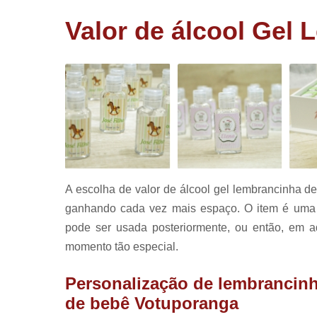
corporativ
Valor de álcool Gel
Lembrancin
de aniversá
Lembrancin
de batizad
Panetone
trufado
Pirulitos d
chocolate
A escolha de valor de álcool gel lembrancinha d
ganhando cada vez mais espaço. O item é uma 
pode ser usada posteriormente, ou então, em a
momento tão especial.
Personalização de lembrancinh
de bebê Votuporanga