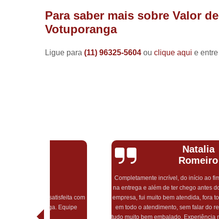
Para saber mais sobre Valor d
Votuporanga
Ligue para
(11) 96325-5604
ou
clique aqui
e entre
Natalia
Romeiro
Completamente incrível, do início ao fim. Precisei de urgência
na entrega e além de ter chego antes do prazo estipulado pela
feita com
empresa, fui muito bem atendida, fora todo o cuidado e carinho
Equipe
em todo o atendimento, sem falar do recebimento do pedido,
tudo muito bem embalado. Experiência maravilhosa, só tenho 