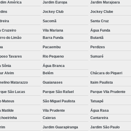
rdim América
Jardim Europa
Jardim Marajoara
rdins
Jockey Club
Jockey Clube
dreira
Sacomã
Santa Cruz
a Cruzeiro
Vila Mariana
Água Funda
rro do Limão
Barra Funda
Butantã
pa
Pacaembu
Perdizes
poso Tavares
Rio Pequeno
Sumaré
a Sônia
Água Branca
ur Alvim
Belém
Chácara do Piqueri
melino Matarazzo
Guaianases
Itaim Paulista
rque São Lucas
Parque São Rafael
Parque Vila Prudente
o Mateus
São Miguel Paulista
Tatuapé
a Matilde
Vila Prudente
Água Rasa
choeirinha
Caieras
Cantareira
rim
Jardim Guarapiranga
Jardim São Paulo