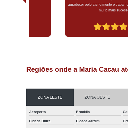
agradecer pelo atendimento e trabalho impecável de vocês,
muito mais sucesso!
Regiões onde a Maria Cacau at
ZONA LESTE
ZONA OESTE
Aeroporto
Brooklin
Ca
Cidade Dutra
Cidade Jardim
Gr