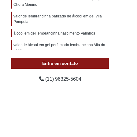
samento para Convidados
Chora Menino
hos
Lembrancinhas de Casamento Pequenas
valor de lembrancinha batizado de álcool em gel Vila
Pompeia
les
Lembrancinhas para Casamento
ento
Lembrancinhas Simples de Casamento
álcool em gel lembrancinha nascimento Valinhos
Lembrancinha Cha de Bebê
valor de álcool em gel perfumado lembrancinha Alto da
Lapa
Lembrancinha Cha de Bebê Menino
álcool em gel lembrancinha nascimento Limeira
Entre em contato
da
Lembrancinha de Cha de Bebê Menina
Lembrancinhas de Cha de Bebê
(11) 96325-5604
Lembrancinhas de Cha de Bebê Simples
Lembrancinhas para Chá de Fralda
rnidade a Pronta Entrega
l
Lembrancinha de Maternidade de Comer
Lembrancinha de Maternidade Menina