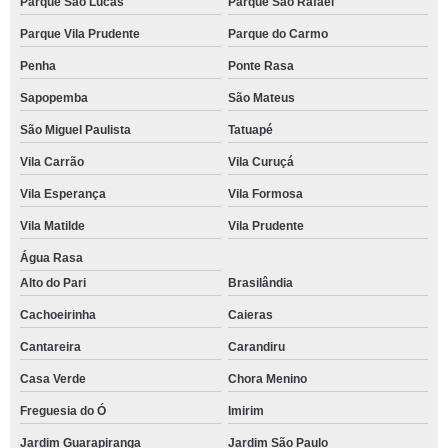
Parque São Lucas
Parque São Rafael
Parque Vila Prudente
Parque do Carmo
Penha
Ponte Rasa
Sapopemba
São Mateus
São Miguel Paulista
Tatuapé
Vila Carrão
Vila Curuçá
Vila Esperança
Vila Formosa
Vila Matilde
Vila Prudente
Água Rasa
Alto do Pari
Brasilândia
Cachoeirinha
Caieras
Cantareira
Carandiru
Casa Verde
Chora Menino
Freguesia do Ó
Imirim
Jardim Guarapiranga
Jardim São Paulo