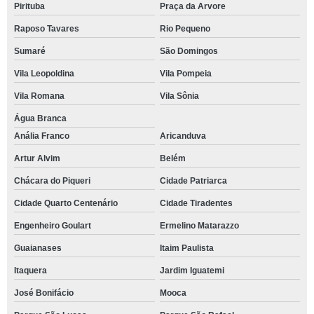
Pirituba
Praça da Arvore
Raposo Tavares
Rio Pequeno
Sumaré
São Domingos
Vila Leopoldina
Vila Pompeia
Vila Romana
Vila Sônia
Água Branca
Anália Franco
Aricanduva
Artur Alvim
Belém
Chácara do Piqueri
Cidade Patriarca
Cidade Quarto Centenário
Cidade Tiradentes
Engenheiro Goulart
Ermelino Matarazzo
Guaianases
Itaim Paulista
Itaquera
Jardim Iguatemi
José Bonifácio
Mooca