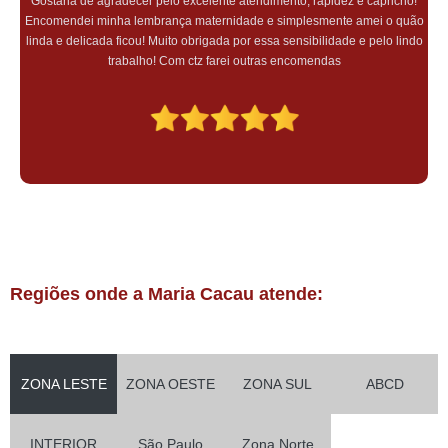
Gostaria de agradecer pelo excelente atendimento, rapidez e capricho!
Encomendei minha lembrança maternidade e simplesmente amei o quão
linda e delicada ficou! Muito obrigada por essa sensibilidade e pelo lindo
trabalho! Com ctz farei outras encomendas
Regiões onde a Maria Cacau atende:
ZONA LESTE
ZONA OESTE
ZONA SUL
ABCD
INTERIOR
São Paulo
Zona Norte