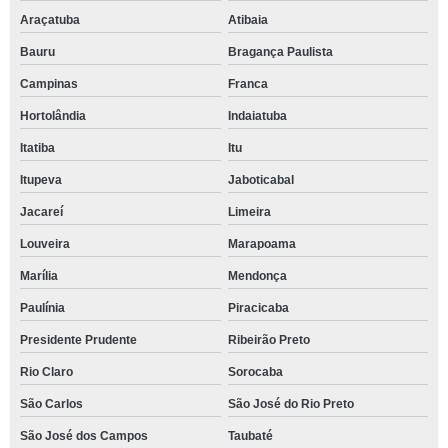
Araçatuba
Atibaia
Bauru
Bragança Paulista
Campinas
Franca
Hortolândia
Indaiatuba
Itatiba
Itu
Itupeva
Jaboticabal
Jacareí
Limeira
Louveira
Marapoama
Marília
Mendonça
Paulínia
Piracicaba
Presidente Prudente
Ribeirão Preto
Rio Claro
Sorocaba
São Carlos
São José do Rio Preto
São José dos Campos
Taubaté