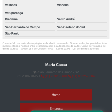
Valinhos
Vinhedo
Votuporanga
Diadema
Santo André
São Bernardo do Campo
São Caetano do Sul
São Paulo
O conteúdo do texto desta página é de direito reservado. Sua reprodução, parcial ou total,
mesmo citando nossos links, é proibida sem a autorização do autor. Crime de violação de
direito autoral – artigo 184 do Código Penal –
Lei 9610/98 - Lei de direitos autorais
.
Maria Cacau
- São Bernardo do Campo - SP
CEP: 09770-271
(11) 96325-5604
(11) 96325-5604
Home
Empresa