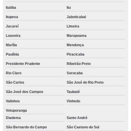
Itatiba
Itu
Itupeva
Jaboticabal
Jacareí
Limeira
Louveira
Marapoama
Marília
Mendonça
Paulínia
Piracicaba
Presidente Prudente
Ribeirão Preto
Rio Claro
Sorocaba
São Carlos
São José do Rio Preto
São José dos Campos
Taubaté
Valinhos
Vinhedo
Votuporanga
Diadema
Santo André
São Bernardo do Campo
São Caetano do Sul