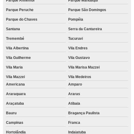
Parque Anhembi
Parque Mandaqui
Parque Peruche
Parque São Domingos
Parque do Chaves
Pompéia
Santana
Serra da Cantareira
Tremembé
Tucuruvi
Vila Albertina
Vila Endres
Vila Guilherme
Vila Gustavo
Vila Maria
Vila Marisa Mazzei
Vila Mazzei
Vila Medeiros
Americana
Amparo
Araraquara
Araras
Araçatuba
Atibaia
Bauru
Bragança Paulista
Campinas
Franca
Hortolândia
Indaiatuba