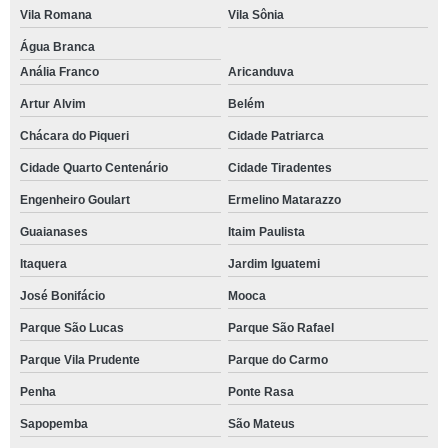
Vila Romana
Vila Sônia
Água Branca
Anália Franco
Aricanduva
Artur Alvim
Belém
Chácara do Piqueri
Cidade Patriarca
Cidade Quarto Centenário
Cidade Tiradentes
Engenheiro Goulart
Ermelino Matarazzo
Guaianases
Itaim Paulista
Itaquera
Jardim Iguatemi
José Bonifácio
Mooca
Parque São Lucas
Parque São Rafael
Parque Vila Prudente
Parque do Carmo
Penha
Ponte Rasa
Sapopemba
São Mateus