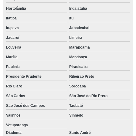
Hortolândia
Indaiatuba
Itatiba
Itu
Itupeva
Jaboticabal
Jacareí
Limeira
Louveira
Marapoama
Marília
Mendonça
Paulínia
Piracicaba
Presidente Prudente
Ribeirão Preto
Rio Claro
Sorocaba
São Carlos
São José do Rio Preto
São José dos Campos
Taubaté
Valinhos
Vinhedo
Votuporanga
Diadema
Santo André