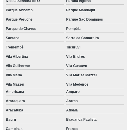
Nossa Senhora do Ó
Parada Inglesa
Parque Anhembi
Parque Mandaqui
Parque Peruche
Parque São Domingos
Parque do Chaves
Pompéia
Santana
Serra da Cantareira
Tremembé
Tucuruvi
Vila Albertina
Vila Endres
Vila Guilherme
Vila Gustavo
Vila Maria
Vila Marisa Mazzei
Vila Mazzei
Vila Medeiros
Americana
Amparo
Araraquara
Araras
Araçatuba
Atibaia
Bauru
Bragança Paulista
Campinas
Franca