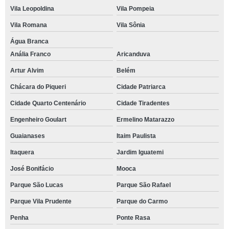
Vila Leopoldina
Vila Pompeia
Vila Romana
Vila Sônia
Água Branca
Anália Franco
Aricanduva
Artur Alvim
Belém
Chácara do Piqueri
Cidade Patriarca
Cidade Quarto Centenário
Cidade Tiradentes
Engenheiro Goulart
Ermelino Matarazzo
Guaianases
Itaim Paulista
Itaquera
Jardim Iguatemi
José Bonifácio
Mooca
Parque São Lucas
Parque São Rafael
Parque Vila Prudente
Parque do Carmo
Penha
Ponte Rasa