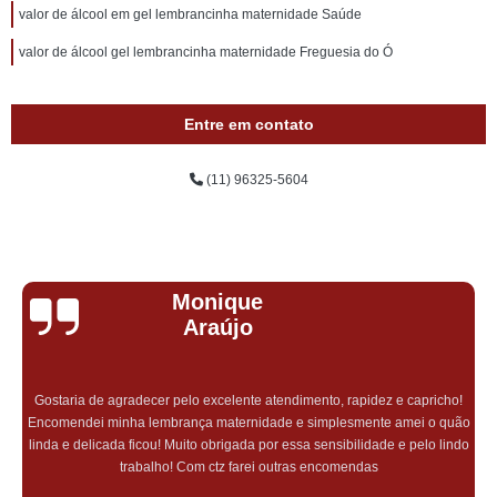
valor de álcool em gel lembrancinha maternidade Saúde
valor de álcool gel lembrancinha maternidade Freguesia do Ó
Entre em contato
(11) 96325-5604
Monique
Araújo
Gostaria de agradecer pelo excelente atendimento, rapidez e capricho!
Encomendei minha lembrança maternidade e simplesmente amei o quão
linda e delicada ficou! Muito obrigada por essa sensibilidade e pelo lindo
trabalho! Com ctz farei outras encomendas