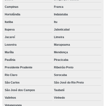
Campinas
Franca
Hortolândia
Indaiatuba
Itatiba
Itu
Itupeva
Jaboticabal
Jacareí
Limeira
Louveira
Marapoama
Marília
Mendonça
Paulínia
Piracicaba
Presidente Prudente
Ribeirão Preto
Rio Claro
Sorocaba
São Carlos
São José do Rio Preto
São José dos Campos
Taubaté
Valinhos
Vinhedo
Votuporanga