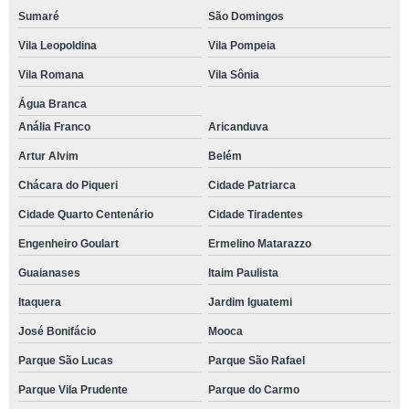
Sumaré
São Domingos
Vila Leopoldina
Vila Pompeia
Vila Romana
Vila Sônia
Água Branca
Anália Franco
Aricanduva
Artur Alvim
Belém
Chácara do Piqueri
Cidade Patriarca
Cidade Quarto Centenário
Cidade Tiradentes
Engenheiro Goulart
Ermelino Matarazzo
Guaianases
Itaim Paulista
Itaquera
Jardim Iguatemi
José Bonifácio
Mooca
Parque São Lucas
Parque São Rafael
Parque Vila Prudente
Parque do Carmo