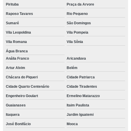
Pirituba
Praça da Arvore
Raposo Tavares
Rio Pequeno
Sumaré
São Domingos
Vila Leopoldina
Vila Pompeia
Vila Romana
Vila Sônia
Água Branca
Anália Franco
Aricanduva
Artur Alvim
Belém
Chácara do Piqueri
Cidade Patriarca
Cidade Quarto Centenário
Cidade Tiradentes
Engenheiro Goulart
Ermelino Matarazzo
Guaianases
Itaim Paulista
Itaquera
Jardim Iguatemi
José Bonifácio
Mooca