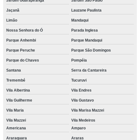
Jardim Guarapiranga
Jardim São Paulo
Jaçanã
Lauzane Paulista
Limão
Mandaqui
Nossa Senhora do Ó
Parada Inglesa
Parque Anhembi
Parque Mandaqui
Parque Peruche
Parque São Domingos
Parque do Chaves
Pompéia
Santana
Serra da Cantareira
Tremembé
Tucuruvi
Vila Albertina
Vila Endres
Vila Guilherme
Vila Gustavo
Vila Maria
Vila Marisa Mazzei
Vila Mazzei
Vila Medeiros
Americana
Amparo
Araraquara
Araras