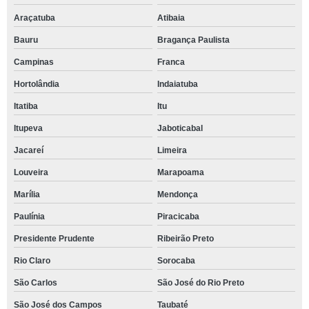
Araçatuba
Atibaia
Bauru
Bragança Paulista
Campinas
Franca
Hortolândia
Indaiatuba
Itatiba
Itu
Itupeva
Jaboticabal
Jacareí
Limeira
Louveira
Marapoama
Marília
Mendonça
Paulínia
Piracicaba
Presidente Prudente
Ribeirão Preto
Rio Claro
Sorocaba
São Carlos
São José do Rio Preto
São José dos Campos
Taubaté