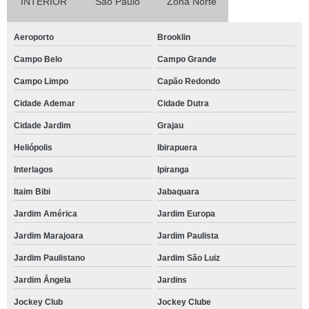
INTERIOR
São Paulo
Zona Norte
Aeroporto
Brooklin
Campo Belo
Campo Grande
Campo Limpo
Capão Redondo
Cidade Ademar
Cidade Dutra
Cidade Jardim
Grajau
Heliópolis
Ibirapuera
Interlagos
Ipiranga
Itaim Bibi
Jabaquara
Jardim América
Jardim Europa
Jardim Marajoara
Jardim Paulista
Jardim Paulistano
Jardim São Luiz
Jardim Ângela
Jardins
Jockey Club
Jockey Clube