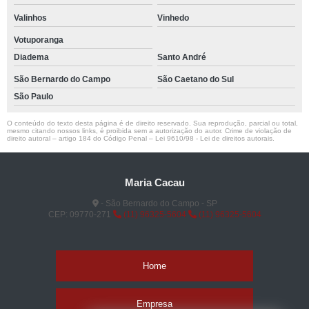
Valinhos
Vinhedo
Votuporanga
Diadema
Santo André
São Bernardo do Campo
São Caetano do Sul
São Paulo
O conteúdo do texto desta página é de direito reservado. Sua reprodução, parcial ou total,
mesmo citando nossos links, é proibida sem a autorização do autor. Crime de violação de
direito autoral – artigo 184 do Código Penal –
Lei 9610/98 - Lei de direitos autorais
.
Maria Cacau
- São Bernardo do Campo - SP
CEP: 09770-271
(11) 96325-5604
(11) 96325-5604
Home
Empresa