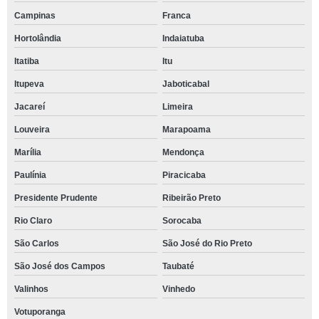
Campinas
Franca
Hortolândia
Indaiatuba
Itatiba
Itu
Itupeva
Jaboticabal
Jacareí
Limeira
Louveira
Marapoama
Marília
Mendonça
Paulínia
Piracicaba
Presidente Prudente
Ribeirão Preto
Rio Claro
Sorocaba
São Carlos
São José do Rio Preto
São José dos Campos
Taubaté
Valinhos
Vinhedo
Votuporanga