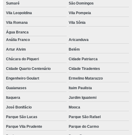
Sumaré
São Domingos
Vila Leopoldina
Vila Pompeia
Vila Romana
Vila Sônia
Água Branca
Anália Franco
Aricanduva
Artur Alvim
Belém
Chácara do Piqueri
Cidade Patriarca
Cidade Quarto Centenário
Cidade Tiradentes
Engenheiro Goulart
Ermelino Matarazzo
Guaianases
Itaim Paulista
Itaquera
Jardim Iguatemi
José Bonifácio
Mooca
Parque São Lucas
Parque São Rafael
Parque Vila Prudente
Parque do Carmo