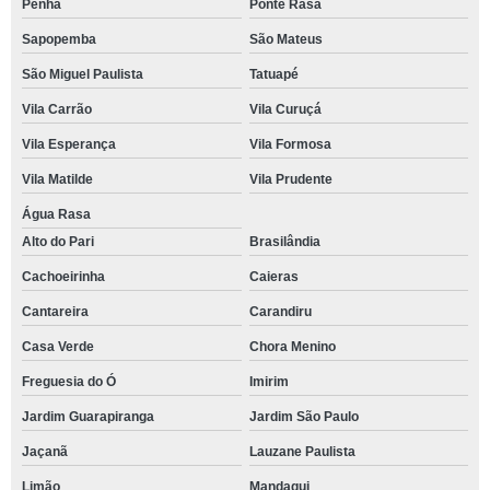
Penha
Ponte Rasa
Sapopemba
São Mateus
São Miguel Paulista
Tatuapé
Vila Carrão
Vila Curuçá
Vila Esperança
Vila Formosa
Vila Matilde
Vila Prudente
Água Rasa
Alto do Pari
Brasilândia
Cachoeirinha
Caieras
Cantareira
Carandiru
Casa Verde
Chora Menino
Freguesia do Ó
Imirim
Jardim Guarapiranga
Jardim São Paulo
Jaçanã
Lauzane Paulista
Limão
Mandaqui