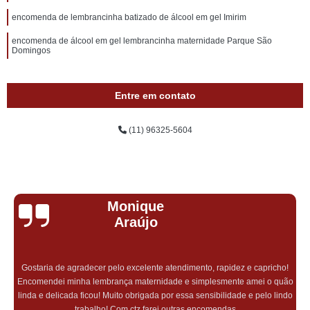
encomenda de lembrancinha batizado de álcool em gel Imirim
encomenda de álcool em gel lembrancinha maternidade Parque São
Domingos
Entre em contato
(11) 96325-5604
Monique
Araújo
Gostaria de agradecer pelo excelente atendimento, rapidez e capricho!
Encomendei minha lembrança maternidade e simplesmente amei o quão
linda e delicada ficou! Muito obrigada por essa sensibilidade e pelo lindo
trabalho! Com ctz farei outras encomendas