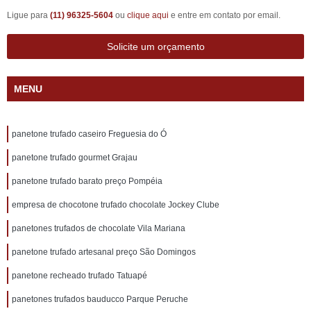
Ligue para
(11) 96325-5604
ou
clique aqui
e entre em contato por email.
Solicite um orçamento
MENU
panetone trufado caseiro Freguesia do Ó
panetone trufado gourmet Grajau
panetone trufado barato preço Pompéia
empresa de chocotone trufado chocolate Jockey Clube
panetones trufados de chocolate Vila Mariana
panetone trufado artesanal preço São Domingos
panetone recheado trufado Tatuapé
panetones trufados bauducco Parque Peruche