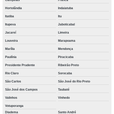
Campinas
Franca
Hortolândia
Indaiatuba
Itatiba
Itu
Itupeva
Jaboticabal
Jacareí
Limeira
Louveira
Marapoama
Marília
Mendonça
Paulínia
Piracicaba
Presidente Prudente
Ribeirão Preto
Rio Claro
Sorocaba
São Carlos
São José do Rio Preto
São José dos Campos
Taubaté
Valinhos
Vinhedo
Votuporanga
Diadema
Santo André