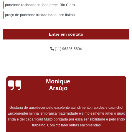
panetone recheado trufado preço Rio Claro
preço de panetone trufado bauducco Itatiba
Entre em contato
(11) 96325-5604
Monique
Araújo
Gostaria de agradecer pelo excelente atendimento, rapidez e capricho!
Encomendei minha lembrança maternidade e simplesmente amei o quão
linda e delicada ficou! Muito obrigada por essa sensibilidade e pelo lindo
trabalho! Com ctz farei outras encomendas