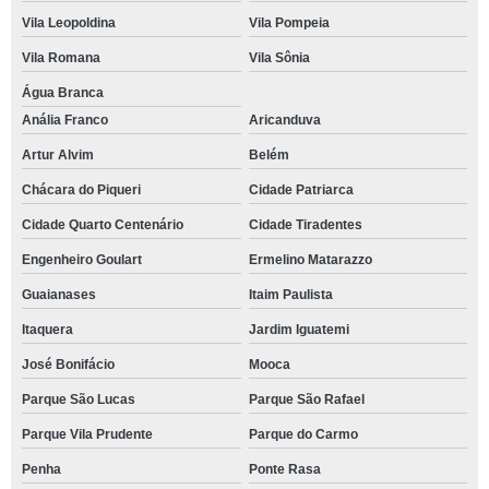
Vila Leopoldina
Vila Pompeia
Vila Romana
Vila Sônia
Água Branca
Anália Franco
Aricanduva
Artur Alvim
Belém
Chácara do Piqueri
Cidade Patriarca
Cidade Quarto Centenário
Cidade Tiradentes
Engenheiro Goulart
Ermelino Matarazzo
Guaianases
Itaim Paulista
Itaquera
Jardim Iguatemi
José Bonifácio
Mooca
Parque São Lucas
Parque São Rafael
Parque Vila Prudente
Parque do Carmo
Penha
Ponte Rasa