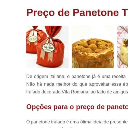
corporativ
Preço de Panetone 
Lembrancin
de aniversá
Lembrancin
de batizad
Panetone
trufado
Pirulitos d
chocolate
De origem italiana, o panetone já é uma receita 
Não há nada melhor do que aproveitar essa ép
trufado decorado Vila Romana, ao lado de amigos 
Opções para o preço de panet
O panetone trufado é uma ótima ideia de present