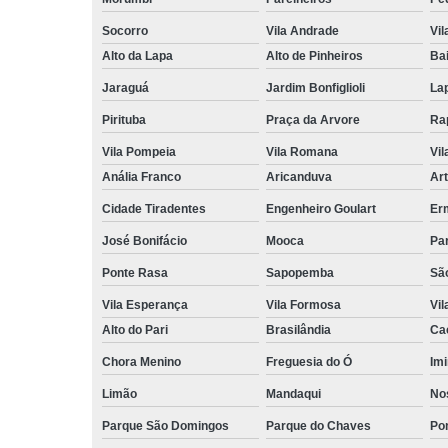
Socorro
Vila Andrade
Vil
Alto da Lapa
Alto de Pinheiros
Bai
Jaraguá
Jardim Bonfiglioli
La
Pirituba
Praça da Arvore
Ra
Vila Pompeia
Vila Romana
Vil
Anália Franco
Aricanduva
Art
Cidade Tiradentes
Engenheiro Goulart
Er
José Bonifácio
Mooca
Pa
Ponte Rasa
Sapopemba
Sã
Vila Esperança
Vila Formosa
Vil
Alto do Pari
Brasilândia
Ca
Chora Menino
Freguesia do Ó
Imi
Limão
Mandaqui
No
Parque São Domingos
Parque do Chaves
Po