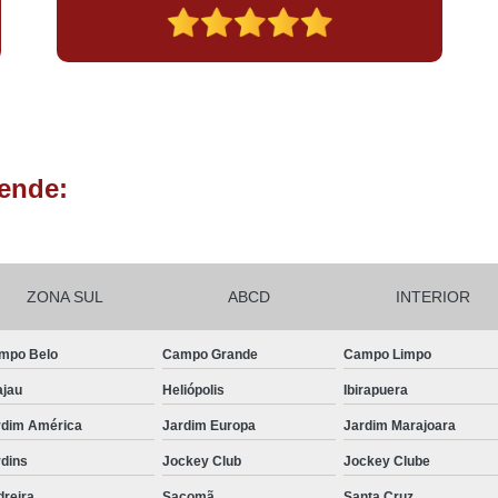
ende:
ZONA SUL
ABCD
INTERIOR
mpo Belo
Campo Grande
Campo Limpo
ajau
Heliópolis
Ibirapuera
rdim América
Jardim Europa
Jardim Marajoara
rdins
Jockey Club
Jockey Clube
dreira
Sacomã
Santa Cruz