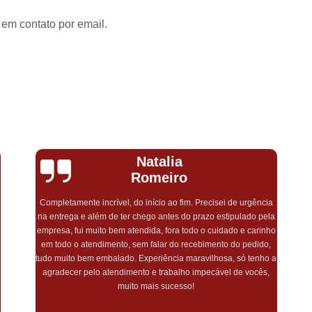
Pirulito de Chocolate Batiza
 em contato por email.
Pirulito de Chocolate Chá de Be
Pirulito de Chocolate Lembrança Matern
Pirulito de Chocolate Lembrancinha de 
Pirulito de Chocolate no Palito
Pirulito de Cho
Monique
Araújo
Gostaria de agradecer pelo excelente atendimento, rapidez e
capricho! Encomendei minha lembrança maternidade e
simplesmente amei o quão linda e delicada ficou! Muito
a
obrigada por essa sensibilidade e pelo lindo trabalho! Com ctz
farei outras encomendas