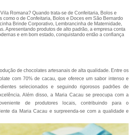
Lembrancinhas de Ca
Lembrancinhas de Casamento para Padrin
 Vila Romana? Quando trata-se de Confeitaria, Bolos e
s como o de Confeitaria, Bolos e Doces em São Bernardo
Lembrancinhas de Casamento Simp
inha Brinde Corporativo, Lembrancinha de Maternidade,
vas. Apresentando produtos de alto padrão, a empresa conta
Lembrancinhas para Padrinhos de Casam
modernas e em bom estado, conquistando então a confiança
Lembrança Chá de Bebê
Lembrancinha Cha de Bebê Menina
Lembrancinha Cha de Bebê Personaliza
dução de chocolates artesanais de alta qualidade. Entre os
Lembrancinhas Chá de Bebê
colate com 70% de cacau, que oferece um sabor intenso e
Lembrancinhas de Cha de Bebê Menino
dientes selecionados e seguindo rigorosos padrões de
Lembrancinhas para Cha de Bebê
excelência. Além disso, a Maria Cacau se preocupa com a
oveniente de produtores locais, contribuindo para o
Lembrancinha de Mate
lente da Maria Cacau e surpreenda-se com a qualidade e
Lembrancinha de Maternidade Comestíve
Lembrancinha de Maternidade Luxo