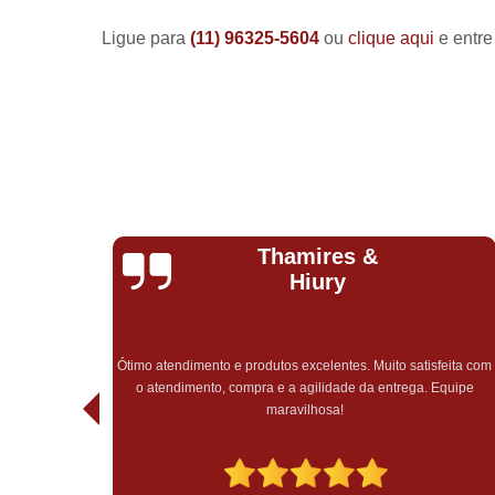
Ligue para
(11) 96325-5604
ou
clique aqui
e entre
Natalia
Romeiro
Completamente incrível, do início ao fim. Precisei de urgência
na entrega e além de ter chego antes do prazo estipulado pela
feita com
empresa, fui muito bem atendida, fora todo o cuidado e carinho
Equipe
em todo o atendimento, sem falar do recebimento do pedido,
tudo muito bem embalado. Experiência maravilhosa, só tenho 
agradecer pelo atendimento e trabalho impecável de vocês,
muito mais sucesso!