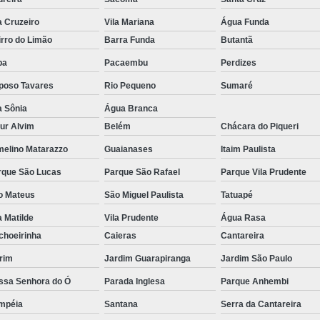
a Cruzeiro
Vila Mariana
Água Funda
rro do Limão
Barra Funda
Butantã
pa
Pacaembu
Perdizes
poso Tavares
Rio Pequeno
Sumaré
a Sônia
Água Branca
ur Alvim
Belém
Chácara do Piqueri
melino Matarazzo
Guaianases
Itaim Paulista
rque São Lucas
Parque São Rafael
Parque Vila Prudente
o Mateus
São Miguel Paulista
Tatuapé
a Matilde
Vila Prudente
Água Rasa
choeirinha
Caieras
Cantareira
rim
Jardim Guarapiranga
Jardim São Paulo
ssa Senhora do Ó
Parada Inglesa
Parque Anhembi
mpéia
Santana
Serra da Cantareira