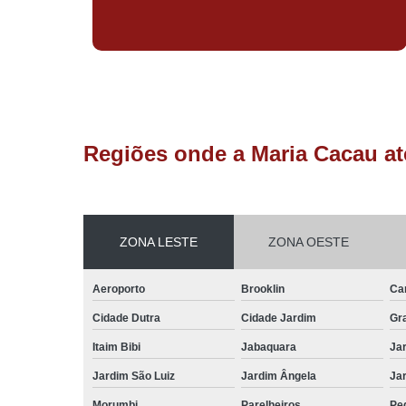
Regiões onde a Maria Cacau at
ZONA LESTE
ZONA OESTE
Aeroporto
Brooklin
Ca
Cidade Dutra
Cidade Jardim
Gr
Itaim Bibi
Jabaquara
Ja
Jardim São Luiz
Jardim Ângela
Ja
Morumbi
Parelheiros
Pe