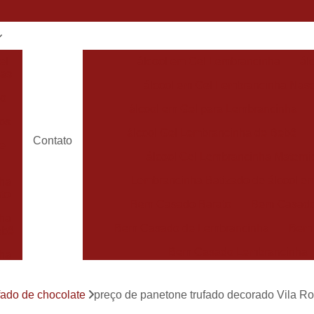
el
álcool em Gel Lembrancinha
ál
has
álcool em Gel Lembrancinha Nas
do
álcool em Gel para Lembrancinha
os
álcool Gel Lembrancinha de Bebê
Contato
de
álcool Gel Lembrancinha Matern
Lembrancinha Batizado de álcool e
ha
to
Bem Casado Barato
Bem Casado
ha
Bem Casado de Lembrancinha
Bem
ebê
Bem Casado Lembrancinha
ha
Bem Casado Personalizado
Bem C
de
fado de chocolate
preço de panetone trufado decorado Vila 
Lembrancinha de Bem Casado
Bem Nas
has