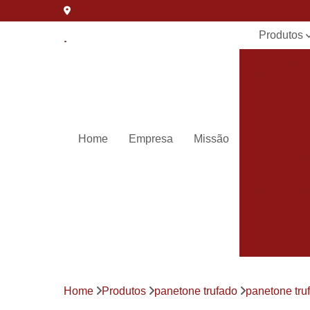
Produtos
álcool em g
lembrancin
Bem casa
Bem nascid
Home
Empresa
Missão
Charutos 
chocolate
Lembrancin
de casamen
Lembrancin
de cha de b
Lembrancin
de
maternida
Home
Produtos
panetone trufado
panetone tru
Lembrancin