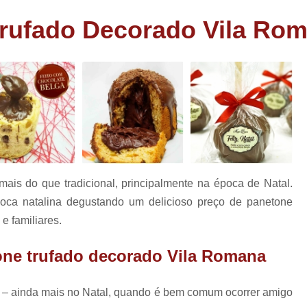
as
Bem Nascidos de Fralda
Bem Nascido
Trufado Decorado Vila Ro
has
Bem Nascidos Maternidade
Bem Nasci
rio
Bem Nascidos na Fraldinha
has
os
Bem Nascidos para Festa
Charuto de Chocolate Batiza
Charuto de Chocolate Chá de Bebê
e
Charuto de Chocolate
Charuto de Chocolate Lembrança Matern
mais do que tradicional, principalmente na época de Natal.
Charuto de Chocolate Maternidade
oca natalina degustando um delicioso preço de panetone
Charuto de Chocolate para Nasciment
e familiares.
Charuto de Chocolate Recheado
one trufado decorado Vila Romana
Lembrancinhas Casamento
Lem
Lembrancinhas de Casamento Baratas
e – ainda mais no Natal, quando é bem comum ocorrer amigo