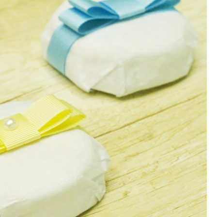
Lembrancinha de Maternidade Menino
Lembrancinha de Ma
Lembrancinha de Mat
Lembrancinha de Maternidade Recém Nas
Lembrancinhas de Maternidade
Lembrancinha Corporativa
Lembrancinha Corporativa de Páscoa
Lembrancinha Corporativa Dia dos 
Lembrancinha Corporativa Personaliza
Lembrancinha Evento Corporativo
Lembrancinha Personalizada para E
Lembrancinha de Aniversário Comestív
Lembrancinha de Aniversário Menina
Lembrancinha de Aniversário par