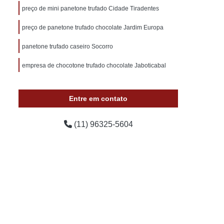
samento para Convidados
preço de mini panetone trufado Cidade Tiradentes
hos
Lembrancinhas de Casamento Pequenas
preço de panetone trufado chocolate Jardim Europa
les
Lembrancinhas para Casamento
panetone trufado caseiro Socorro
ento
Lembrancinhas Simples de Casamento
empresa de chocotone trufado chocolate Jaboticabal
Lembrancinha Cha de Bebê
Lembrancinha Cha de Bebê Menino
Entre em contato
da
Lembrancinha de Cha de Bebê Menina
Lembrancinhas de Cha de Bebê
(11) 96325-5604
Lembrancinhas de Cha de Bebê Simples
Lembrancinhas para Chá de Fralda
rnidade a Pronta Entrega
l
Lembrancinha de Maternidade de Comer
Lembrancinha de Maternidade Menina