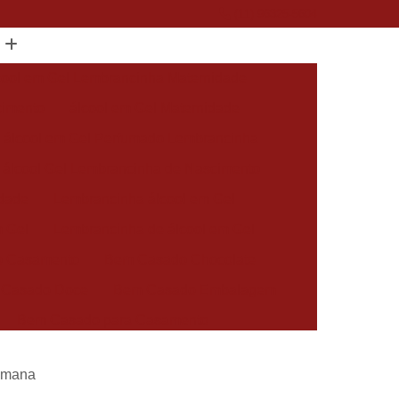
(11) 96325-5604
cool em Gel Lembrancinha Maternidade
cimento
álcool em Gel Maternidade
álcool em Gel Perfumado Lembrancinha
álcool Gel Lembrancinha de Nascimento
idade
Lembrancinha álcool em Gel
m Gel
Lembrancinha de álcool em Gel
 Casamento
Bem Casado Chocolate
 Casado Doce
Bem Casado Embalagem
Bem Casado para Casamento
asado Simples
Docinho Bem Casado
Romana
cido Personalizado
Bem Nascidos Batizado