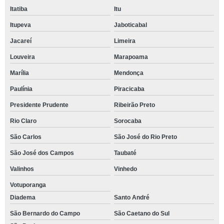
Itatiba
Itu
Itupeva
Jaboticabal
Jacareí
Limeira
Louveira
Marapoama
Marília
Mendonça
Paulínia
Piracicaba
Presidente Prudente
Ribeirão Preto
Rio Claro
Sorocaba
São Carlos
São José do Rio Preto
São José dos Campos
Taubaté
Valinhos
Vinhedo
Votuporanga
Diadema
Santo André
São Bernardo do Campo
São Caetano do Sul