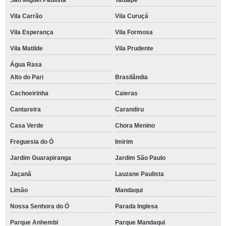
São Miguel Paulista
Tatuapé
Vila Carrão
Vila Curuçá
Vila Esperança
Vila Formosa
Vila Matilde
Vila Prudente
Água Rasa
Alto do Pari
Brasilândia
Cachoeirinha
Caieras
Cantareira
Carandiru
Casa Verde
Chora Menino
Freguesia do Ó
Imirim
Jardim Guarapiranga
Jardim São Paulo
Jaçanã
Lauzane Paulista
Limão
Mandaqui
Nossa Senhora do Ó
Parada Inglesa
Parque Anhembi
Parque Mandaqui