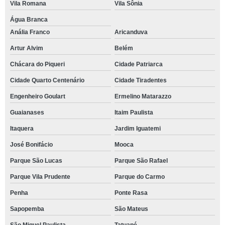
Vila Romana
Vila Sônia
Água Branca
Anália Franco
Aricanduva
Artur Alvim
Belém
Chácara do Piqueri
Cidade Patriarca
Cidade Quarto Centenário
Cidade Tiradentes
Engenheiro Goulart
Ermelino Matarazzo
Guaianases
Itaim Paulista
Itaquera
Jardim Iguatemi
José Bonifácio
Mooca
Parque São Lucas
Parque São Rafael
Parque Vila Prudente
Parque do Carmo
Penha
Ponte Rasa
Sapopemba
São Mateus