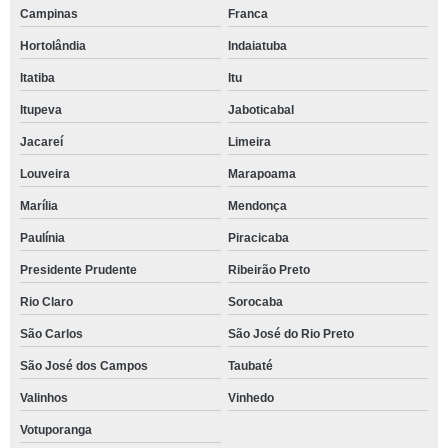
Campinas
Franca
Hortolândia
Indaiatuba
Itatiba
Itu
Itupeva
Jaboticabal
Jacareí
Limeira
Louveira
Marapoama
Marília
Mendonça
Paulínia
Piracicaba
Presidente Prudente
Ribeirão Preto
Rio Claro
Sorocaba
São Carlos
São José do Rio Preto
São José dos Campos
Taubaté
Valinhos
Vinhedo
Votuporanga