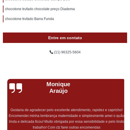
chocotone trufado chocolate preço Diadema
chocotone trufado Barra Funda
Entre em contato
(11) 96325-5604
Monique
Araújo
Gostaria de agradecer pelo excelente atendimento, rapidez e capricho!
Encomendei minha lembrança maternidade e simplesmente amei o quão
linda e delicada ficou! Muito obrigada por essa sensibilidade e pelo lindo
trabalho! Com ctz farei outras encomendas