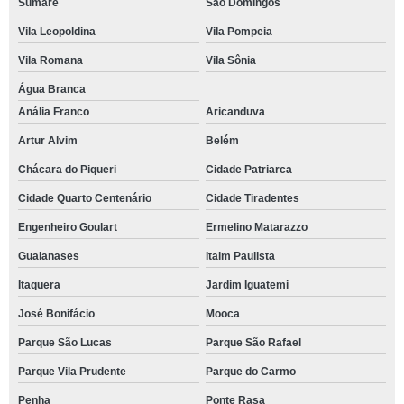
Sumaré
São Domingos
Vila Leopoldina
Vila Pompeia
Vila Romana
Vila Sônia
Água Branca
Anália Franco
Aricanduva
Artur Alvim
Belém
Chácara do Piqueri
Cidade Patriarca
Cidade Quarto Centenário
Cidade Tiradentes
Engenheiro Goulart
Ermelino Matarazzo
Guaianases
Itaim Paulista
Itaquera
Jardim Iguatemi
José Bonifácio
Mooca
Parque São Lucas
Parque São Rafael
Parque Vila Prudente
Parque do Carmo
Penha
Ponte Rasa