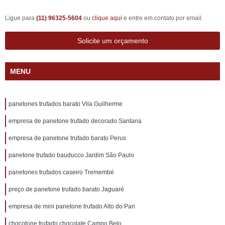
Ligue para
(11) 96325-5604
ou
clique aqui
e entre em contato por email.
Solicite um orçamento
MENU
panetones trufados barato Vila Guilherme
empresa de panetone trufado decorado Santana
empresa de panetone trufado barato Perus
panetone trufado bauducco Jardim São Paulo
panetones trufados caseiro Tremembé
preço de panetone trufado barato Jaguaré
empresa de mini panetone trufado Alto do Pari
chocotone trufado chocolate Campo Belo