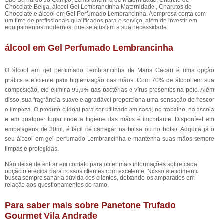
São Bernardo do Campo, Lembrancinha de Maternidade, Charuto de
Chocolate Belga, álcool Gel Lembrancinha Maternidade , Charutos de
Chocolate e álcool em Gel Perfumado Lembrancinha. A empresa conta com
um time de profissionais qualificados para o serviço, além de investir em
equipamentos modernos, que se ajustam a sua necessidade.
álcool em Gel Perfumado Lembrancinha
O álcool em gel perfumado Lembrancinha da Maria Cacau é uma opção
prática e eficiente para higienização das mãos. Com 70% de álcool em sua
composição, ele elimina 99,9% das bactérias e vírus presentes na pele. Além
disso, sua fragrância suave e agradável proporciona uma sensação de frescor
e limpeza. O produto é ideal para ser utilizado em casa, no trabalho, na escola
e em qualquer lugar onde a higiene das mãos é importante. Disponível em
embalagens de 30ml, é fácil de carregar na bolsa ou no bolso. Adquira já o
seu álcool em gel perfumado Lembrancinha e mantenha suas mãos sempre
limpas e protegidas.
Não deixe de entrar em contato para obter mais informações sobre cada
opção oferecida para nossos clientes com excelente. Nosso atendimento
busca sempre sanar a dúvida dos clientes, deixando-os amparados em
relação aos questionamentos do ramo.
Para saber mais sobre Panetone Trufado
Gourmet Vila Andrade