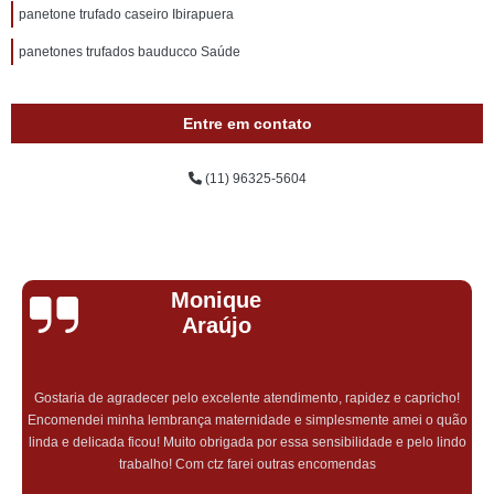
panetone trufado caseiro Ibirapuera
panetones trufados bauducco Saúde
Entre em contato
(11) 96325-5604
Monique
Araújo
Gostaria de agradecer pelo excelente atendimento, rapidez e capricho!
Encomendei minha lembrança maternidade e simplesmente amei o quão
linda e delicada ficou! Muito obrigada por essa sensibilidade e pelo lindo
trabalho! Com ctz farei outras encomendas