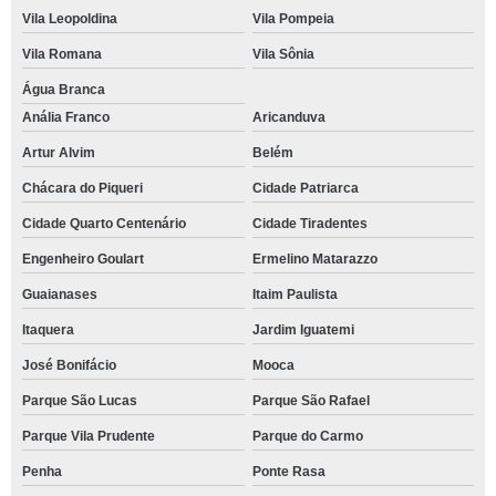
Vila Leopoldina
Vila Pompeia
Vila Romana
Vila Sônia
Água Branca
Anália Franco
Aricanduva
Artur Alvim
Belém
Chácara do Piqueri
Cidade Patriarca
Cidade Quarto Centenário
Cidade Tiradentes
Engenheiro Goulart
Ermelino Matarazzo
Guaianases
Itaim Paulista
Itaquera
Jardim Iguatemi
José Bonifácio
Mooca
Parque São Lucas
Parque São Rafael
Parque Vila Prudente
Parque do Carmo
Penha
Ponte Rasa