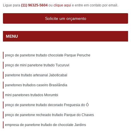
Ligue para
(11) 96325-5604
ou
clique aqui
e entre em contato por email.
Solicite um orçamento
MENU
preço de panetone trufado chocolate Parque Peruche
preço de mini panetone trufado Tucuruvi
panetone trufado artesanal Jaboticabal
panetones trufados caseiro Brasilândia
mini panetones trufados Morumbi
preço de panetone trufado decorado Freguesia do Ó
preço de panetone recheado trufado Parque do Chaves
empresa de panetone trufado de chocolate Jardins