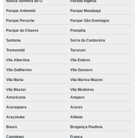
Nossa Senhora do Ó
Parada Inglesa
Parque Anhembi
Parque Mandaqui
Parque Peruche
Parque São Domingos
Parque do Chaves
Pompéia
Santana
Serra da Cantareira
Tremembé
Tucuruvi
Vila Albertina
Vila Endres
Vila Guilherme
Vila Gustavo
Vila Maria
Vila Marisa Mazzei
Vila Mazzei
Vila Medeiros
Americana
Amparo
Araraquara
Araras
Araçatuba
Atibaia
Bauru
Bragança Paulista
Campinas
Franca