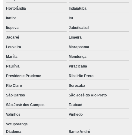
Hortolândia
Indaiatuba
Itatiba
Itu
Itupeva
Jaboticabal
Jacareí
Limeira
Louveira
Marapoama
Marília
Mendonça
Paulínia
Piracicaba
Presidente Prudente
Ribeirão Preto
Rio Claro
Sorocaba
São Carlos
São José do Rio Preto
São José dos Campos
Taubaté
Valinhos
Vinhedo
Votuporanga
Diadema
Santo André