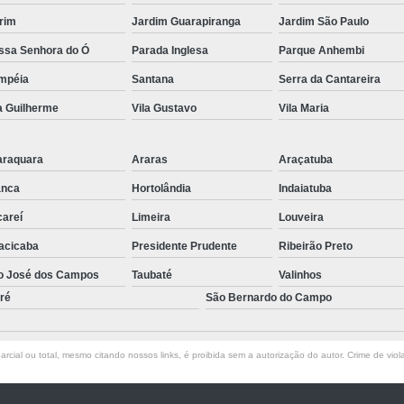
rim
Jardim Guarapiranga
Jardim São Paulo
ssa Senhora do Ó
Parada Inglesa
Parque Anhembi
mpéia
Santana
Serra da Cantareira
a Guilherme
Vila Gustavo
Vila Maria
araquara
Araras
Araçatuba
anca
Hortolândia
Indaiatuba
careí
Limeira
Louveira
acicaba
Presidente Prudente
Ribeirão Preto
o José dos Campos
Taubaté
Valinhos
ré
São Bernardo do Campo
rcial ou total, mesmo citando nossos links, é proibida sem a autorização do autor. Crime de viol