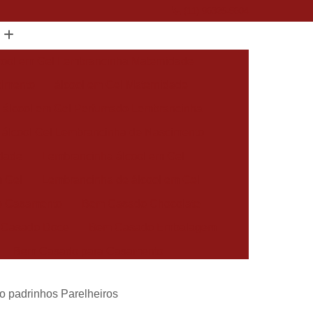
(11) 96325-5604
cool em Gel Lembrancinha Maternidade
cimento
álcool em Gel Maternidade
álcool em Gel Perfumado Lembrancinha
álcool Gel Lembrancinha de Nascimento
idade
Lembrancinha álcool em Gel
m Gel
Lembrancinha de álcool em Gel
 Casamento
Bem Casado Chocolate
 Casado Doce
Bem Casado Embalagem
Bem Casado para Casamento
asado Simples
Docinho Bem Casado
o padrinhos Parelheiros
cido Personalizado
Bem Nascidos Batizado