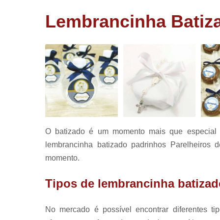
corporativ
Lembrancinha Batiza
Lembrancin
de aniversá
Lembrancin
de batizad
Panetone
trufado
Pirulitos d
chocolate
O batizado é um momento mais que especial p
lembrancinha batizado padrinhos Parelheiros 
momento.
Tipos de lembrancinha batizad
No mercado é possível encontrar diferentes ti