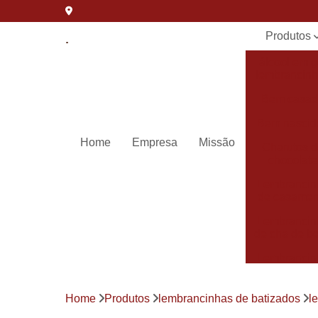
Produtos
álcool em g
lembrancin
Bem casa
Bem nascid
Home
Empresa
Missão
Charutos 
chocolate
Lembrancin
de casamen
Lembrancin
de cha de b
Lembrancin
de
maternida
Home
Produtos
lembrancinhas de batizados
l
Lembrancin