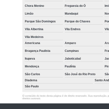
Chora Menino
Freguesia do Ó
Imi
Limão
Mandaqui
No
Parque São Domingos
Parque do Chaves
Po
Vila Albertina
Vila Endres
Vil
Vila Medeiros
Americana
Amparo
Ar
Bragança Paulista
Campinas
Fr
Itupeva
Jaboticabal
Ja
Mendonça
Paulínia
Pir
São Carlos
São José do Rio Preto
Sã
Diadema
Santo And
São Paulo
O conteúdo do texto desta página é de direito reservado. Sua reprodução, pa
direitos autorais
.