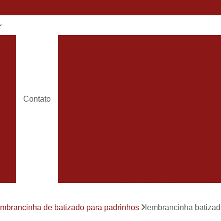
el
álcool em Gel Lembrancinha
ál
has
álcool em Gel Lembrancinha Nas
do
álcool em Gel para Lembrancinha
os
álcool Gel Lembrancinha de Bebê
Contato
de
álcool Gel Lembrancinha Matern
Lembrancinha Batizado de álcool e
ha
to
Bem Casado Barato
Bem Casado
ha
Bem Casado de Lembrancinha
Bem
ebê
Bem Casado Lembrancinha
ha
Bem Casado Personalizado
Bem C
de
embrancinha de batizado para padrinhos
lembrancinha batizad
Lembrancinha de Bem Casado
Bem Nas
has