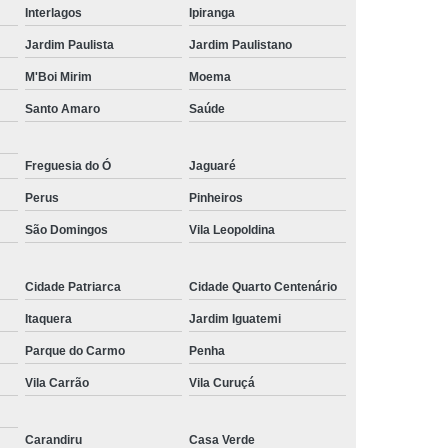
Interlagos
Ipiranga
do
Pirulito de Chocolate Belga
Jardim Paulista
Jardim Paulistano
bê
Pirulito de Chocolate Decorado
M'Boi Mirim
Moema
idade
Pirulito de Chocolate Lembrancinha
Santo Amaro
Saúde
Maternidade
Pirulito de Chocolate Mickey
Pirulito de Chocolate para Aniversário
Freguesia do Ó
Jaguaré
colate Personalizado
Perus
Pinheiros
São Domingos
Vila Leopoldina
Cidade Patriarca
Cidade Quarto Centenário
Itaquera
Jardim Iguatemi
Parque do Carmo
Penha
Vila Carrão
Vila Curuçá
Carandiru
Casa Verde