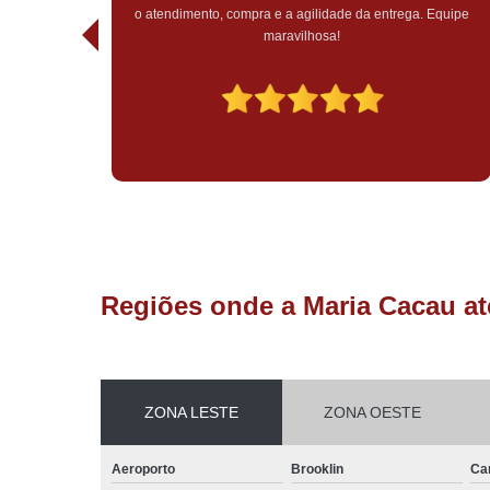
Equipe
em todo o atendimento, sem falar do recebimento do pedido,
tudo muito bem embalado. Experiência maravilhosa, só tenho 
agradecer pelo atendimento e trabalho impecável de vocês,
muito mais sucesso!
Regiões onde a Maria Cacau at
ZONA LESTE
ZONA OESTE
Aeroporto
Brooklin
Ca