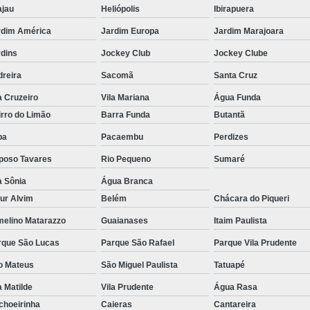
ajau
Heliópolis
Ibirapuera
Pirulito de Chocolate Batiza
rdim América
Jardim Europa
Jardim Marajoara
Pirulito de Chocolate Chá de Be
rdins
Jockey Club
Jockey Clube
Pirulito de Chocolate Lembrança Matern
dreira
Sacomã
Santa Cruz
Pirulito de Chocolate Lembrancinha de 
a Cruzeiro
Vila Mariana
Água Funda
Pirulito de Chocolate no Palito
rro do Limão
Barra Funda
Butantã
Pirulito de Cho
pa
Pacaembu
Perdizes
poso Tavares
Rio Pequeno
Sumaré
a Sônia
Água Branca
ur Alvim
Belém
Chácara do Piqueri
melino Matarazzo
Guaianases
Itaim Paulista
rque São Lucas
Parque São Rafael
Parque Vila Prudente
o Mateus
São Miguel Paulista
Tatuapé
a Matilde
Vila Prudente
Água Rasa
choeirinha
Caieras
Cantareira