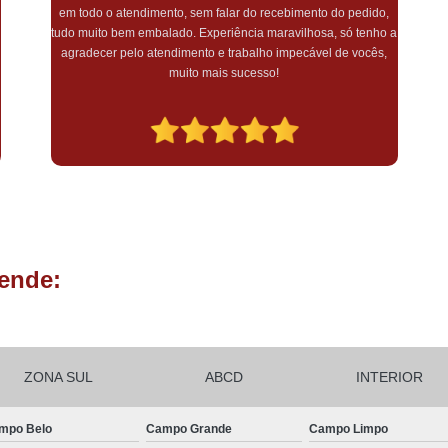
simplesmente amei o quão linda e delicada ficou! Muito
Lembrancinhas de Aniversário de 1 An
a
obrigada por essa sensibilidade e pelo lindo trabalho! Com ctz
farei outras encomendas
Lembrancinhas de Festa Infantil
Lembrancinhas para Festa Inf
Lembrança Batizado Padrinhos
Lembrancinha Batismo
Lembrancin
Lembrancinha de Batizado Menina
Lembrancinha de Batizado para Padrinho
Lembrancinha de Batizado Simples
Lemb
ende:
Chocotone Trufado Chocolate
Mini Pan
Panetone Trufado Artesanal
Panetone T
Panetone Trufado Caseiro
ZONA SUL
ABCD
INTERIOR
Panetone Trufado de Chocola
mpo Belo
Campo Grande
Campo Limpo
Panetone Trufado Gourmet