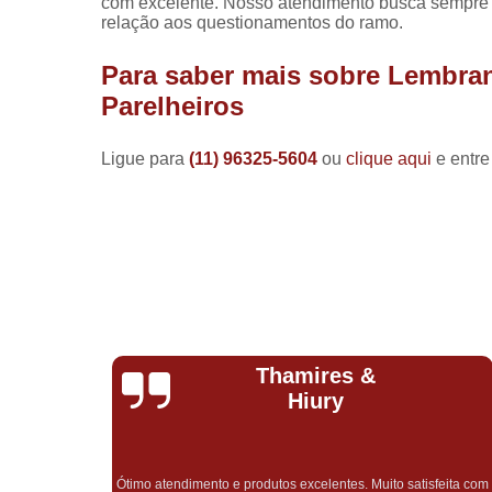
com excelente. Nosso atendimento busca sempre 
relação aos questionamentos do ramo.
Para saber mais sobre Lembra
Parelheiros
Ligue para
(11) 96325-5604
ou
clique aqui
e entre
Natalia
Romeiro
Completamente incrível, do início ao fim. Precisei de urgência
na entrega e além de ter chego antes do prazo estipulado pela
feita com
empresa, fui muito bem atendida, fora todo o cuidado e carinho