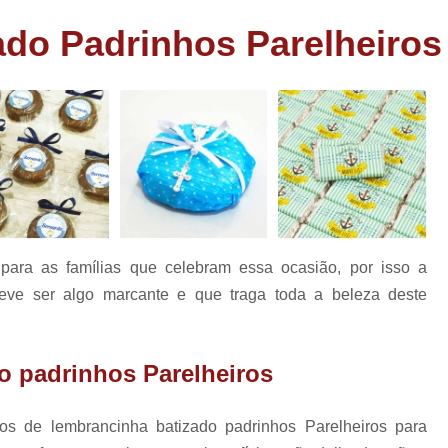
as
Bem Nascidos de Fralda
Bem Nascido
do Padrinhos Parelheiros
has
Bem Nascidos Maternidade
Bem Nasci
rio
Bem Nascidos na Fraldinha
has
os
Bem Nascidos para Festa
Charuto de Chocolate Batiza
Charuto de Chocolate Chá de Bebê
e
Charuto de Chocolate
Charuto de Chocolate Lembrança Matern
ara as famílias que celebram essa ocasião, por isso a
Charuto de Chocolate Maternidade
deve ser algo marcante e que traga toda a beleza deste
Charuto de Chocolate para Nasciment
Charuto de Chocolate Recheado
o padrinhos Parelheiros
Lembrancinhas Casamento
Lem
Lembrancinhas de Casamento Baratas
pos de lembrancinha batizado padrinhos Parelheiros para