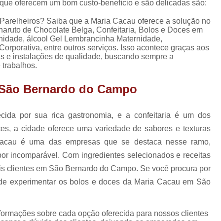
que oferecem um bom custo-benefício e são delicadas são:
Lembrancinhas de Ca
Lembrancinhas de Casamento para Padrin
Parelheiros? Saiba que a Maria Cacau oferece a solução no
haruto de Chocolate Belga, Confeitaria, Bolos e Doces em
Lembrancinhas de Casamento Simp
idade, álcool Gel Lembrancinha Maternidade,
rporativa, entre outros serviços. Isso acontece graças aos
Lembrancinhas para Padrinhos de Casam
is e instalações de qualidade, buscando sempre a
 trabalhos.
Lembrança Chá de Bebê
m São Bernardo do Campo
Lembrancinha Cha de Bebê Menina
Lembrancinha Cha de Bebê Personaliza
da por sua rica gastronomia, e a confeitaria é um dos
Lembrancinhas Chá de Bebê
es, a cidade oferece uma variedade de sabores e texturas
Lembrancinhas de Cha de Bebê Menino
 Cacau é uma das empresas que se destaca nesse ramo,
Lembrancinhas para Cha de Bebê
bor incomparável. Com ingredientes selecionados e receitas
is clientes em São Bernardo do Campo. Se você procura por
Lembrancinha de Mate
 de experimentar os bolos e doces da Maria Cacau em São
Lembrancinha de Maternidade Comestíve
Lembrancinha de Maternidade Luxo
nformações sobre cada opção oferecida para nossos clientes