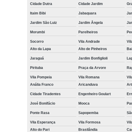
Cidade Dutra
Cidade Jardim
Gr
Itaim Bibi
Jabaquara
Ja
Jardim São Luiz
Jardim Ângela
Ja
Morumbi
Parelheiros
Pe
Socorro
Vila Andrade
Vil
Alto da Lapa
Alto de Pinheiros
Bai
Jaraguá
Jardim Bonfiglioli
La
Pirituba
Praça da Arvore
Ra
Vila Pompeia
Vila Romana
Vil
Anália Franco
Aricanduva
Art
Cidade Tiradentes
Engenheiro Goulart
Er
José Bonifácio
Mooca
Pa
Ponte Rasa
Sapopemba
Sã
Vila Esperança
Vila Formosa
Vil
Alto do Pari
Brasilândia
Ca