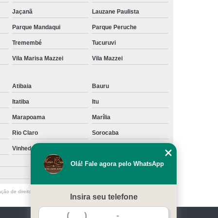
Jaçanã
Lauzane Paulista
Parque Mandaqui
Parque Peruche
Tremembé
Tucuruvi
Vila Marisa Mazzei
Vila Mazzei
Atibaia
Bauru
Itatiba
Itu
Marapoama
Marília
Rio Claro
Sorocaba
Vinhedo
Votuporanga
São Caetano do Sul
Olá! Fale agora pelo WhatsApp
ação de direito autoral – artigo 184 do Código Penal –
Lei 9610/98 - Lei de
Insira seu telefone