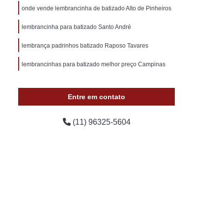
samento para Convidados
onde vende lembrancinha de batizado Alto de Pinheiros
hos
Lembrancinhas de Casamento Pequenas
lembrancinha para batizado Santo André
les
Lembrancinhas para Casamento
lembrança padrinhos batizado Raposo Tavares
ento
Lembrancinhas Simples de Casamento
lembrancinhas para batizado melhor preço Campinas
Lembrancinha Cha de Bebê
Lembrancinha Cha de Bebê Menino
Entre em contato
da
Lembrancinha de Cha de Bebê Menina
Lembrancinhas de Cha de Bebê
(11) 96325-5604
Lembrancinhas de Cha de Bebê Simples
Lembrancinhas para Chá de Fralda
rnidade a Pronta Entrega
l
Lembrancinha de Maternidade de Comer
Lembrancinha de Maternidade Menina