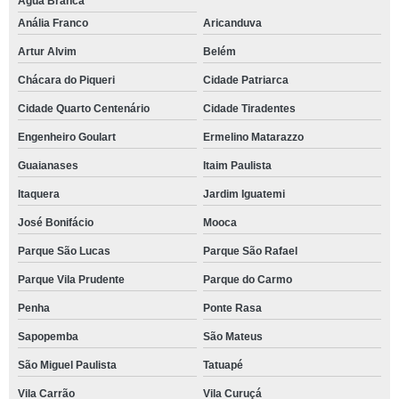
Água Branca
Anália Franco
Aricanduva
Artur Alvim
Belém
Chácara do Piqueri
Cidade Patriarca
Cidade Quarto Centenário
Cidade Tiradentes
Engenheiro Goulart
Ermelino Matarazzo
Guaianases
Itaim Paulista
Itaquera
Jardim Iguatemi
José Bonifácio
Mooca
Parque São Lucas
Parque São Rafael
Parque Vila Prudente
Parque do Carmo
Penha
Ponte Rasa
Sapopemba
São Mateus
São Miguel Paulista
Tatuapé
Vila Carrão
Vila Curuçá