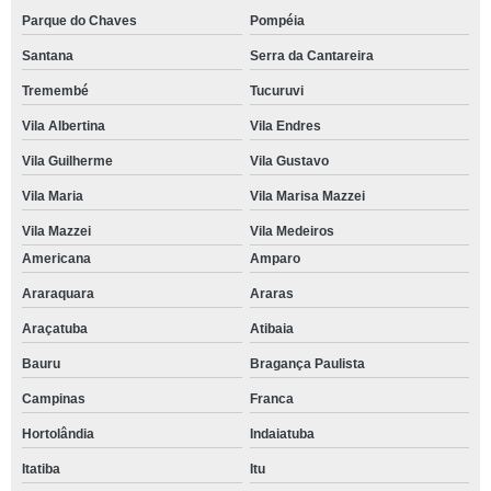
Parque do Chaves
Pompéia
Santana
Serra da Cantareira
Tremembé
Tucuruvi
Vila Albertina
Vila Endres
Vila Guilherme
Vila Gustavo
Vila Maria
Vila Marisa Mazzei
Vila Mazzei
Vila Medeiros
Americana
Amparo
Araraquara
Araras
Araçatuba
Atibaia
Bauru
Bragança Paulista
Campinas
Franca
Hortolândia
Indaiatuba
Itatiba
Itu