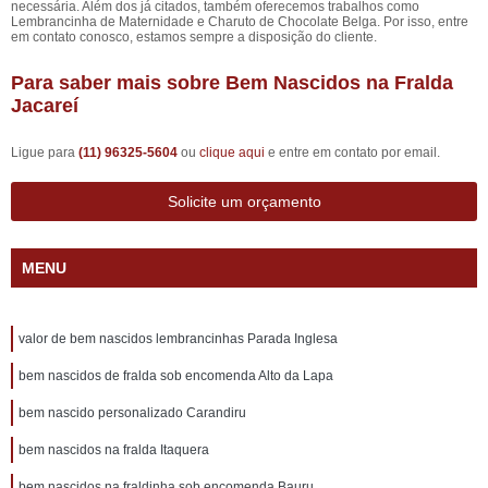
necessária. Além dos já citados, também oferecemos trabalhos como
Lembrancinha de Maternidade e Charuto de Chocolate Belga. Por isso, entre
em contato conosco, estamos sempre a disposição do cliente.
Para saber mais sobre Bem Nascidos na Fralda
Jacareí
Ligue para
(11) 96325-5604
ou
clique aqui
e entre em contato por email.
Solicite um orçamento
MENU
valor de bem nascidos lembrancinhas Parada Inglesa
bem nascidos de fralda sob encomenda Alto da Lapa
bem nascido personalizado Carandiru
bem nascidos na fralda Itaquera
bem nascidos na fraldinha sob encomenda Bauru