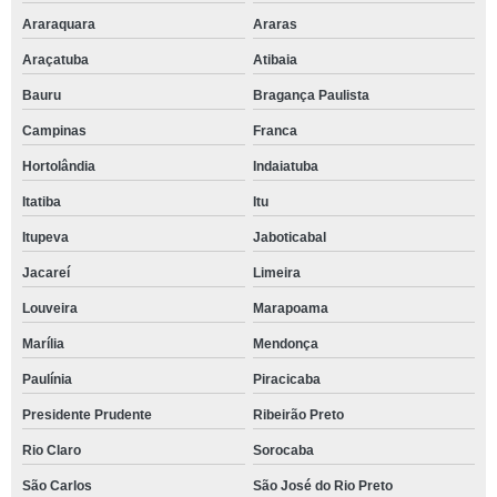
Araraquara
Araras
Araçatuba
Atibaia
Bauru
Bragança Paulista
Campinas
Franca
Hortolândia
Indaiatuba
Itatiba
Itu
Itupeva
Jaboticabal
Jacareí
Limeira
Louveira
Marapoama
Marília
Mendonça
Paulínia
Piracicaba
Presidente Prudente
Ribeirão Preto
Rio Claro
Sorocaba
São Carlos
São José do Rio Preto