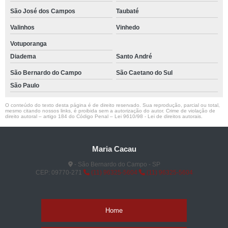
São José dos Campos
Taubaté
Valinhos
Vinhedo
Votuporanga
Diadema
Santo André
São Bernardo do Campo
São Caetano do Sul
São Paulo
O conteúdo do texto desta página é de direito reservado. Sua reprodução, parcial ou total,
mesmo citando nossos links, é proibida sem a autorização do autor. Crime de violação de
direito autoral – artigo 184 do Código Penal –
Lei 9610/98 - Lei de direitos autorais
.
Maria Cacau
- São Bernardo do Campo - SP
CEP: 09770-271
(11) 96325-5604
(11) 96325-5604
Home