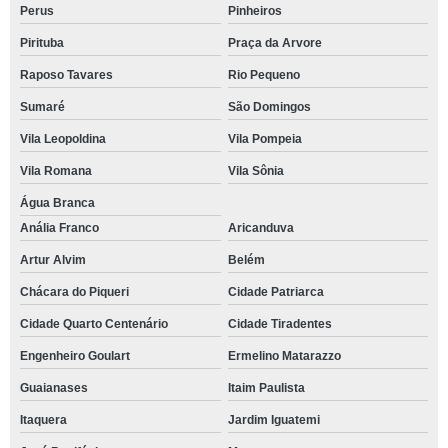
Perus
Pinheiros
Pirituba
Praça da Arvore
Raposo Tavares
Rio Pequeno
Sumaré
São Domingos
Vila Leopoldina
Vila Pompeia
Vila Romana
Vila Sônia
Água Branca
Anália Franco
Aricanduva
Artur Alvim
Belém
Chácara do Piqueri
Cidade Patriarca
Cidade Quarto Centenário
Cidade Tiradentes
Engenheiro Goulart
Ermelino Matarazzo
Guaianases
Itaim Paulista
Itaquera
Jardim Iguatemi