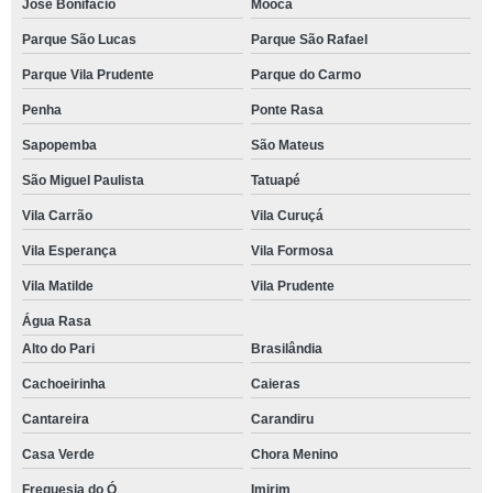
José Bonifácio
Mooca
Parque São Lucas
Parque São Rafael
Parque Vila Prudente
Parque do Carmo
Penha
Ponte Rasa
Sapopemba
São Mateus
São Miguel Paulista
Tatuapé
Vila Carrão
Vila Curuçá
Vila Esperança
Vila Formosa
Vila Matilde
Vila Prudente
Água Rasa
Alto do Pari
Brasilândia
Cachoeirinha
Caieras
Cantareira
Carandiru
Casa Verde
Chora Menino
Freguesia do Ó
Imirim