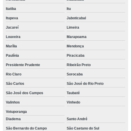
Itatiba
Itu
Itupeva
Jaboticabal
Jacareí
Limeira
Louveira
Marapoama
Marília
Mendonça
Paulínia
Piracicaba
Presidente Prudente
Ribeirão Preto
Rio Claro
Sorocaba
São Carlos
São José do Rio Preto
São José dos Campos
Taubaté
Valinhos
Vinhedo
Votuporanga
Diadema
Santo André
São Bernardo do Campo
São Caetano do Sul