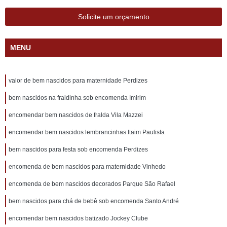
Solicite um orçamento
MENU
valor de bem nascidos para maternidade Perdizes
bem nascidos na fraldinha sob encomenda Imirim
encomendar bem nascidos de fralda Vila Mazzei
encomendar bem nascidos lembrancinhas Itaim Paulista
bem nascidos para festa sob encomenda Perdizes
encomenda de bem nascidos para maternidade Vinhedo
encomenda de bem nascidos decorados Parque São Rafael
bem nascidos para chá de bebê sob encomenda Santo André
encomendar bem nascidos batizado Jockey Clube