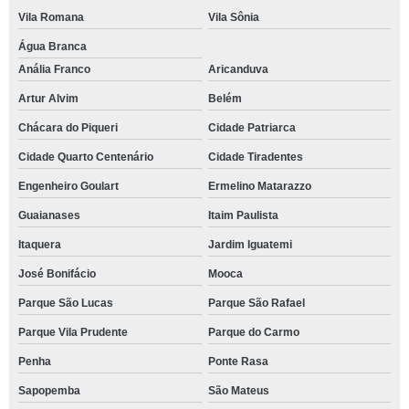
Vila Romana
Vila Sônia
Água Branca
Anália Franco
Aricanduva
Artur Alvim
Belém
Chácara do Piqueri
Cidade Patriarca
Cidade Quarto Centenário
Cidade Tiradentes
Engenheiro Goulart
Ermelino Matarazzo
Guaianases
Itaim Paulista
Itaquera
Jardim Iguatemi
José Bonifácio
Mooca
Parque São Lucas
Parque São Rafael
Parque Vila Prudente
Parque do Carmo
Penha
Ponte Rasa
Sapopemba
São Mateus