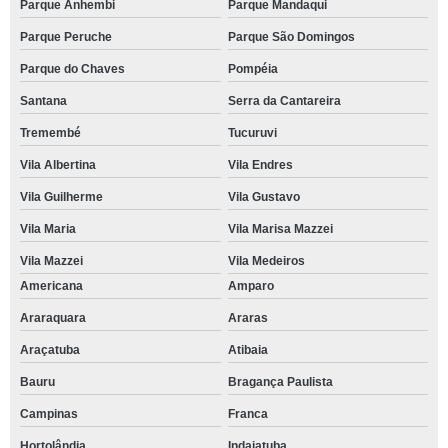
Parque Anhembi
Parque Mandaqui
Parque Peruche
Parque São Domingos
Parque do Chaves
Pompéia
Santana
Serra da Cantareira
Tremembé
Tucuruvi
Vila Albertina
Vila Endres
Vila Guilherme
Vila Gustavo
Vila Maria
Vila Marisa Mazzei
Vila Mazzei
Vila Medeiros
Americana
Amparo
Araraquara
Araras
Araçatuba
Atibaia
Bauru
Bragança Paulista
Campinas
Franca
Hortolândia
Indaiatuba