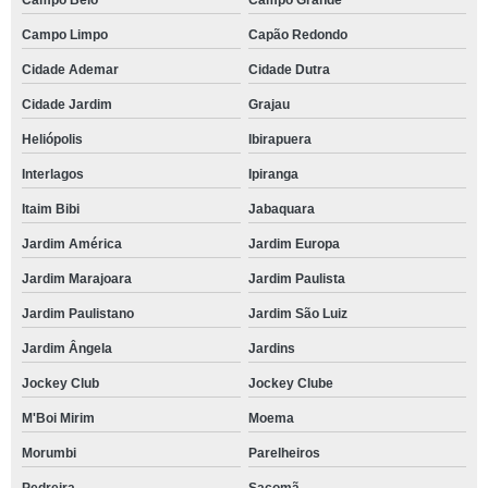
Campo Limpo
Capão Redondo
Cidade Ademar
Cidade Dutra
Cidade Jardim
Grajau
Heliópolis
Ibirapuera
Interlagos
Ipiranga
Itaim Bibi
Jabaquara
Jardim América
Jardim Europa
Jardim Marajoara
Jardim Paulista
Jardim Paulistano
Jardim São Luiz
Jardim Ângela
Jardins
Jockey Club
Jockey Clube
M'Boi Mirim
Moema
Morumbi
Parelheiros
Pedreira
Sacomã