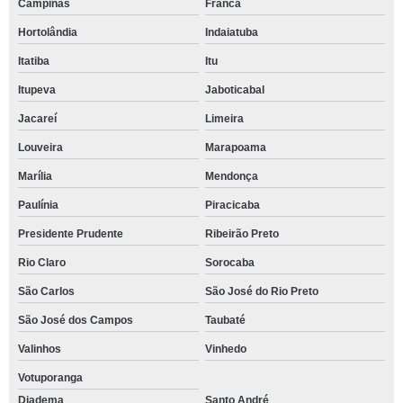
Campinas
Franca
Hortolândia
Indaiatuba
Itatiba
Itu
Itupeva
Jaboticabal
Jacareí
Limeira
Louveira
Marapoama
Marília
Mendonça
Paulínia
Piracicaba
Presidente Prudente
Ribeirão Preto
Rio Claro
Sorocaba
São Carlos
São José do Rio Preto
São José dos Campos
Taubaté
Valinhos
Vinhedo
Votuporanga
Diadema
Santo André