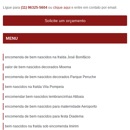
Ligue para
(11) 96325-5604
ou
clique aqui
e entre em contato por email.
Solicite um orçamento
MENU
encomenda de bem nascidos na fralda José Bonifácio
valor de bem nascidos decorados Moema
encomenda de bem nascidos decorados Parque Peruche
bem nascidos na fralda Vila Pompeia
encomendar bem nascidos lembrancinhas Atibaia
encomenda de bem nascidos para maternidade Aeroporto
encomenda de bem nascidos para festa Diadema
bem nascidos na fralda sob encomenda Imirim