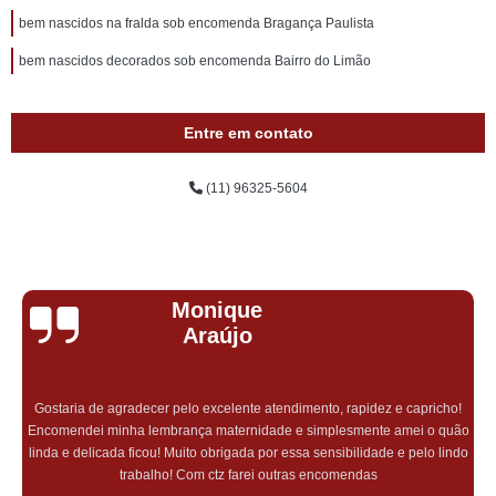
bem nascidos na fralda sob encomenda Bragança Paulista
bem nascidos decorados sob encomenda Bairro do Limão
Entre em contato
(11) 96325-5604
Monique
Araújo
Gostaria de agradecer pelo excelente atendimento, rapidez e capricho!
Encomendei minha lembrança maternidade e simplesmente amei o quão
linda e delicada ficou! Muito obrigada por essa sensibilidade e pelo lindo
trabalho! Com ctz farei outras encomendas