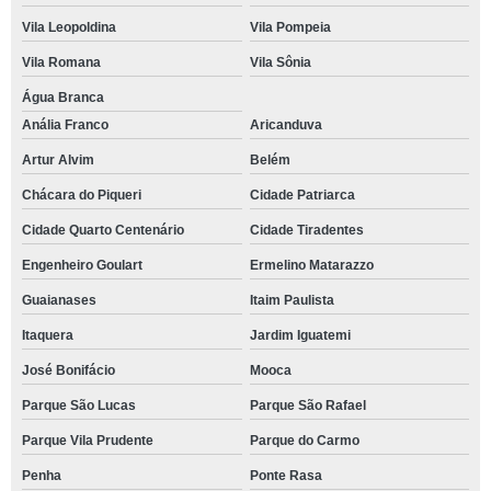
Vila Leopoldina
Vila Pompeia
Vila Romana
Vila Sônia
Água Branca
Anália Franco
Aricanduva
Artur Alvim
Belém
Chácara do Piqueri
Cidade Patriarca
Cidade Quarto Centenário
Cidade Tiradentes
Engenheiro Goulart
Ermelino Matarazzo
Guaianases
Itaim Paulista
Itaquera
Jardim Iguatemi
José Bonifácio
Mooca
Parque São Lucas
Parque São Rafael
Parque Vila Prudente
Parque do Carmo
Penha
Ponte Rasa