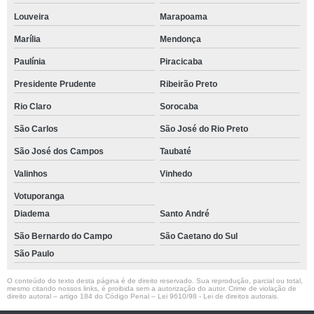
Louveira
Marapoama
Marília
Mendonça
Paulínia
Piracicaba
Presidente Prudente
Ribeirão Preto
Rio Claro
Sorocaba
São Carlos
São José do Rio Preto
São José dos Campos
Taubaté
Valinhos
Vinhedo
Votuporanga
Diadema
Santo André
São Bernardo do Campo
São Caetano do Sul
São Paulo
O conteúdo do texto desta página é de direito reservado. Sua reprodução, parcial ou total,
mesmo citando nossos links, é proibida sem a autorização do autor. Crime de violação de
direito autoral – artigo 184 do Código Penal –
Lei 9610/98 - Lei de direitos autorais
.