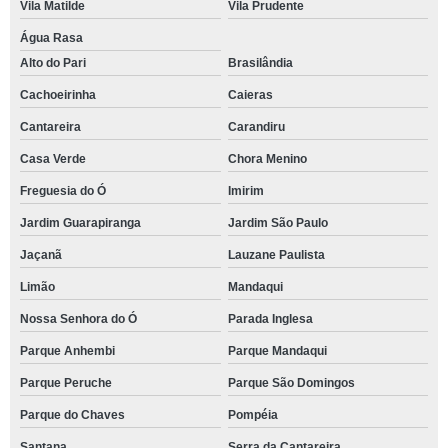
Vila Matilde
Vila Prudente
Água Rasa
Alto do Pari
Brasilândia
Cachoeirinha
Caieras
Cantareira
Carandiru
Casa Verde
Chora Menino
Freguesia do Ó
Imirim
Jardim Guarapiranga
Jardim São Paulo
Jaçanã
Lauzane Paulista
Limão
Mandaqui
Nossa Senhora do Ó
Parada Inglesa
Parque Anhembi
Parque Mandaqui
Parque Peruche
Parque São Domingos
Parque do Chaves
Pompéia
Santana
Serra da Cantareira