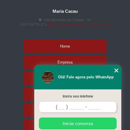
Maria Cacau
- São Bernardo do Campo - SP
CEP: 09770-271
(11) 96325-5604
(11) 96325-5604
Home
Empresa
Olá! Fale agora pelo WhatsApp
Missão
Produtos
Insira seu telefone
Contato
Iniciar conversa
Mapa do site