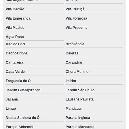
São Miguel Paulista
Tatuapé
Vila Carrão
Vila Curuçá
Vila Esperança
Vila Formosa
Vila Matilde
Vila Prudente
Água Rasa
Alto do Pari
Brasilândia
Cachoeirinha
Caieras
Cantareira
Carandiru
Casa Verde
Chora Menino
Freguesia do Ó
Imirim
Jardim Guarapiranga
Jardim São Paulo
Jaçanã
Lauzane Paulista
Limão
Mandaqui
Nossa Senhora do Ó
Parada Inglesa
Parque Anhembi
Parque Mandaqui