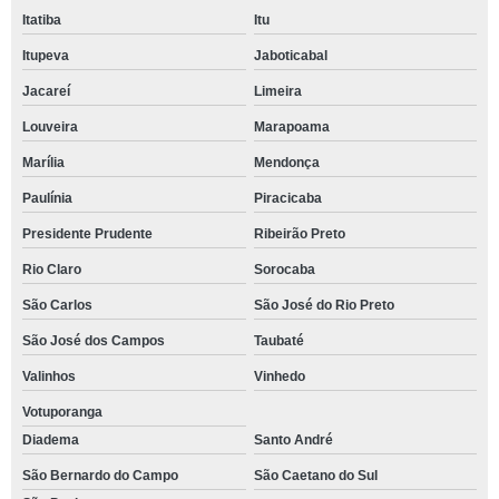
Itatiba
Itu
Itupeva
Jaboticabal
Jacareí
Limeira
Louveira
Marapoama
Marília
Mendonça
Paulínia
Piracicaba
Presidente Prudente
Ribeirão Preto
Rio Claro
Sorocaba
São Carlos
São José do Rio Preto
São José dos Campos
Taubaté
Valinhos
Vinhedo
Votuporanga
Diadema
Santo André
São Bernardo do Campo
São Caetano do Sul