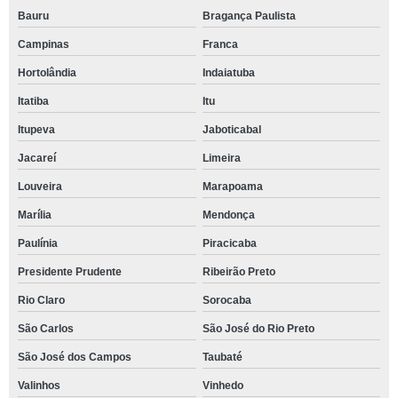
Bauru
Bragança Paulista
Campinas
Franca
Hortolândia
Indaiatuba
Itatiba
Itu
Itupeva
Jaboticabal
Jacareí
Limeira
Louveira
Marapoama
Marília
Mendonça
Paulínia
Piracicaba
Presidente Prudente
Ribeirão Preto
Rio Claro
Sorocaba
São Carlos
São José do Rio Preto
São José dos Campos
Taubaté
Valinhos
Vinhedo