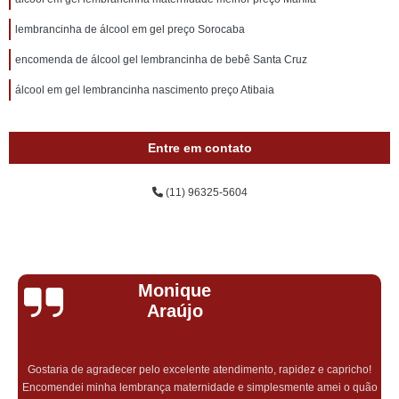
lembrancinha de álcool em gel preço Sorocaba
encomenda de álcool gel lembrancinha de bebê Santa Cruz
álcool em gel lembrancinha nascimento preço Atibaia
Entre em contato
(11) 96325-5604
Monique
Araújo
Gostaria de agradecer pelo excelente atendimento, rapidez e capricho!
Encomendei minha lembrança maternidade e simplesmente amei o quão