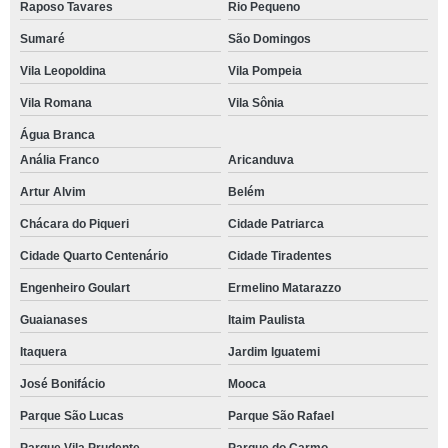
Raposo Tavares
Rio Pequeno
Sumaré
São Domingos
Vila Leopoldina
Vila Pompeia
Vila Romana
Vila Sônia
Água Branca
Anália Franco
Aricanduva
Artur Alvim
Belém
Chácara do Piqueri
Cidade Patriarca
Cidade Quarto Centenário
Cidade Tiradentes
Engenheiro Goulart
Ermelino Matarazzo
Guaianases
Itaim Paulista
Itaquera
Jardim Iguatemi
José Bonifácio
Mooca
Parque São Lucas
Parque São Rafael