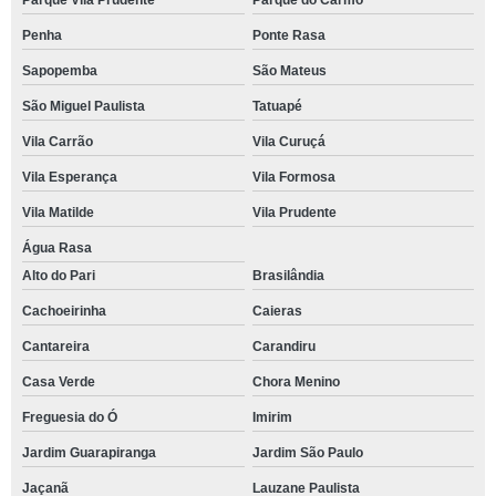
Parque Vila Prudente
Parque do Carmo
Penha
Ponte Rasa
Sapopemba
São Mateus
São Miguel Paulista
Tatuapé
Vila Carrão
Vila Curuçá
Vila Esperança
Vila Formosa
Vila Matilde
Vila Prudente
Água Rasa
Alto do Pari
Brasilândia
Cachoeirinha
Caieras
Cantareira
Carandiru
Casa Verde
Chora Menino
Freguesia do Ó
Imirim
Jardim Guarapiranga
Jardim São Paulo
Jaçanã
Lauzane Paulista