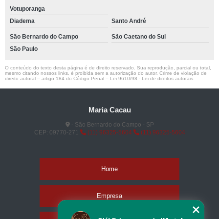
Votuporanga
Diadema
Santo André
São Bernardo do Campo
São Caetano do Sul
São Paulo
O conteúdo do texto desta página é de direito reservado. Sua reprodução, parcial ou total,
mesmo citando nossos links, é proibida sem a autorização do autor. Crime de violação de
direito autoral – artigo 184 do Código Penal –
Lei 9610/98 - Lei de direitos autorais
.
Maria Cacau
- São Bernardo do Campo - SP
CEP: 09770-271
(11) 96325-5604
(11) 96325-5604
Home
Empresa