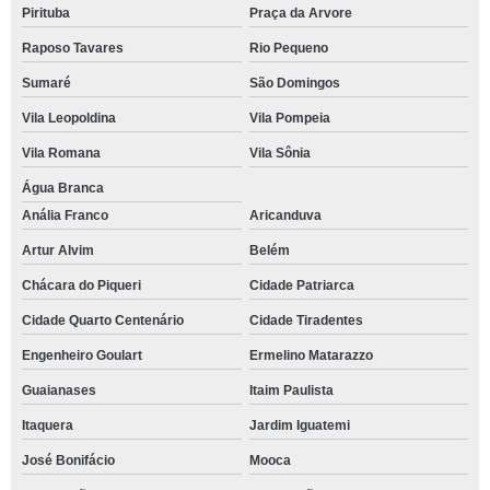
Pirituba
Praça da Arvore
Raposo Tavares
Rio Pequeno
Sumaré
São Domingos
Vila Leopoldina
Vila Pompeia
Vila Romana
Vila Sônia
Água Branca
Anália Franco
Aricanduva
Artur Alvim
Belém
Chácara do Piqueri
Cidade Patriarca
Cidade Quarto Centenário
Cidade Tiradentes
Engenheiro Goulart
Ermelino Matarazzo
Guaianases
Itaim Paulista
Itaquera
Jardim Iguatemi
José Bonifácio
Mooca