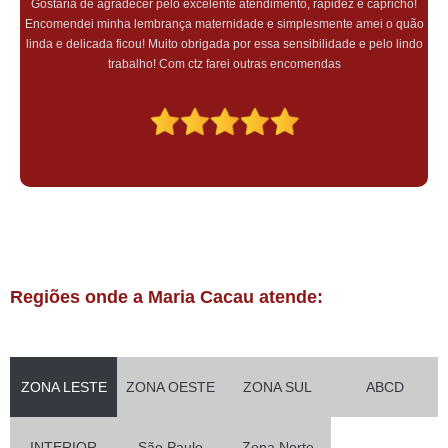
Gostaria de agradecer pelo excelente atendimento, rapidez e capricho!
Encomendei minha lembrança maternidade e simplesmente amei o quão
linda e delicada ficou! Muito obrigada por essa sensibilidade e pelo lindo
trabalho! Com ctz farei outras encomendas
Regiões onde a Maria Cacau atende:
ZONA LESTE
ZONA OESTE
ZONA SUL
ABCD
INTERIOR
São Paulo
Zona Norte