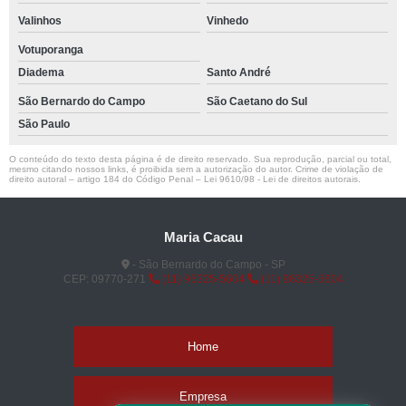
Valinhos
Vinhedo
Votuporanga
Diadema
Santo André
São Bernardo do Campo
São Caetano do Sul
São Paulo
O conteúdo do texto desta página é de direito reservado. Sua reprodução, parcial ou total,
mesmo citando nossos links, é proibida sem a autorização do autor. Crime de violação de
direito autoral – artigo 184 do Código Penal –
Lei 9610/98 - Lei de direitos autorais
.
Maria Cacau
- São Bernardo do Campo - SP
CEP: 09770-271
(11) 96325-5604
(11) 96325-5604
Home
Empresa