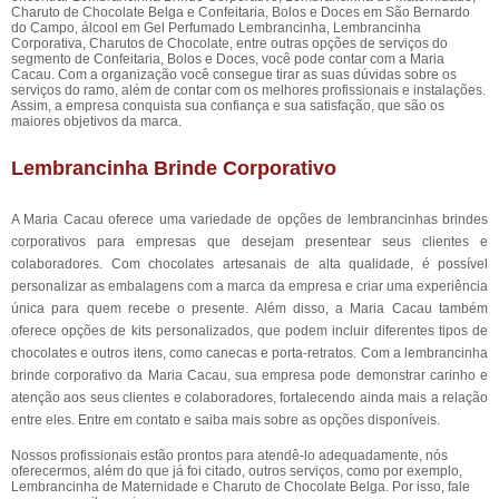
Charuto de Chocolate Belga e Confeitaria, Bolos e Doces em São Bernardo
do Campo, álcool em Gel Perfumado Lembrancinha, Lembrancinha
Corporativa, Charutos de Chocolate, entre outras opções de serviços do
segmento de Confeitaria, Bolos e Doces, você pode contar com a Maria
Cacau. Com a organização você consegue tirar as suas dúvidas sobre os
serviços do ramo, além de contar com os melhores profissionais e instalações.
Assim, a empresa conquista sua confiança e sua satisfação, que são os
maiores objetivos da marca.
Lembrancinha Brinde Corporativo
A Maria Cacau oferece uma variedade de opções de lembrancinhas brindes
corporativos para empresas que desejam presentear seus clientes e
colaboradores. Com chocolates artesanais de alta qualidade, é possível
personalizar as embalagens com a marca da empresa e criar uma experiência
única para quem recebe o presente. Além disso, a Maria Cacau também
oferece opções de kits personalizados, que podem incluir diferentes tipos de
chocolates e outros itens, como canecas e porta-retratos. Com a lembrancinha
brinde corporativo da Maria Cacau, sua empresa pode demonstrar carinho e
atenção aos seus clientes e colaboradores, fortalecendo ainda mais a relação
entre eles. Entre em contato e saiba mais sobre as opções disponíveis.
Nossos profissionais estão prontos para atendê-lo adequadamente, nós
oferecermos, além do que já foi citado, outros serviços, como por exemplo,
Lembrancinha de Maternidade e Charuto de Chocolate Belga. Por isso, fale