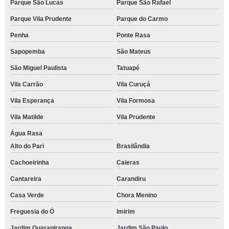
Parque São Lucas
Parque São Rafael
Parque Vila Prudente
Parque do Carmo
Penha
Ponte Rasa
Sapopemba
São Mateus
São Miguel Paulista
Tatuapé
Vila Carrão
Vila Curuçá
Vila Esperança
Vila Formosa
Vila Matilde
Vila Prudente
Água Rasa
Alto do Pari
Brasilândia
Cachoeirinha
Caieras
Cantareira
Carandiru
Casa Verde
Chora Menino
Freguesia do Ó
Imirim
Jardim Guarapiranga
Jardim São Paulo