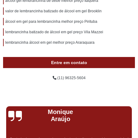
álcool gel lembrancinha de bebê melhor preço Itaquera
valor de lembrancinha batizado de álcool em gel Brooklin
álcool em gel para lembrancinha melhor preço Pirituba
lembrancinha batizado de álcool em gel preço Vila Mazzei
lembrancinha álcool em gel melhor preço Araraquara
Entre em contato
(11) 96325-5604
Monique
Araújo