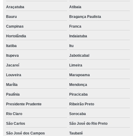
Araçatuba
Atibaia
Bauru
Bragança Paulista
Campinas
Franca
Hortolândia
Indaiatuba
Itatiba
Itu
Itupeva
Jaboticabal
Jacareí
Limeira
Louveira
Marapoama
Marília
Mendonça
Paulínia
Piracicaba
Presidente Prudente
Ribeirão Preto
Rio Claro
Sorocaba
São Carlos
São José do Rio Preto
São José dos Campos
Taubaté