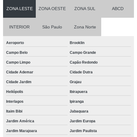
ZONA LESTE
ZONA OESTE
ZONA SUL
ABCD
INTERIOR
São Paulo
Zona Norte
Aeroporto
Brooklin
Campo Belo
Campo Grande
Campo Limpo
Capão Redondo
Cidade Ademar
Cidade Dutra
Cidade Jardim
Grajau
Heliópolis
Ibirapuera
Interlagos
Ipiranga
Itaim Bibi
Jabaquara
Jardim América
Jardim Europa
Jardim Marajoara
Jardim Paulista