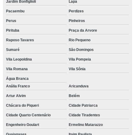
Jardim Bonfiglioli
Lapa
Pacaembu
Perdizes
Perus
Pinheiros
Pirituba
Praça da Arvore
Raposo Tavares
Rio Pequeno
Sumaré
São Domingos
Vila Leopoldina
Vila Pompeia
Vila Romana
Vila Sônia
Água Branca
Anália Franco
Aricanduva
Artur Alvim
Belém
Chácara do Piqueri
Cidade Patriarca
Cidade Quarto Centenário
Cidade Tiradentes
Engenheiro Goulart
Ermelino Matarazzo
Guaianases
Itaim Paulista