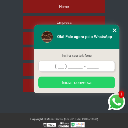
Home
Empresa
Olá! Fale agora pelo WhatsApp
Missão
Produtos
Insira seu telefone
Contato
Iniciar conversa
Mapa do site
1
Copyright © Maria Cacau (Lei 9610 de 19/02/1998)
W3C