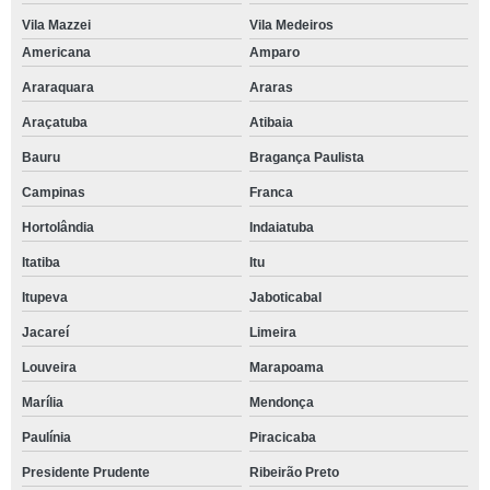
Vila Mazzei
Vila Medeiros
Americana
Amparo
Araraquara
Araras
Araçatuba
Atibaia
Bauru
Bragança Paulista
Campinas
Franca
Hortolândia
Indaiatuba
Itatiba
Itu
Itupeva
Jaboticabal
Jacareí
Limeira
Louveira
Marapoama
Marília
Mendonça
Paulínia
Piracicaba
Presidente Prudente
Ribeirão Preto