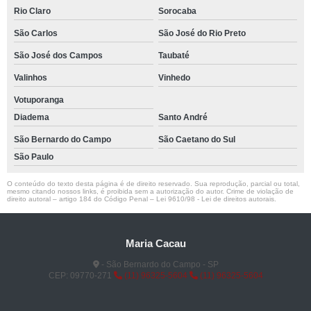
Rio Claro
Sorocaba
São Carlos
São José do Rio Preto
São José dos Campos
Taubaté
Valinhos
Vinhedo
Votuporanga
Diadema
Santo André
São Bernardo do Campo
São Caetano do Sul
São Paulo
O conteúdo do texto desta página é de direito reservado. Sua reprodução, parcial ou total,
mesmo citando nossos links, é proibida sem a autorização do autor. Crime de violação de
direito autoral – artigo 184 do Código Penal –
Lei 9610/98 - Lei de direitos autorais
.
Maria Cacau
- São Bernardo do Campo - SP
CEP: 09770-271
(11) 96325-5604
(11) 96325-5604