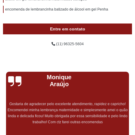
encomenda de lembrancinha batizado de álcool em gel Penha
Entre em contato
(11) 96325-5604
Monique
Araújo
Gostaria de agradecer pelo excelente atendimento, rapidez e capricho!
Encomendei minha lembrança maternidade e simplesmente amei o quão
linda e delicada ficou! Muito obrigada por essa sensibilidade e pelo lindo
trabalho! Com ctz farei outras encomendas