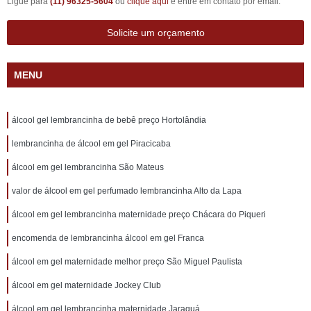
Ligue para
(11) 96325-5604
ou
clique aqui
e entre em contato por email.
Solicite um orçamento
MENU
álcool gel lembrancinha de bebê preço Hortolândia
lembrancinha de álcool em gel Piracicaba
álcool em gel lembrancinha São Mateus
valor de álcool em gel perfumado lembrancinha Alto da Lapa
álcool em gel lembrancinha maternidade preço Chácara do Piqueri
encomenda de lembrancinha álcool em gel Franca
álcool em gel maternidade melhor preço São Miguel Paulista
álcool em gel maternidade Jockey Club
álcool em gel lembrancinha maternidade Jaraguá