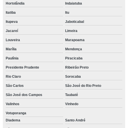
Hortolândia
Indaiatuba
Itatiba
Itu
Itupeva
Jaboticabal
Jacareí
Limeira
Louveira
Marapoama
Marília
Mendonça
Paulínia
Piracicaba
Presidente Prudente
Ribeirão Preto
Rio Claro
Sorocaba
São Carlos
São José do Rio Preto
São José dos Campos
Taubaté
Valinhos
Vinhedo
Votuporanga
Diadema
Santo André