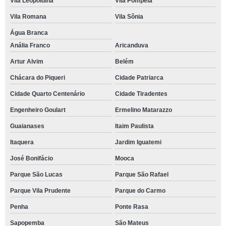
Vila Leopoldina
Vila Pompeia
Vila Romana
Vila Sônia
Água Branca
Anália Franco
Aricanduva
Artur Alvim
Belém
Chácara do Piqueri
Cidade Patriarca
Cidade Quarto Centenário
Cidade Tiradentes
Engenheiro Goulart
Ermelino Matarazzo
Guaianases
Itaim Paulista
Itaquera
Jardim Iguatemi
José Bonifácio
Mooca
Parque São Lucas
Parque São Rafael
Parque Vila Prudente
Parque do Carmo
Penha
Ponte Rasa
Sapopemba
São Mateus