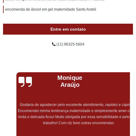
encomenda de álcool em gel maternidade Santo André
Entre em contato
(11) 96325-5604
Monique
Araújo
Gostaria de agradecer pelo excelente atendimento, rapidez e capricho!
Encomendei minha lembrança maternidade e simplesmente amei o quão
linda e delicada ficou! Muito obrigada por essa sensibilidade e pelo lindo
trabalho! Com ctz farei outras encomendas