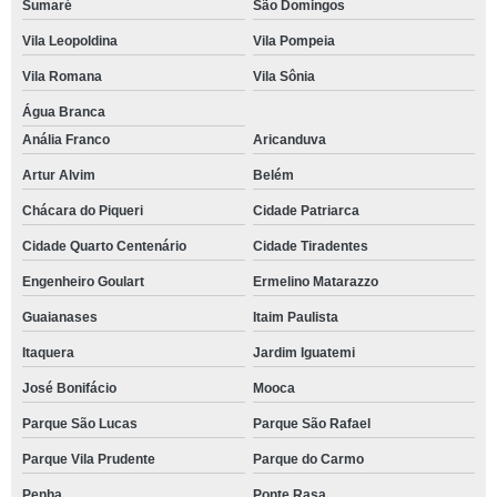
Sumaré
São Domingos
Vila Leopoldina
Vila Pompeia
Vila Romana
Vila Sônia
Água Branca
Anália Franco
Aricanduva
Artur Alvim
Belém
Chácara do Piqueri
Cidade Patriarca
Cidade Quarto Centenário
Cidade Tiradentes
Engenheiro Goulart
Ermelino Matarazzo
Guaianases
Itaim Paulista
Itaquera
Jardim Iguatemi
José Bonifácio
Mooca
Parque São Lucas
Parque São Rafael
Parque Vila Prudente
Parque do Carmo
Penha
Ponte Rasa