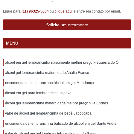
Ligue para
(11) 96325-5604
ou
clique aqui
e entre em contato por email.
Solicite um orçamento
MENU
álcool em gel lembrancinha nascimento melhor preço Freguesia do Ó
álcool gel lembrancinha maternidade Anália Franco
encomenda de lembrancinha álcool em gel Mendonça
álcool em gel para lembrancinha Itupeva
álcool gel lembrancinha maternidade melhor preço Vila Endres
valor de álcool gel lembrancinha de bebê Jaboticabal
encomenda de lembrancinha batizado de álcool em gel Santo André
valor de álcool em gel lembrancinha maternidade Saúde