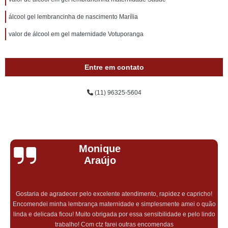
álcool gel lembrancinha de nascimento Marília
valor de álcool em gel maternidade Votuporanga
Entre em contato
(11) 96325-5604
Monique
Araújo
Gostaria de agradecer pelo excelente atendimento, rapidez e capricho!
Encomendei minha lembrança maternidade e simplesmente amei o quão
linda e delicada ficou! Muito obrigada por essa sensibilidade e pelo lindo
trabalho! Com ctz farei outras encomendas