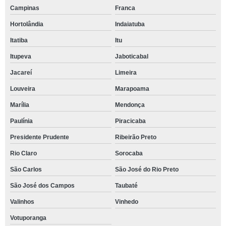
Campinas
Franca
Hortolândia
Indaiatuba
Itatiba
Itu
Itupeva
Jaboticabal
Jacareí
Limeira
Louveira
Marapoama
Marília
Mendonça
Paulínia
Piracicaba
Presidente Prudente
Ribeirão Preto
Rio Claro
Sorocaba
São Carlos
São José do Rio Preto
São José dos Campos
Taubaté
Valinhos
Vinhedo
Votuporanga