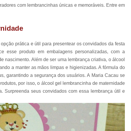
Lembrancinha de Maternidade Menino
oradores com lembrancinhas únicas e memoráveis. Entre em
Lembrancinha de Ma
Lembrancinha de Mat
rnidade
Lembrancinha de Maternidade Recém Nas
Lembrancinhas de Maternidade
pção prática e útil para presentear os convidados da festa
Lembrancinha Corporativa
ce esse produto em embalagens personalizadas, com a
de nascimento. Além de ser uma lembrança criativa, o álcool
Lembrancinha Corporativa de Páscoa
dando a manter as mãos limpas e higienizadas. A fórmula do
Lembrancinha Corporativa Dia dos 
rus, garantindo a segurança dos usuários. A Maria Cacau se
Lembrancinha Corporativa Personaliza
odutos, por isso, o álcool gel lembrancinha de maternidade
Lembrancinha Evento Corporativo
. Surpreenda seus convidados com essa lembrança útil e
Lembrancinha Personalizada para E
Lembrancinha de Aniversário Comestív
Lembrancinha de Aniversário Menina
Lembrancinha de Aniversário par