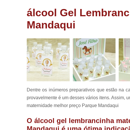
corporativ
álcool Gel Lembranc
Lembrancin
de aniversá
Mandaqui
Lembrancin
de batizad
Panetone
trufado
Pirulitos d
chocolate
Dentre os inúmeros preparativos que estão na 
provavelmente é um desses vários itens. Assim, um
maternidade melhor preço Parque Mandaqui
O álcool gel lembrancinha mat
Mandaqui é uma ótima indicaç