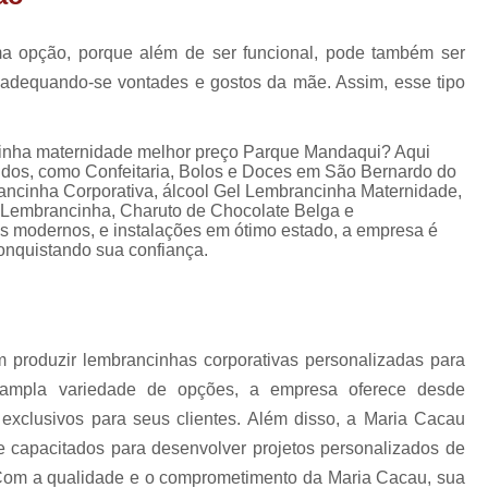
Lembrancinhas de Ca
Lembrancinhas de Casamento para Padrin
a opção, porque além de ser funcional, pode também ser
dequando-se vontades e gostos da mãe. Assim, esse tipo
Lembrancinhas de Casamento Simp
Lembrancinhas para Padrinhos de Casam
ncinha maternidade melhor preço Parque Mandaqui? Aqui
Lembrança Chá de Bebê
cidos, como Confeitaria, Bolos e Doces em São Bernardo do
ncinha Corporativa, álcool Gel Lembrancinha Maternidade,
Lembrancinha Cha de Bebê Menina
 Lembrancinha, Charuto de Chocolate Belga e
modernos, e instalações em ótimo estado, a empresa é
Lembrancinha Cha de Bebê Personaliza
conquistando sua confiança.
Lembrancinhas Chá de Bebê
Lembrancinhas de Cha de Bebê Menino
Lembrancinhas para Cha de Bebê
produzir lembrancinhas corporativas personalizadas para
Lembrancinha de Mate
ampla variedade de opções, a empresa oferece desde
Lembrancinha de Maternidade Comestíve
 exclusivos para seus clientes. Além disso, a Maria Cacau
e capacitados para desenvolver projetos personalizados de
Lembrancinha de Maternidade Luxo
om a qualidade e o comprometimento da Maria Cacau, sua