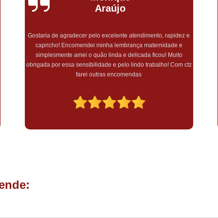
Araújo
Gostaria de agradecer pelo excelente atendimento, rapidez e
capricho! Encomendei minha lembrança maternidade e
simplesmente amei o quão linda e delicada ficou! Muito
a
obrigada por essa sensibilidade e pelo lindo trabalho! Com ctz
farei outras encomendas
ende: