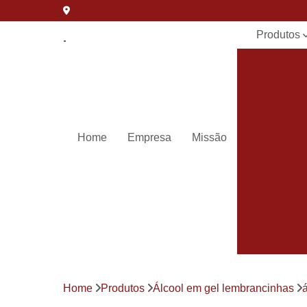
Produtos
álcool em g
lembrancin
Bem casa
Bem nascid
Home
Empresa
Missão
Charutos 
chocolate
Lembrancin
de casamen
Lembrancin
de cha de b
Lembrancin
de
maternida
Home
Produtos
Álcool em gel lembrancinhas
Lembrancin