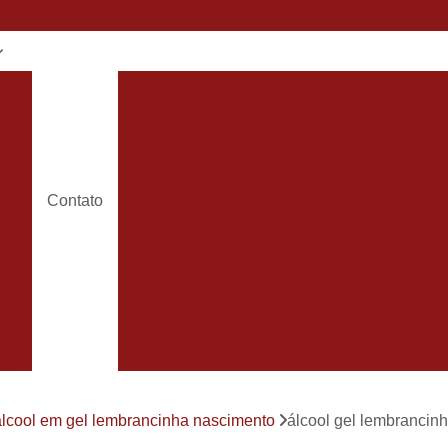
el
álcool em Gel Lembrancinha
ál
has
álcool em Gel Lembrancinha Nas
do
álcool em Gel para Lembrancinha
os
álcool Gel Lembrancinha de Bebê
Contato
de
álcool Gel Lembrancinha Matern
Lembrancinha Batizado de álcool e
ha
to
Bem Casado Barato
Bem Casado
ha
Bem Casado de Lembrancinha
Bem
ebê
Bem Casado Lembrancinha
ha
Bem Casado Personalizado
Bem C
de
álcool em gel lembrancinha nascimento
álcool gel lembranci
Lembrancinha de Bem Casado
Bem Nas
has