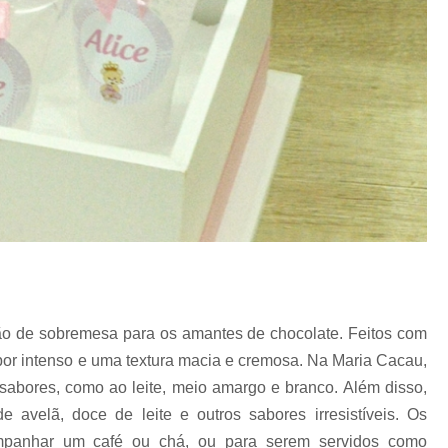
Pirulito de Chocolate Batiza
Pirulito de Chocolate Chá de Be
Pirulito de Chocolate Lembrança Matern
Pirulito de Chocolate Lembrancinha de 
Pirulito de Chocolate no Palito
Pirulito de Cho
ão de sobremesa para os amantes de chocolate. Feitos com
bor intenso e uma textura macia e cremosa. Na Maria Cacau,
sabores, como ao leite, meio amargo e branco. Além disso,
velã, doce de leite e outros sabores irresistíveis. Os
ompanhar um café ou chá, ou para serem servidos como