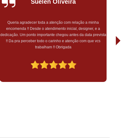
Suelen Oliveira
Queria agradecer toda a atenção com relação a minha
encomenda !! Desde o atendimento inicial, designer, e a
Ótimo at
dedicação. Um ponto importante chegou antes da data prevista
o ate
!! Da pra perceber todo o carinho e atenção com que vcs
trabalham !! Obrigada