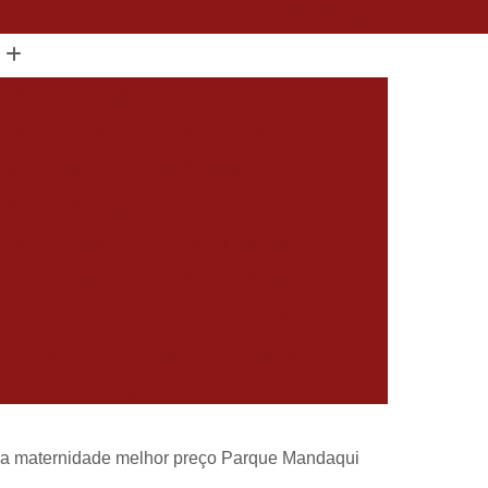
(11) 96325-5604
cool em Gel Lembrancinha Maternidade
cimento
álcool em Gel Maternidade
álcool em Gel Perfumado Lembrancinha
álcool Gel Lembrancinha de Nascimento
idade
Lembrancinha álcool em Gel
m Gel
Lembrancinha de álcool em Gel
 Casamento
Bem Casado Chocolate
 Casado Doce
Bem Casado Embalagem
Bem Casado para Casamento
asado Simples
Docinho Bem Casado
nha maternidade melhor preço Parque Mandaqui
cido Personalizado
Bem Nascidos Batizado