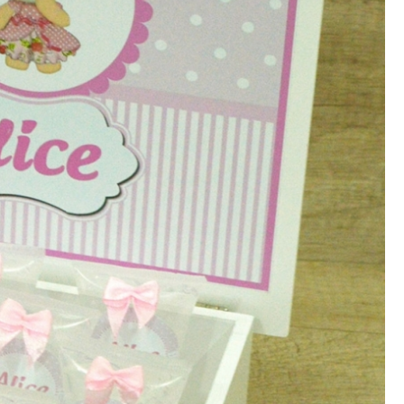
Lembrancinhas de Aniversário de 1 An
Lembrancinhas de Festa Infantil
Lembrancinhas para Festa Inf
Lembrança Batizado Padrinhos
Lembrancinha Batismo
Lembrancin
Lembrancinha de Batizado Menina
Lembrancinha de Batizado para Padrinho
Lembrancinha de Batizado Simples
Lemb
Chocotone Trufado Chocolate
Mini Pan
Panetone Trufado Artesanal
Panetone T
Panetone Trufado Caseiro
Panetone Trufado de Chocola
Panetone Trufado Gourmet