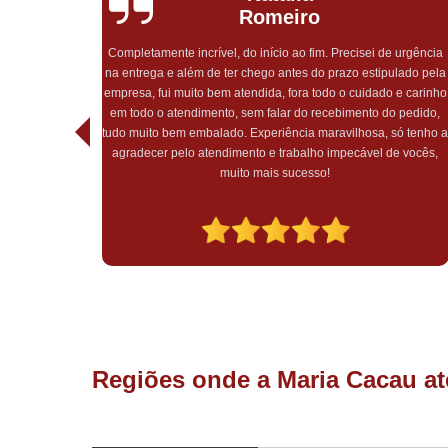
Romeiro
Completamente incrível, do início ao fim. Precisei de urgência
na entrega e além de ter chego antes do prazo estipulado pela
feita com
empresa, fui muito bem atendida, fora todo o cuidado e carinho
Equipe
em todo o atendimento, sem falar do recebimento do pedido,
tudo muito bem embalado. Experiência maravilhosa, só tenho 
agradecer pelo atendimento e trabalho impecável de vocês,
muito mais sucesso!
Regiões onde a Maria Cacau at