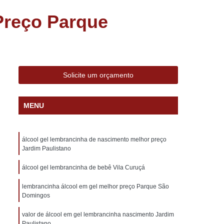
s Decorados
Bem Nascidos Lembrancinhas
Preço Parque
dos na Caixinha
Bem Nascidos na Fralda
Bem Nascidos para Chá de Bebê
Bem Nascidos para Maternidade
do
Charuto de Chocolate Belga
Solicite um orçamento
Charuto de Chocolate de Maternidade
MENU
 Lembrança de Maternidade
idade
Charuto de Chocolate Lembrancinha
álcool gel lembrancinha de nascimento melhor preço
Charuto de Chocolate para Maternidade
Jardim Paulistano
o
Charuto de Chocolate Personalizado
álcool gel lembrancinha de bebê Vila Curuçá
Lembrancinha de Casamento Barata
lembrancinha álcool em gel melhor preço Parque São
brancinhas Casamento Personalizada
Domingos
Lembrancinhas de Casamento Diferentes
valor de álcool em gel lembrancinha nascimento Jardim
Paulistano